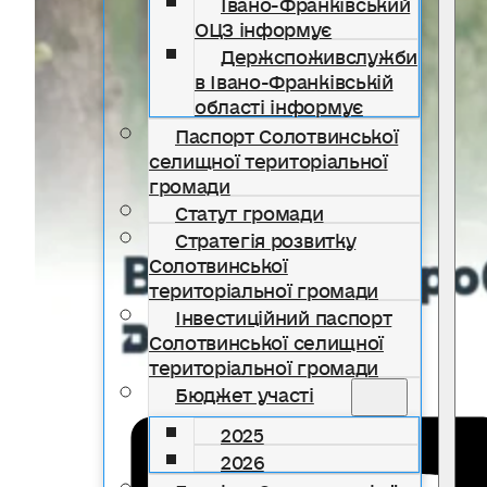
Івано-Франківський
ОЦЗ інформує
Держспоживслужби
в Івано-Франківській
області інформує
Паспорт Солотвинської
селищної територіальної
громади
Статут громади
Стратегія розвитку
Солотвинської
територіальної громади
Інвестиційний паспорт
Солотвинської селищної
територіальної громади
Бюджет участі
2025
2026