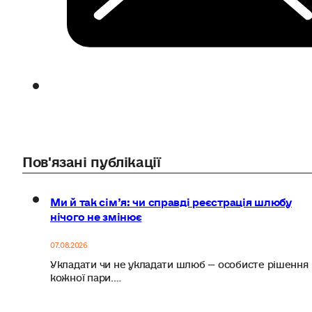
Пов'язані публікації
Ми й так сім’я: чи справді реєстрація шлюбу
нічого не змінює
07.08.2026
Укладати чи не укладати шлюб — особисте рішення
кожної пари.…