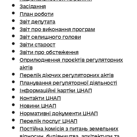
Засідання
План роботи
Звіт депутата
Звіт про виконання програм
Звіт селищного голови
Звіти старост
Звіти про обстеження
Оприлюднення проєктів регуляторних
актів
Перелік діючих регуляторних актів
Планування регуляторної діяльності
Інформаційні картки ЦНАП
Контакти ЦНАП
Новини ЦНАП
Нормативні документи ЦНАП
Перелік послуг ЦНАП
Постійна комісія з питань земельних
відносин. будівництва, архітектури та