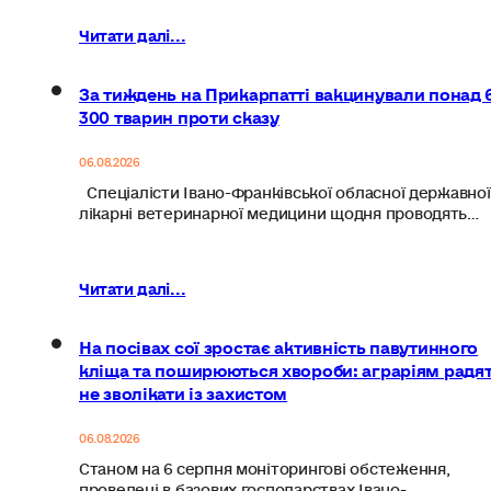
Читати далі...
За тиждень на Прикарпатті вакцинували понад 
300 тварин проти сказу
06.08.2026
Спеціалісти Івано-Франківської обласної державної
лікарні ветеринарної медицини щодня проводять…
Читати далі...
На посівах сої зростає активність павутинного
кліща та поширюються хвороби: аграріям радя
не зволікати із захистом
06.08.2026
Станом на 6 серпня моніторингові обстеження,
проведені в базових господарствах Івано-