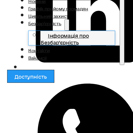
Новини
Графік прийому громадян
Цивільний захист
Безбар’єрність
Інформація про
Безбар’єрність
Контакти
Вакансії
Доступність