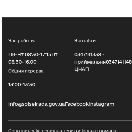
Час роботи:
Контакти
Пн-Чт 08:30-17:15
Пт
0347141338 -
08:30-16:00
приймальня
0347141148
ЦНАП
Обідня перерва
13:00-13:30
info@solselrada.gov.ua
Facebook
Instagram
Солотвинська селищна територіальна громада