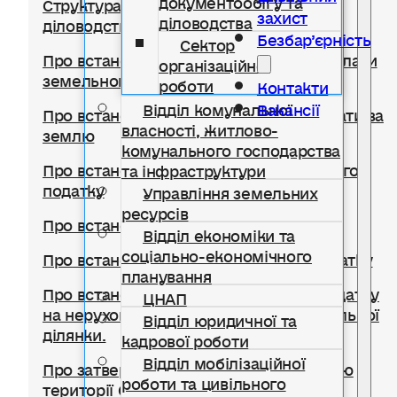
Структура відділу документообігу,
захист
діловодства
діловодства та організаційної роботи
Безбар’єрність
Сектор
Про встановлення ставок та пільг із сплати
організаційної
земельного податку
роботи
Контакти
Відділ комунальної
Вакансії
Про встановлення ставок орендної плати за
власності, житлово-
землю
комунального господарства
Про встановлення ставки транспортного
та інфраструктури
податку
Управління земельних
ресурсів
Про встановлення туристичного збору
Відділ економіки та
соціально-економічного
Про встановлення ставок єдиного податку
планування
Про встановлення ставок із сплати податку
ЦНАП
на нерухоме майно, відмінне від земельної
Відділ юридичної та
ділянки.
кадрової роботи
Відділ мобілізаційної
Про затвердження Правил благоустрою
роботи та цивільного
території Солотвинської селищної