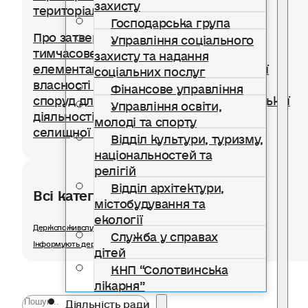
захисту
територіальної громади
Господарська група
Про затвердження Положення про
Управління соціального
тимчасове користування окремими
захисту та надання
елементами благоустрою комунальної
соціальних послуг
власності для розміщення тимчасових
Фінансове управління
споруд для провадження підприємницької
Управління освіти,
діяльності на території Солотвинської
молоді та спорту
селищної територіальної громади
Відділ культури, туризму,
національностей та
релігій
Відділ архітектури,
Всі категорії розділу
містобудування та
екології
Держспоживслужби в Івано-Франківській області інформує
Служба у справах
Інформують державні органи
дітей
КНП “Солотвинська
лікарня”
Діяльність ради