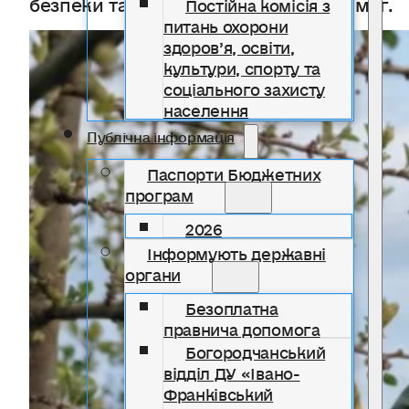
безпеки та санітарно-гігієнічних вимог.
Постійна комісія з
питань охорони
здоров’я, освіти,
культури, спорту та
соціального захисту
населення
Публічна інформація
Паспорти Бюджетних
програм
2026
Інформують державні
органи
Безоплатна
правнича допомога
Богородчанський
відділ ДУ «Івано-
Франківський