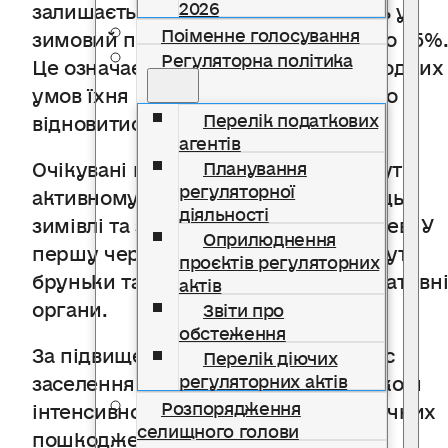
2026
залишається задовільним. Загибель у
Поіменне голосування
зимовий період становила від 5% до 25%
Регуляторна політика
Це означає, що за сприятливих погодних
умов їхня чисельність може швидко
Перелік податкових
відновитися.
агентів
Очікувані погодні умови сприятимуть
Планування
регуляторної
активному виходу шкідників із місць
діяльності
зимівлі та заселенню плодових дерев. У
Оприлюднення
першу чергу вони пошкоджуватимуть
проєктів регуляторних
бруньки та листя, а згодом — генеративн
актів
органи.
Звіти про
обстеження
За підвищення температури процес
Перелік діючих
заселення може відбуватися швидко й
регуляторних актів
Розпорядження
інтенсивно, що створює ризики значних
селищного голови
пошкоджень плодових насаджень.