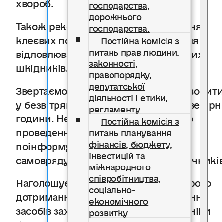
хвороб.
господарства,
дорожнього
Також рекомендується встановлення
господарства.
клеєвих поясів на штамби дерев для
Постійна комісія з
питань прав людини,
відловлювання довгоносиків та інших
законності,
шкідників.
правопорядку,
депутатської
Звертаємо увагу: обробки слід проводит
діяльності і етики,
у безвітряну погоду, у ранкові або вечірн
регламенту
години. Не менш ніж за дві доби до
Постійна комісія з
проведення робіт необхідно
питань планування
фінансів, бюджету,
поінформувати органи місцевого
інвестицій та
самоврядування, населення та пасічників
міжнародного
співробітництва,
Наголошуємо на необхідності суворого
соціально-
дотримання регламентів застосування
економічного
засобів захисту рослин, правил техніки
розвитку