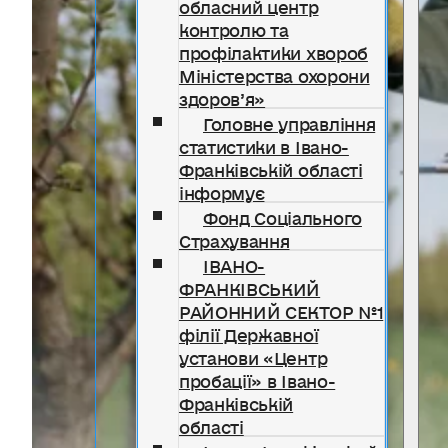
обласний центр
контролю та
профілактики хвороб
Міністерства охорони
здоров’я»
Головне управління
статистики в Івано-
Франківській області
інформує
Фонд Соціального
Страхування
ІВАНО-
ФРАНКІВСЬКИЙ
РАЙОННИЙ СЕКТОР №1
філії Державної
установи «Центр
пробації» в Івано-
Франківській
області