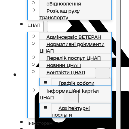
єВідновлення
Розклад руху
транспорту
ЦНАП
Адмінсервіс ВЕТЕРАН
Нормативні документи
ЦНАП
Перелік послуг ЦНАП
Новини ЦНАП
Контакти ЦНАП
Графік роботи
Інформаційні картки
ЦНАП
Архітектурні
послуги
Інвесторам