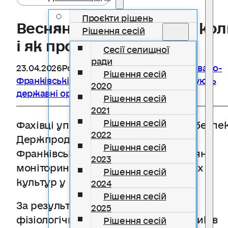
Проєкти рішень
Весняна обробка садів: кол
Рішення сесій
і як проводити
Сесії селищної
ради
23.04.2026
Розділ
Держспоживслужби в Івано-
Рішення сесій
Франківській області інформує
,
Інформують
2020
державні органи
Рішення сесій
2021
Рішення сесій
Фахівці управління фітосанітарної безпе
2022
Держпродспоживслужба в Івано-
Рішення сесій
Франківській області провели весняні
2023
моніторингові обстеження плодових
Рішення сесій
культур у господарствах регіону.
2024
Рішення сесій
За результатами спостережень,
2025
фізіологічний стан більшості шкідників
Рішення сесій