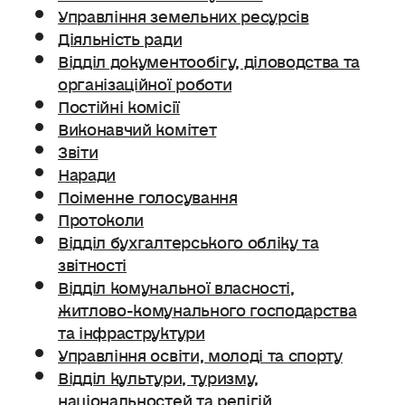
Управління земельних ресурсів
Діяльність ради
Відділ документообігу, діловодства та
організаційної роботи
Постійні комісії
Виконавчий комітет
Звіти
Наради
Поіменне голосування
Протоколи
Відділ бухгалтерського обліку та
звітності
Відділ комунальної власності,
житлово-комунального господарства
та інфраструктури
Управління освіти, молоді та спорту
Відділ культури, туризму,
національностей та релігій