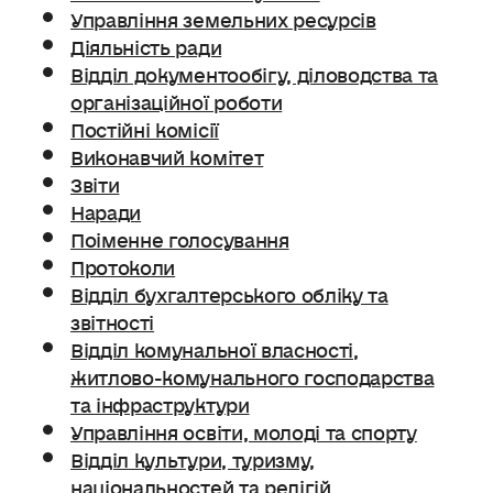
Управління земельних ресурсів
Діяльність ради
Відділ документообігу, діловодства та
організаційної роботи
Постійні комісії
Виконавчий комітет
Звіти
Наради
Поіменне голосування
Протоколи
Відділ бухгалтерського обліку та
звітності
Відділ комунальної власності,
житлово-комунального господарства
та інфраструктури
Управління освіти, молоді та спорту
Відділ культури, туризму,
національностей та релігій