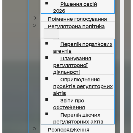
Рішення сесій
2026
Поіменне голосування
Регуляторна політика
Перелік податкових
агентів
Планування
регуляторної
діяльності
Оприлюднення
проєктів регуляторних
актів
Звіти про
обстеження
Перелік діючих
регуляторних актів
Розпорядження