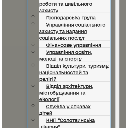
роботи та цивільного
захисту
Господарська група
Управління соціального
захисту та надання
соціальних послуг
Фінансове управління
Управління освіти,
молоді та спорту
Відділ культури, туризму,
національностей та
релігій
Відділ архітектури,
містобудування та
екології
Служба у справах
дітей
КНП “Солотвинська
лікарня”