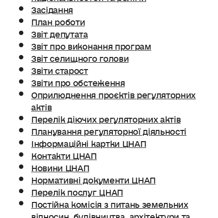
Засідання
План роботи
Звіт депутата
Звіт про виконання програм
Звіт селищного голови
Звіти старост
Звіти про обстеження
Оприлюднення проєктів регуляторних
актів
Перелік діючих регуляторних актів
Планування регуляторної діяльності
Інформаційні картки ЦНАП
Контакти ЦНАП
Новини ЦНАП
Нормативні документи ЦНАП
Перелік послуг ЦНАП
Постійна комісія з питань земельних
відносин. будівництва, архітектури та