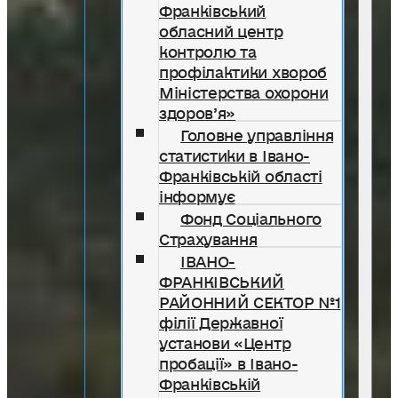
Франківський
обласний центр
контролю та
профілактики хвороб
Міністерства охорони
здоров’я»
Головне управління
статистики в Івано-
Франківській області
інформує
Фонд Соціального
Страхування
ІВАНО-
ФРАНКІВСЬКИЙ
РАЙОННИЙ СЕКТОР №1
філії Державної
установи «Центр
пробації» в Івано-
Франківській