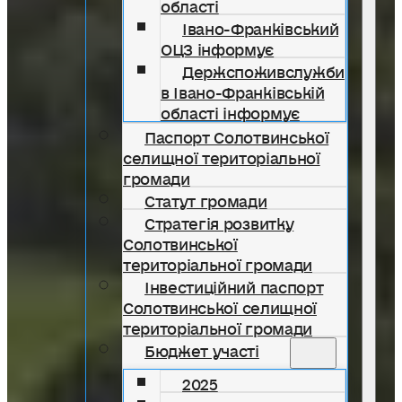
області
Івано-Франківський
ОЦЗ інформує
Держспоживслужби
в Івано-Франківській
області інформує
Паспорт Солотвинської
селищної територіальної
громади
Статут громади
Стратегія розвитку
Солотвинської
територіальної громади
Інвестиційний паспорт
Солотвинської селищної
територіальної громади
Бюджет участі
2025