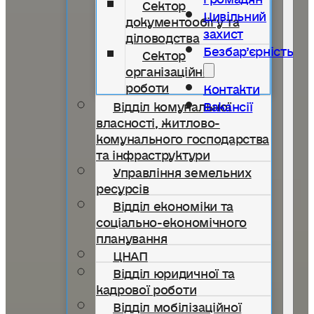
Сектор
Цивільний
документообігу та
захист
діловодства
Безбар’єрність
Сектор
організаційної
роботи
Контакти
Відділ комунальної
Вакансії
власності, житлово-
комунального господарства
та інфраструктури
Управління земельних
ресурсів
Відділ економіки та
соціально-економічного
планування
ЦНАП
Відділ юридичної та
кадрової роботи
Відділ мобілізаційної