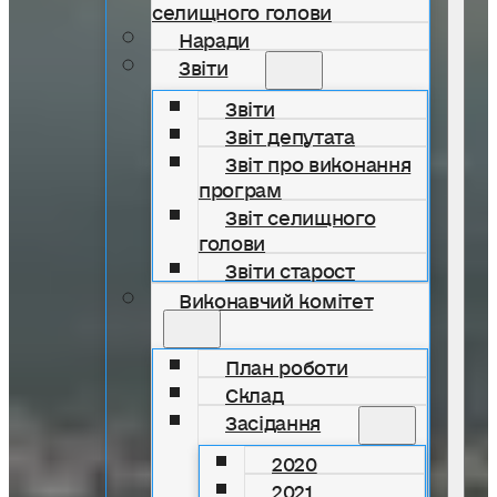
селищного голови
Наради
Звіти
Звіти
Звіт депутата
Звіт про виконання
програм
Звіт селищного
голови
Звіти старост
Виконавчий комітет
План роботи
Склад
Засідання
2020
2021