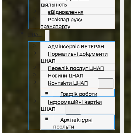
діяльність
єВідновлення
Розклад руху
транспорту
ЦНАП
Адмінсервіс ВЕТЕРАН
Нормативні документи
ЦНАП
Перелік послуг ЦНАП
Новини ЦНАП
Контакти ЦНАП
Графік роботи
Інформаційні картки
ЦНАП
Архітектурні
послуги