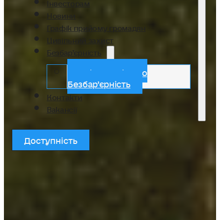
Інвесторам
Новини
Графік прийому громадян
Цивільний захист
Безбар’єрність
Інформація про
Безбар’єрність
Контакти
Вакансії
Доступність