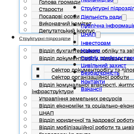
Голова громади
Структурні підрозді
Старости
Посадові особи
Діяльність ради
Виконавчий комітет
Публічна інформаці
Депутатський корпус
ЦНАП
Структурні підрозділи
Інвесторам
Новини
Відділ бухгалтерського обліку та зві
Графік прийому гр
Відділ документообігу, діловодства 
Цивільний захист
Сектор документообігу та діло
Безбар’єрність
Сектор організаційної роботи
Контакти
Відділ комунальної власності, жит
Вакансії
інфраструктури
Управління земельних ресурсів
Відділ економіки та соціально-еко
ЦНАП
Відділ юридичної та кадрової робот
Відділ мобілізаційної роботи та цив
Господарська група