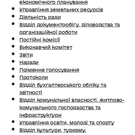
економічного планування
Управління земельних ресурсів
Діяльність ради
Відділ документообігу, діловодства та
організаційної роботи
Постійні комісії
Виконавчий комітет
Звіти
Наради
Поіменне голосування
Протоколи
Відділ бухгалтерського обліку та
звітності
Відділ комунальної власності, житлово-
комунального господарства та
інфраструктури
Управління освіти, молоді та спорту
Відділ культури, туризму,