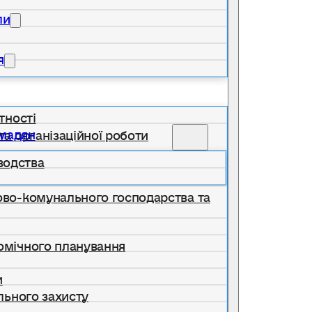
ли
я
тності
омадян
та організаційної роботи
водства
лово-комунального господарства та
номічного планування
и
ільного захисту