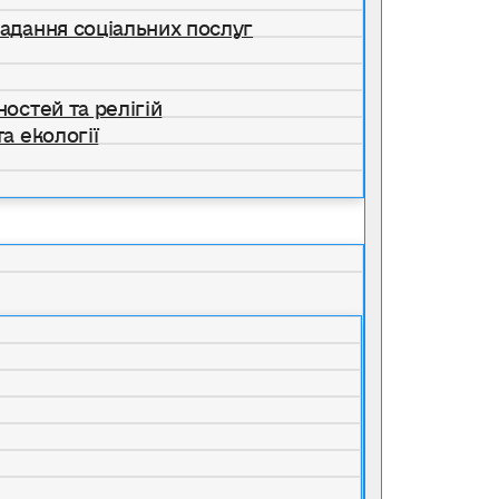
надання соціальних послуг
ностей та релігій
а екології