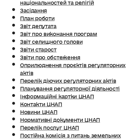
національностей та релігій
Засідання
План роботи
Звіт депутата
Звіт про виконання програм
Звіт селищного голови
Звіти старост
Звіти про обстеження
Оприлюднення проєктів регуляторних
актів
Перелік діючих регуляторних актів
Планування регуляторної діяльності
Інформаційні картки ЦНАП
Контакти ЦНАП
Новини ЦНАП
Нормативні документи ЦНАП
Перелік послуг ЦНАП
Постійна комісія з питань земельних