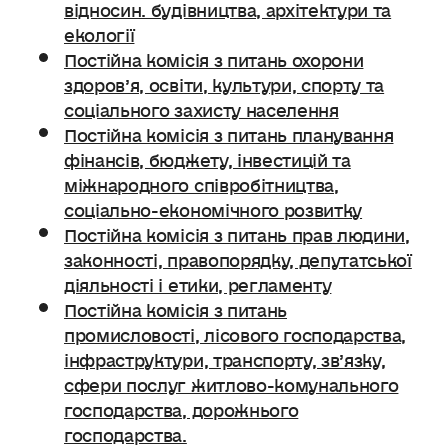
відносин. будівництва, архітектури та
екології
Постійна комісія з питань охорони
здоров’я, освіти, культури, спорту та
соціального захисту населення
Постійна комісія з питань планування
фінансів, бюджету, інвестицій та
міжнародного співробітництва,
соціально-економічного розвитку
Постійна комісія з питань прав людини,
законності, правопорядку, депутатської
діяльності і етики, регламенту
Постійна комісія з питань
промисловості, лісового господарства,
інфраструктури, транспорту, зв’язку,
сфери послуг житлово-комунального
господарства, дорожнього
господарства.