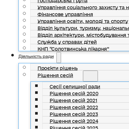
Управління соціального захисту та 
Фінансове управління
Управління освіти, молоді та спорту
Відділ культури, туризму, національ
Відділ архітектури, містобудування т
Служба у справах дітей
КНП “Солотвинська лікарня”
Діяльність ради
Проєкти рішень
Рішення сесій
Сесії селищної ради
Рішення сесій 2020
Рішення сесій 2021
Рішення сесій 2022
Рішення сесій 2023
Рішення сесій 2024
Рішення сесій 2025