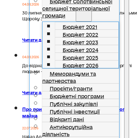
Бюджет Солотвинської
04.08.2026
селищної територіальної
30 липня – Всесвітній день протидії торгівлі людьми
громади
Щороку 30…
Бюджет 2021
Бюджет 2022
Читати далі...
Бюджет 2023
Бюджет 2024
Бюджет 2025
04.08.2026
Бюджет 2026
До відзначення Всесвітнього дня протидії торгівлі
людьми -30 липня Управління…
Меморандуми та
партнерства
Проєкти/гранти
Читати далі...
Бюджетні програми
Публічні закупівлі
Про присвоєння адреси об’єкту нерухомого
Публічні інвестиції
майна
Відкриті дані
Антикорупційна
22.07.2026
діяльність
Наказ Адрес № 13 2026