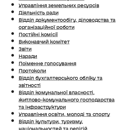
Управління земельних ресурсів
Діяльність ради
Відділ документообігу, діловодства та
організаційної роботи
Постійні комісії
Виконавчий комітет
Звіти
Наради
Поіменне голосування
Протоколи
Відділ бухгалтерського обліку та
звітності
Відділ комунальної власності,
житлово-комунального господарства
та інфраструктури
Управління освіти, молоді та спорту
Відділ культури, туризму,
національностей та релігій