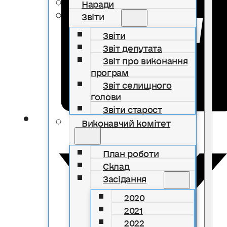
Наради
Звіти
Звіти
Звіт депутата
Звіт про виконання
програм
Звіт селищного
голови
Звіти старост
Виконавчий комітет
План роботи
Склад
Засідання
2020
2021
2022