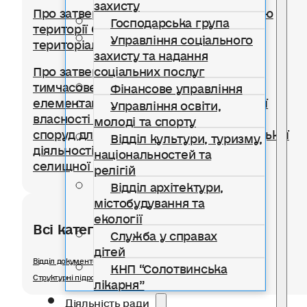
захисту
Про затвердження Правил благоустрою
Господарська група
території Солотвинської селищної
Управління соціального
територіальної громади
захисту та надання
соціальних послуг
Про затвердження Положення про
тимчасове користування окремими
Фінансове управління
елементами благоустрою комунальної
Управління освіти,
власності для розміщення тимчасових
молоді та спорту
споруд для провадження підприємницької
Відділ культури, туризму,
діяльності на території Солотвинської
національностей та
селищної територіальної громади
релігій
Відділ архітектури,
містобудування та
екології
Всі категорії розділу
Служба у справах
дітей
Відділ документообігу, діловодства та організаційної роботи
КНП “Солотвинська
Структурні підрозділи
лікарня”
Діяльність ради