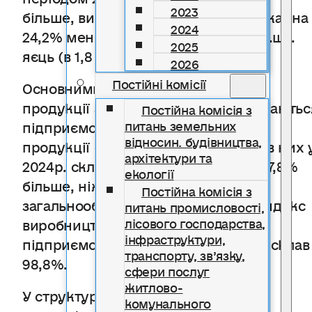
2023
більше, вироблено 180,2 тис.т молока (на
2024
24,2% менше), одержано 383,6 млн.шт.
2025
яєць (в 1,8 р.б.).
2026
Постійні комісії
Основними виробниками товарної
продукції аграрного сектору залишаютьс
Постійна комісія з
підприємства. Обсяги виробництва
питань земельних
відносин. будівництва,
продукції сільського господарства в них 
архітектури та
2024р. склали 13,7 млрд.грн, що на 7,8%
екології
більше, ніж роком раніше (51,2%
Постійна комісія з
загальнообласного виробництва). Індекс
питань промисловості,
виробництва аграрної продукції у
лісового господарства,
інфраструктури,
підприємств у січні–вересні 2025р. склав
транспорту, зв’язку,
98,8%.
сфери послуг
житлово-
У структурі продукції підприємств
комунального