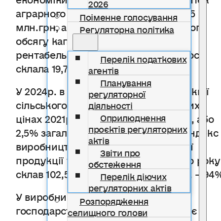
2026
аграрного сектору спрямовано 2045
Поіменне голосування
млн.грн, або 12,2% загальнообласного
Регуляторна політика
обсягу капітальних інвестицій,
рентабельність операційної діяльності
Перелік податкових
склала 19,7%.
агентів
Планування
У 2024р. в області вироблено продукції
регуляторної
сільського господарства (у постійних
діяльності
цінах 2021р.) на суму 26,8 млрд.грн, або
Оприлюднення
проєктів регуляторних
2,5% загальнодержавних обсягів. Індекс
актів
виробництва сільськогосподарської
Звіти про
продукції у 2024р. до попереднього року
обстеження
склав 102,5%, у січні–вересні 2025р. – 94
Перелік діючих
регуляторних актів
У виробництві продукції сільського
Розпорядження
господарства традиційно переважає
селищного голови