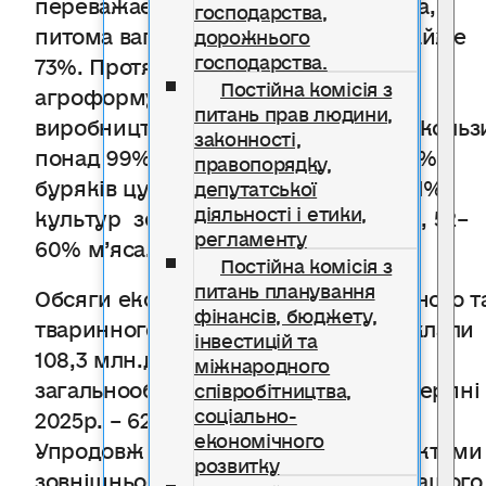
переважає продукція рослинництва,
господарства,
питома вага якої в 2024р. склала майже
дорожнього
господарства.
73%. Протягом останніх років
Постійна комісія з
агроформування забезпечують
питань прав людини,
виробництво усіх обсягів ріпаку та кольз
законності,
понад 99% соняшнику та сої, 86–97%
правопорядку,
буряків цукрових фабричних, 65–71%
депутатської
діяльності і етики,
культур зернових та зернобобових, 52–
регламенту
60% м’яса.
Постійна комісія з
питань планування
Обсяги експорту продуктів рослинного т
фінансів, бюджету,
тваринного походження у 2024р. склали
інвестицій та
108,3 млн.дол.США, або 17,5%
міжнародного
загальнообласних обсягів, у січні–серпні
співробітництва,
соціально-
2025р. – 62 млн.дол.США (14,4%).
економічного
Упродовж восьми місяців п.р. суб’єктами
розвитку
зовнішньоекономічної діяльності нашого