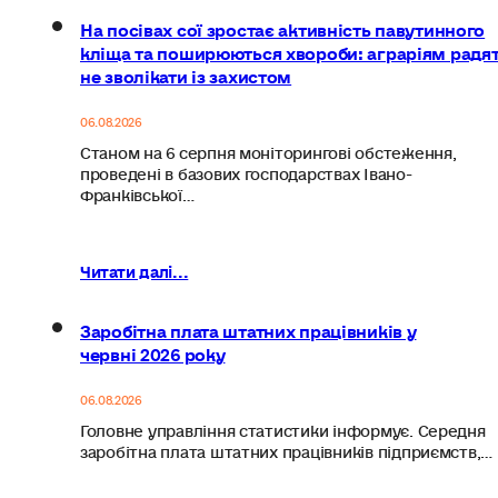
На посівах сої зростає активність павутинного
кліща та поширюються хвороби: аграріям радя
не зволікати із захистом
06.08.2026
Станом на 6 серпня моніторингові обстеження,
проведені в базових господарствах Івано-
Франківської…
Читати далі...
Заробітна плата штатних працівників у
червні 2026 року
06.08.2026
Головне управління статистики інформує. Середня
заробітна плата штатних працівників підприємств,…