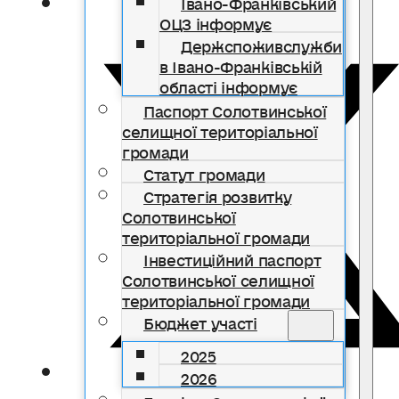
Івано-Франківський
ОЦЗ інформує
Держспоживслужби
в Івано-Франківській
області інформує
Паспорт Солотвинської
селищної територіальної
громади
Статут громади
Стратегія розвитку
Солотвинської
територіальної громади
Інвестиційний паспорт
Солотвинської селищної
територіальної громади
Бюджет участі
2025
2026