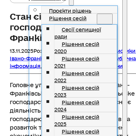
Проєкти рішень
Стан сільського
Рішення сесій
господарства Івано-
Сесії селищної
Франківщини
ради
Рішення сесій
13.11.2025
Розділ
Головне управління статистики
2020
Івано-Франківській області інформує
,
Публічна
Рішення сесій
2021
інформація
,
Інформують державні органи
Рішення сесій
2022
Головне управління статистики в Івано-
Рішення сесій
Франківській області інформує. Сільське
2023
господарство області, в якому здійснює
Рішення сесій
2024
діяльність близько тисячі суб’єктів
Рішення сесій
господарювання, має вагомий вплив на
2025
розвиток та стабільне функціонування
Рішення сесій
економіки регіону. У 2024р. у розвиток