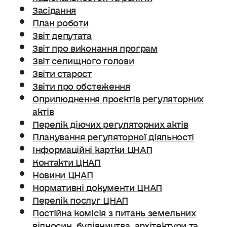
Засідання
План роботи
Звіт депутата
Звіт про виконання програм
Звіт селищного голови
Звіти старост
Звіти про обстеження
Оприлюднення проєктів регуляторних
актів
Перелік діючих регуляторних актів
Планування регуляторної діяльності
Інформаційні картки ЦНАП
Контакти ЦНАП
Новини ЦНАП
Нормативні документи ЦНАП
Перелік послуг ЦНАП
Постійна комісія з питань земельних
відносин. будівництва, архітектури та