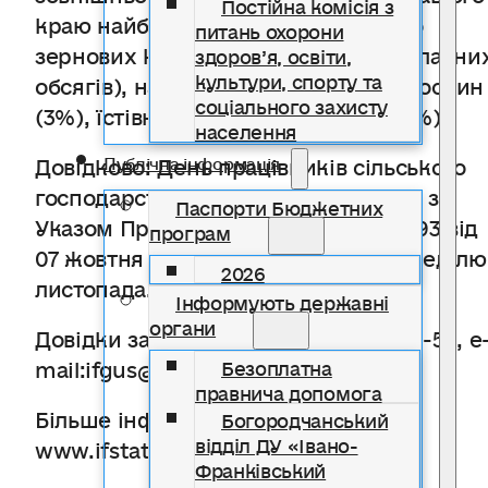
Постійна комісія з
краю найбільше було експортовано
питань охорони
зернових культур (7,3% загальнообласни
здоров’я, освіти,
культури, спорту та
обсягів), насiння і плодів олійних росли
соціального захисту
(3%), їстівних плодів та горіхів (2,4%).
населення
Довідково: День працівників сільського
Публічна інформація
господарства відзначається згідно з
Паспорти Бюджетних
Указом Президента України №428/93 від
програм
07 жовтня 1993р. щорічно у третю неділю
2026
листопада.
Інформують державні
органи
Довідки за телефоном: (0342) 79-20-54, e
mail:ifgus@ifstat.gov.ua.
Безоплатна
правнича допомога
Більше інформації: http://
Богородчанський
відділ ДУ «Івано-
www.ifstat.gov.ua/EX_IN/EX-SG.HTM
Франківський