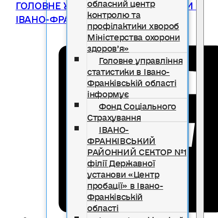
обласний центр
ГОЛОВНЕ УПРАВЛІННЯ СТАТИСТИКИ В
контролю та
ІВАНО-ФРАНКІВСЬКІЙ ОБЛАСТІ
профілактики хвороб
Міністерства охорони
здоров’я»
Головне управління
статистики в Івано-
Франківській області
інформує
Фонд Соціального
Страхування
ІВАНО-
ФРАНКІВСЬКИЙ
РАЙОННИЙ СЕКТОР №1
філії Державної
установи «Центр
пробації» в Івано-
Франківській
області