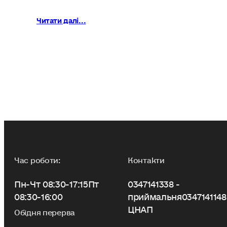
Читати далі...
Час роботи:
Контакти
Пн-Чт 08:30-17:15
Пт
0347141338 -
08:30-16:00
приймальня
0347141148
ЦНАП
Обідня перерва