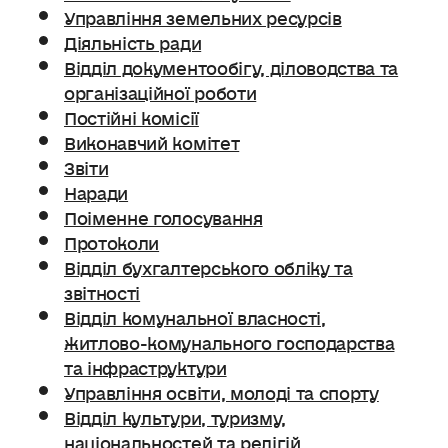
Управління земельних ресурсів
Діяльність ради
Відділ документообігу, діловодства та
організаційної роботи
Постійні комісії
Виконавчий комітет
Звіти
Наради
Поіменне голосування
Протоколи
Відділ бухгалтерського обліку та
звітності
Відділ комунальної власності,
житлово-комунального господарства
та інфраструктури
Управління освіти, молоді та спорту
Відділ культури, туризму,
національностей та релігій