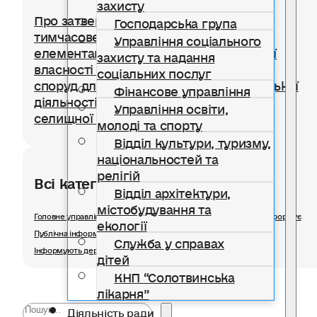
захисту
Про затвердження Положення про
Господарська група
тимчасове користування окремими
Управління соціального
елементами благоустрою комунальної
захисту та надання
власності для розміщення тимчасових
соціальних послуг
споруд для провадження підприємницької
Фінансове управління
діяльності на території Солотвинської
Управління освіти,
селищної територіальної громади
молоді та спорту
Відділ культури, туризму,
національностей та
релігій
Всі категорії розділу
Відділ архітектури,
містобудування та
Головне управління статистики в Івано-Франківській області інформує
екології
Публічна інформація
Служба у справах
Інформують державні органи
дітей
КНП “Солотвинська
лікарня”
Діяльність ради