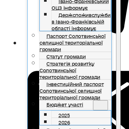
Івано-Франківський
ОЦЗ інформує
Держспоживслужби
в Івано-Франківській
області інформує
Паспорт Солотвинської
селищної територіальної
громади
Статут громади
Стратегія розвитку
Солотвинської
територіальної громади
Інвестиційний паспорт
Солотвинської селищної
територіальної громади
Бюджет участі
2025
2026