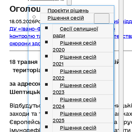
Оголошення
Проєкти рішень
Рішення сесій
18.05.2026
Розділ
Новини
,
Богородчанський відд
ДУ «Івано-Франківський обласний центр
Сесії селищної
ради
контролю та профілактики хвороб Міністерств
Рішення сесій
охорони здоров'я»
2020
Рішення сесій
1
8
трав
ня
202
6
року
у
Солотвинській
2021
територіальній громаді
Рішення сесій
2022
за адресою
с
ело
Маркова
,
вул.
Рішення сесій
Шептицького 42Б
2023
Рішення сесій
Відбудуться інформаційно-просвітницьк
2024
заходи та тестування населення в рамка
Рішення сесій
2025
Європейського тижня тестування на віру
Рішення сесій
імунодефіциту людини, вірусні гепатити