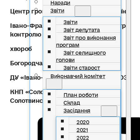
Наради
Центр громадського здоров
’
я
України
Звіти
Звіти
Івано-Франківський обласний центр
Звіт депутата
контролю та профілактики
Звіт про виконання
програм
х
вороб
Звіт селищного
голови
Богородчанське відділення
Звіти старост
Виконавчий комітет
ДУ «Івано-Франківський ОЦКПХ
МОЗ»
КНП «Солотвинсь
ка
лікарня»
План роботи
Солотви
н
ської селищної ради
Склад
Засідання
2020
2021
2022