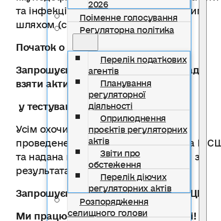
2026
та інфекції, що передаються статевим
Поіменне голосування
шляхом (сифіліс).
Регуляторна політика
Початок о 10.00
годині
!
Перелік податкових
Запрошуємо жителів
села
та
громади
агентів
взяти активну участь
Планування
регуляторної
у
тестуванні
!
діяльності
Оприлюднення
Усім охочим
БЕЗКОШТОВНО
буде
проєктів регуляторних
актів
проведене обстеження на ВІЛ, ВГ та ІПС
Звіти про
та надана професійна консультація за
обстеження
результатами скринінгу.
Перелік діючих
регуляторних актів
Запрошуємо
Вас
взяти
участь в АКЦ
ІЇ
!
Розпорядження
селищного голови
Ми працюємо, що
б
Ви були здорові
!