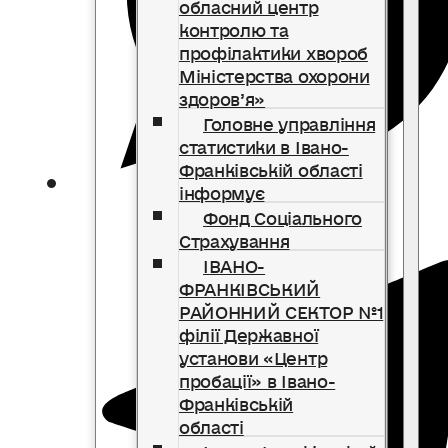
обласний центр
контролю та
профілактики хвороб
Міністерства охорони
здоров’я»
Головне управління
статистики в Івано-
Франківській області
інформує
Фонд Соціального
Страхування
ІВАНО-
ФРАНКІВСЬКИЙ
РАЙОННИЙ СЕКТОР №1
філії Державної
установи «Центр
пробації» в Івано-
Франківській
області