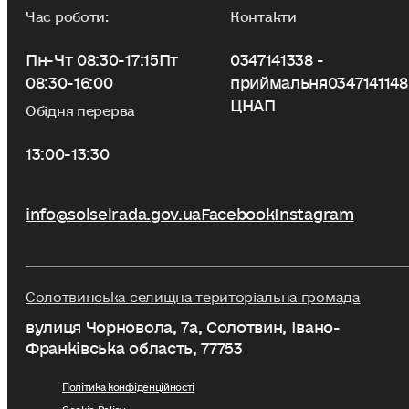
Час роботи:
Контакти
Пн-Чт 08:30-17:15
Пт
0347141338 -
08:30-16:00
приймальня
0347141148
ЦНАП
Обідня перерва
13:00-13:30
info@solselrada.gov.ua
Facebook
Instagram
Солотвинська селищна територіальна громада
вулиця Чорновола, 7a, Солотвин, Івано-
Франківська область, 77753
Політика конфіденційності
Cookie Policy