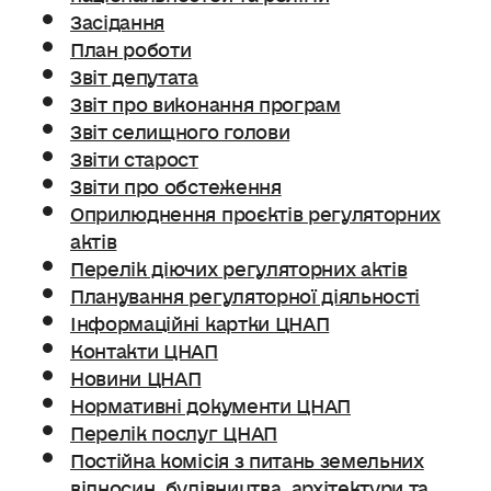
Засідання
План роботи
Звіт депутата
Звіт про виконання програм
Звіт селищного голови
Звіти старост
Звіти про обстеження
Оприлюднення проєктів регуляторних
актів
Перелік діючих регуляторних актів
Планування регуляторної діяльності
Інформаційні картки ЦНАП
Контакти ЦНАП
Новини ЦНАП
Нормативні документи ЦНАП
Перелік послуг ЦНАП
Постійна комісія з питань земельних
відносин. будівництва, архітектури та