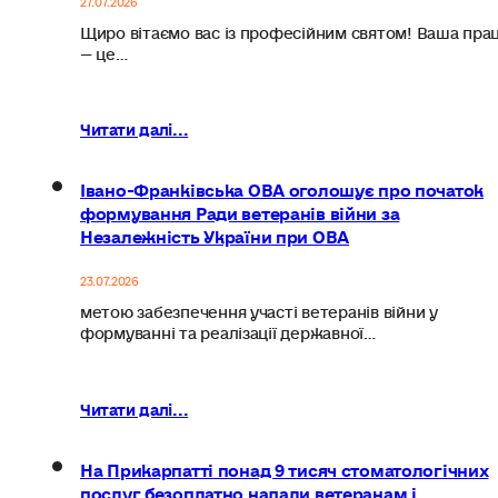
Щиро вітаємо вас із професійним святом! Ваша пра
— це…
Читати далі...
Івано-Франківська ОВА оголошує про початок
формування Ради ветеранів війни за
Незалежність України при ОВА
23.07.2026
метою забезпечення участі ветеранів війни у
формуванні та реалізації державної…
Читати далі...
На Прикарпатті понад 9 тисяч стоматологічних
послуг безоплатно надали ветеранам і