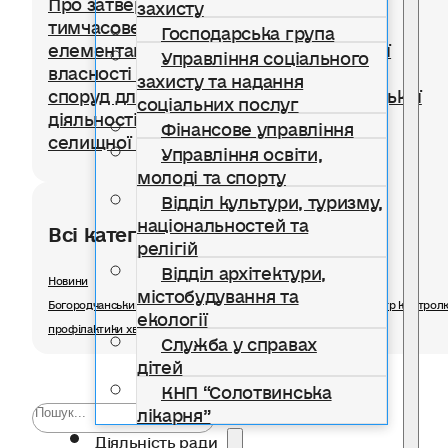
Про затвердження Положення про
захисту
тимчасове користування окремими
Господарська група
елементами благоустрою комунальної
Управління соціального
власності для розміщення тимчасових
захисту та надання
споруд для провадження підприємницької
соціальних послуг
діяльності на території Солотвинської
Фінансове управління
селищної територіальної громади
Управління освіти,
молоді та спорту
Відділ культури, туризму,
національностей та
Всі категорії розділу
релігій
Відділ архітектури,
Новини
містобудування та
Богородчанський відділ ДУ «Івано-Франківський обласний центр контрол
екології
профілактики хвороб Міністерства охорони здоров'я»
Служба у справах
дітей
КНП “Солотвинська
лікарня”
Діяльність ради