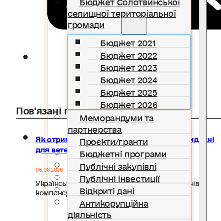
Бюджет Солотвинської
селищної територіальної
громади
Бюджет 2021
Бюджет 2022
Бюджет 2023
Бюджет 2024
Бюджет 2025
Бюджет 2026
Пов'язані публікації
Меморандуми та
партнерства
Як отримати компенсацію за товари, придбані
Проєкти/гранти
для ветеранського бізнесу
Бюджетні програми
Публічні закупівлі
06.08.2026
Публічні інвестиції
Український ветеранський фонд Мінветеранів
Відкриті дані
компенсує до 20 тисяч гривень на…
Антикорупційна
діяльність