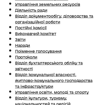
Управління земельних ресурсів
Діяльність ради
Відділ документообігу, діловодства та
організаційної роботи
Постійні комісії
Виконавчий комітет
Звіти
Наради
Поіменне голосування
Протоколи
Відділ бухгалтерського обліку та
звітності
Відділ комунальної власності,
житлово-комунального господарства
та інфраструктури
Управління освіти, молоді та спорту
Відділ культури, туризму,
національностей та релігій