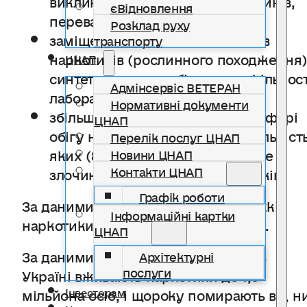
єВідновлення
переважно серед молоді;
Розклад руху
заміщення «традиційних» видів
транспорту
наркотиків (рослинного походження
ЦНАП
синтетичними та збільшення кількост
Адмінсервіс ВЕТЕРАН
лабораторій, що їх виробляють;
Нормативні документи
збільшення правопорушень у сфері
ЦНАП
обігу наркотиків, переважна кількіст
Перелік послуг ЦНАП
яких (87,4 % осіб засуджено)- це
Новини ЦНАП
Контакти ЦНАП
злочини за зберігання наркотиків.
Графік роботи
За даними МОЗ України, тільки важкі
Інформаційні картки
наркотики вживають 550 тисяч осіб.
ЦНАП
За даними незалежних експертів, в
Архітектурні
послуги
Україні вживають наркотики до 1,5
мільйона осіб, і щороку помирають від н
Інвесторам