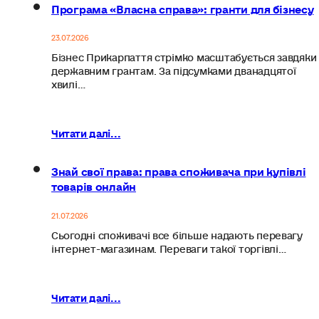
Програма «Власна справа»: гранти для бізнесу
23.07.2026
Бізнес Прикарпаття стрімко масштабується завдяки
державним грантам. За підсумками дванадцятої
хвилі…
Читати далі...
Знай свої права: права споживача при купівлі
товарів онлайн
21.07.2026
Сьогодні споживачі все більше надають перевагу
інтернет-магазинам. Переваги такої торгівлі…
Читати далі...