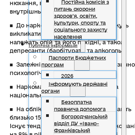
Постійна комісія з
нюхання, внутрішньовенне та
питань охорони
внутрішньом’язове введення.
здоров’я, освіти,
культури, спорту та
■ До наркотичних речовин, які можуть
соціального захисту
викликати фізичну залежність,
населення
належать опій та його похідні, а також
Публічна інформація
депресанти (барбітурати та алкоголь).
Паспорти Бюджетних
■ Залежність може проявлятися фізично
програм
психологічно або одночасно.
2026
Інформують державні
■ Наркоманія в Україні – це загроза
органи
національній безпеці.
Безоплатна
■ На обліку в МВС України перебувають
правнича допомога
Богородчанський
близько 150 тисяч наркоманів.
відділ ДУ «Івано-
Існує тенденція до збільшення наркоман
Франківський
на 8% в рік, одна з найвищих у світі.