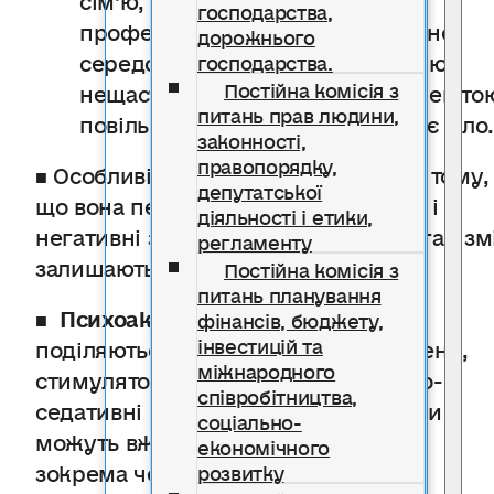
господарства,
професію, втягується в злочинне
дорожнього
середовище, приносить безодню
господарства.
Постійна комісія з
нещасть собі та оточуючим і, зрешто
питань прав людини,
повільно і впевнено руйнує своє тіло
законності,
правопорядку,
■ Особливість наркоманії полягає в тому,
депутатської
що вона певною мірою незворотна, і
діяльності і етики,
негативні зміни, що відбулися в організмі
регламенту
залишаються назавжди.
Постійна комісія з
питань планування
■
Психоактивні
речовини
(ПАР)
фінансів, бюджету,
інвестицій та
поділяються на опіоїди, галюциногени,
міжнародного
стимулятори, канабіноїди, снодійно-
співробітництва,
седативні речовини, інгалянти. Вони
соціально-
можуть вживатися у різний спосіб,
економічного
зокрема через куріння, ковтання,
розвитку