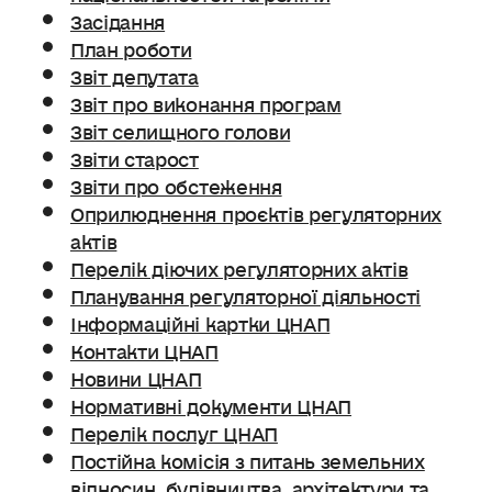
Засідання
План роботи
Звіт депутата
Звіт про виконання програм
Звіт селищного голови
Звіти старост
Звіти про обстеження
Оприлюднення проєктів регуляторних
актів
Перелік діючих регуляторних актів
Планування регуляторної діяльності
Інформаційні картки ЦНАП
Контакти ЦНАП
Новини ЦНАП
Нормативні документи ЦНАП
Перелік послуг ЦНАП
Постійна комісія з питань земельних
відносин. будівництва, архітектури та