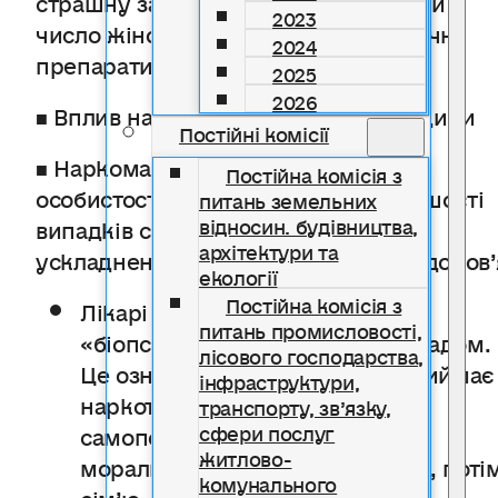
2023
число жінок, що вживають наркотичні
2024
препарати збільшилось у 7 разів.
2025
2026
■ Вплив наркотиків на здоров’я людини
Постійні комісії
■ Наркоманія – тотальне ураження
Постійна комісія з
особистості, яке у переважній більшості
питань земельних
відносин. будівництва,
випадків супроводжується
архітектури та
ускладненнями з боку фізичного здоров’
екології
Постійна комісія з
Лікарі називають її
питань промисловості,
«біопсихосоціодуховним» розладом.
лісового господарства,
Це означає, що людина, яка приймає
інфраструктури,
наркотики, поступово втрачає
транспорту, зв’язку,
сфери послуг
самоповагу, знищує свої кращі
житлово-
моральні якості, втрачає друзів, поті
комунального
сім’ю, не може здобути