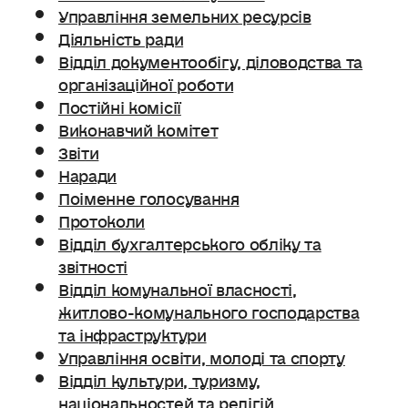
Управління земельних ресурсів
Діяльність ради
Відділ документообігу, діловодства та
організаційної роботи
Постійні комісії
Виконавчий комітет
Звіти
Наради
Поіменне голосування
Протоколи
Відділ бухгалтерського обліку та
звітності
Відділ комунальної власності,
житлово-комунального господарства
та інфраструктури
Управління освіти, молоді та спорту
Відділ культури, туризму,
національностей та релігій