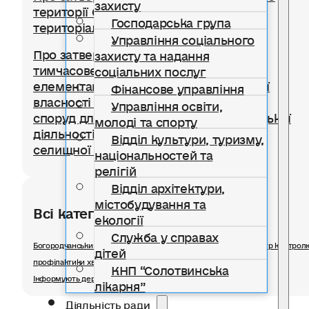
захисту
території Солотвинської селищної
Господарська група
територіальної громади
Управління соціального
Про затвердження Положення про
захисту та надання
тимчасове користування окремими
соціальних послуг
елементами благоустрою комунальної
Фінансове управління
власності для розміщення тимчасових
Управління освіти,
споруд для провадження підприємницької
молоді та спорту
діяльності на території Солотвинської
Відділ культури, туризму,
селищної територіальної громади
національностей та
релігій
Відділ архітектури,
містобудування та
Всі категорії розділу
екології
Служба у справах
Богородчанський відділ ДУ «Івано-Франківський обласний центр контрол
дітей
профілактики хвороб Міністерства охорони здоров'я»
КНП “Солотвинська
Інформують державні органи
лікарня”
Діяльність ради