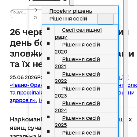
Проєкти рішень
Рішення сесій
26 червня – Міжнародний
Сесії селищної
ради
день боротьби проти
Рішення сесій
зловживання наркотиками
2020
Рішення сесій
та їх незаконного обігу
2021
Рішення сесій
25.06.2026
Розділ
Богородчанський відділ ДУ
2022
«Івано-Франківський обласний центр контрол
Рішення сесій
та профілактики хвороб Міністерства охорони
2023
здоров'я»
,
Інформують державні органи
Рішення сесій
2024
Рішення сесій
Наркоманія – одне з найнебезпечніших
2025
явищ сучасності. За оцінками ООН,
Рішення сесій
загальна кількість осіб у світі, які