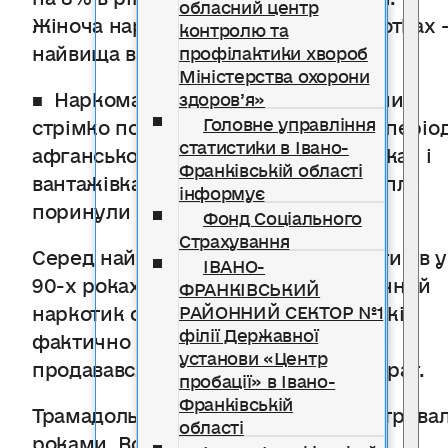
обласний центр
Жіноча наркоманія в Україні у відсотках 
контролю та
найвища в Європі.
профілактики хвороб
Міністерства охорони
■ Наркоманія в Україні з ряду причин
здоров’я»
Головне управління
стрімко почала набирати обертів у періо
статистики в Івано-
афганської війни. У військових літаках і
Франківській області
вантажівках макова соломка і конопля
інформує
поринули в Україну.
Фонд Соціального
Страхування
Серед найбільш поширених наркотиків у
ІВАНО-
90-х роках був трамадол – синтетичний
ФРАНКІВСЬКИЙ
наркотик опійного ряду, який 10 років
РАЙОННИЙ СЕКТОР №1
філії Державної
фактично був у вільному продажу і
установи «Центр
продавався як знеболюючий препарат.
пробації» в Івано-
Франківській
Трамадольна наркоманія в Україні трива
області
роками. Вона принесла смертей та