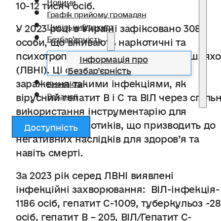
Новини
10-12 тисяч осіб.
Графік прийому громадян
У 2023 році в Україні зафіксовано 3082
Цивільний захист
Безбар’єрність
особи, що вживають наркотичні та
психотропні речовини ін’єкційним шлях
Інформація про
(ЛВНІ). Ці особи піддаються ризику
Безбар’єрність
зараження такими інфекціями, як
Контакти
вірусний гепатит B і C та ВІЛ через спіль
Вакансії
використання інструментарію для
вживання наркотиків, що призводить до
Доступність
негативних наслідків для здоров’я та
навіть смерті.
За 2023 рік серед ЛВНІ виявлені
інфекційні захворювання: ВІЛ-інфекція-
1186 осіб, гепатит C-1009, туберкульоз -2
осіб, гепатит B – 205, ВІЛ/Гепатит C-