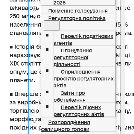
2026
вживають наркотики, складає не менше
Поіменне голосування
250 млн. осіб – це 7 % від всього
Регуляторна політика
населення нашої планети, близько 15 %
становлять люди віком від 15 до 30 років.
Перелік податкових
агентів
■ Історія боротьби з наркотиками у світі
Планування
нараховує більше 100 років. Наприкінці
регуляторної
XIX століття 25 мільйонів людей вживали
діяльності
опіум, це складало 1,5% населення
Оприлюднення
проєктів регуляторних
планети.
актів
Звіти про
■ Вперше заходи, спрямовані на контрол
обстеження
за виробництвом, імпортом, експортом,
Перелік діючих
торгівлею та розповсюдженням кокаїну,
регуляторних актів
морфію та їхніх
Розпорядження
похідних розробила Міжнародна опіумн
селищного голови