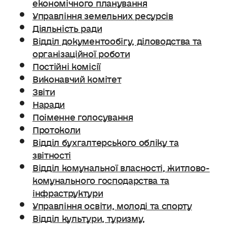
економічного планування
Управління земельних ресурсів
Діяльність ради
Відділ документообігу, діловодства та
організаційної роботи
Постійні комісії
Виконавчий комітет
Звіти
Наради
Поіменне голосування
Протоколи
Відділ бухгалтерського обліку та
звітності
Відділ комунальної власності, житлово-
комунального господарства та
інфраструктури
Управління освіти, молоді та спорту
Відділ культури, туризму,