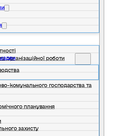
ли
я
тності
омадян
та організаційної роботи
водства
лово-комунального господарства та
номічного планування
и
ільного захисту