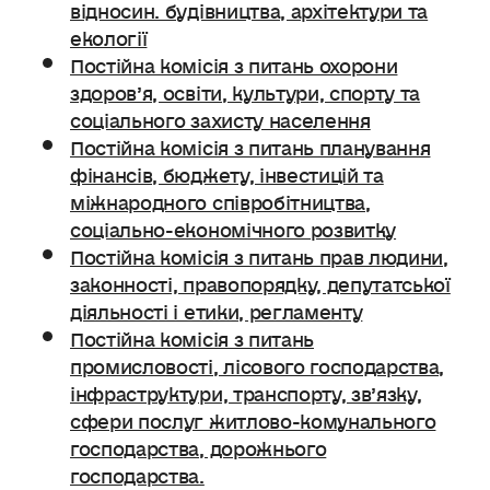
відносин. будівництва, архітектури та
екології
Постійна комісія з питань охорони
здоров’я, освіти, культури, спорту та
соціального захисту населення
Постійна комісія з питань планування
фінансів, бюджету, інвестицій та
міжнародного співробітництва,
соціально-економічного розвитку
Постійна комісія з питань прав людини,
законності, правопорядку, депутатської
діяльності і етики, регламенту
Постійна комісія з питань
промисловості, лісового господарства,
інфраструктури, транспорту, зв’язку,
сфери послуг житлово-комунального
господарства, дорожнього
господарства.