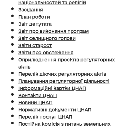
національностей та релігій
Засідання
План роботи
Звіт депутата
Звіт про виконання програм
Звіт селищного голови
Звіти старост
Звіти про обстеження
Оприлюднення проєктів регуляторних
актів
Перелік діючих регуляторних актів
Планування регуляторної діяльності
Інформаційні картки ЦНАП
Контакти ЦНАП
Новини ЦНАП
Нормативні документи ЦНАП
Перелік послуг ЦНАП
Постійна комісія з питань земельних