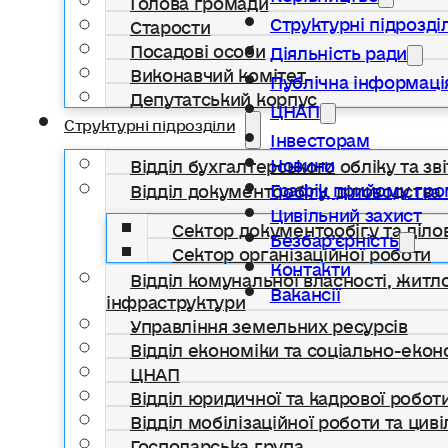
Структурні підрозді
Старости
Посадові особи
Діяльність ради
Виконавчий комітет
Публічна інформаці
Депутатський корпус
ЦНАП
Структурні підрозділи
Інвесторам
Новини
Відділ бухгалтерського обліку та зві
Графік прийому гр
Відділ документообігу, діловодства 
Цивільний захист
Сектор документообігу та діло
Безбар’єрність
Сектор організаційної роботи
Контакти
Відділ комунальної власності, жит
Вакансії
інфраструктури
Управління земельних ресурсів
Відділ економіки та соціально-еко
ЦНАП
Відділ юридичної та кадрової робот
Відділ мобілізаційної роботи та цив
Господарська група