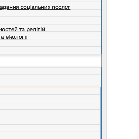
надання соціальних послуг
ностей та релігій
а екології