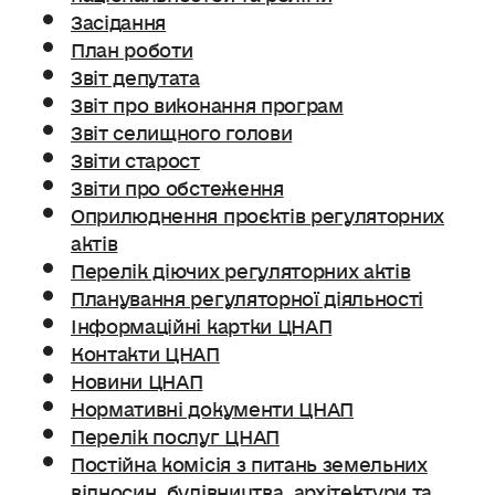
Засідання
План роботи
Звіт депутата
Звіт про виконання програм
Звіт селищного голови
Звіти старост
Звіти про обстеження
Оприлюднення проєктів регуляторних
актів
Перелік діючих регуляторних актів
Планування регуляторної діяльності
Інформаційні картки ЦНАП
Контакти ЦНАП
Новини ЦНАП
Нормативні документи ЦНАП
Перелік послуг ЦНАП
Постійна комісія з питань земельних
відносин. будівництва, архітектури та