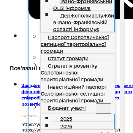
Івано-Франківський
ОЦЗ інформує
Держспоживслужби
в Івано-Франківській
області інформує
Паспорт Солотвинської
селищної територіальної
громади
Статут громади
Стратегія розвитку
Пов'язані публікації
Солотвинської
територіальної громади
Засідання постійної комісії з питань плануванн
Інвестиційний паспорт
фінансів, бюджету, інвестицій та міжнародного
Солотвинської селищної
співробітництва, соціально-економічного
територіальної громади
розвитку – 10 липня 2026 року
Бюджет участі
15.07.2026
2025
https://youtu.be/K5VDBpIzIb4
2026
https://youtu.be/JViqdTQNh0I https://youtu.be/YZ-