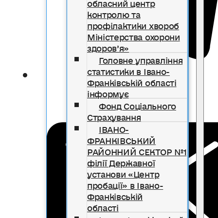
обласний центр
контролю та
профілактики хвороб
Міністерства охорони
здоров’я»
Головне управління
статистики в Івано-
Франківській області
інформує
Фонд Соціального
Страхування
ІВАНО-
ФРАНКІВСЬКИЙ
РАЙОННИЙ СЕКТОР №1
філії Державної
установи «Центр
пробації» в Івано-
Франківській
області