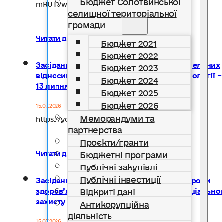
Бюджет Солотвинської
mRUTYwzs
селищної територіальної
громади
Читати далі...
Бюджет 2021
Бюджет 2022
Засідання постійної комісії з питань земельних
Бюджет 2023
відносин, будівництва, архітектури та екології –
Бюджет 2024
13 липня 2026 року
Бюджет 2025
Бюджет 2026
15.07.2026
Меморандуми та
https://youtu.be/8UXMki91fMg
партнерства
Проєкти/гранти
Бюджетні програми
Читати далі...
Публічні закупівлі
Публічні інвестиції
Засідання постійної комісії з питань охорони
здоров’я, освіти, культури, спорту та соціально
Відкриті дані
захисту населення – 13.07.2026
Антикорупційна
діяльність
15.07.2026