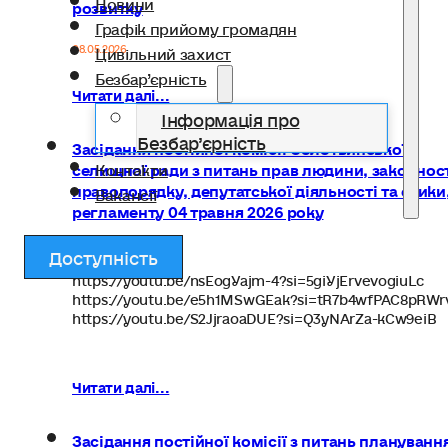
Новини
розвитку
Графік прийому громадян
08.05.2026
Цивільний захист
Безбар’єрність
Читати далі...
Інформація про
Безбар’єрність
Засідання постійної комісії Солотвинської
селищної ради з питань прав людини, законност
Контакти
правопорядку, депутатської діяльності та етики
Вакансії
регламенту 04 травня 2026 року
Доступність
07.05.2026
https://youtu.be/nsEogYajm-4?si=5giYjErvevogiuLc
https://youtu.be/e5h1MSwGEak?si=tR7b4wfPAC8pRWr
https://youtu.be/S2JjraoaDUE?si=Q3yNArZa-kCw9eiB
Читати далі...
Засідання постійної комісії з питань плануванн