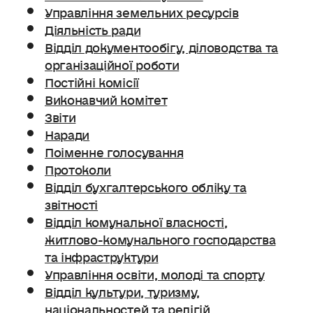
Управління земельних ресурсів
Діяльність ради
Відділ документообігу, діловодства та
організаційної роботи
Постійні комісії
Виконавчий комітет
Звіти
Наради
Поіменне голосування
Протоколи
Відділ бухгалтерського обліку та
звітності
Відділ комунальної власності,
житлово-комунального господарства
та інфраструктури
Управління освіти, молоді та спорту
Відділ культури, туризму,
національностей та релігій