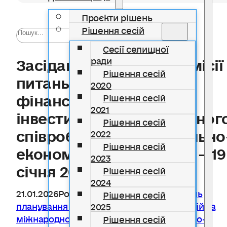
Проєкти рішень
Рішення сесій
Сесії селищної
Засідання постійної комісії 
ради
Рішення сесій
питань планування
2020
фінансів, бюджету,
Рішення сесій
2021
інвестицій та міжнародног
Рішення сесій
співробітництва, соціально
2022
Рішення сесій
економічного розвитку – 19
2023
січня 2026 року
Рішення сесій
2024
21.01.2026
Розділ
Постійна комісія з питань
Рішення сесій
планування фінансів, бюджету, інвестицій та
2025
міжнародного співробітництва, соціально-
Рішення сесій