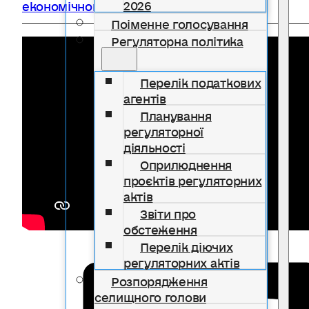
2026
економічного розвитку
,
Постійні комісії
Поіменне голосування
Регуляторна політика
Перелік податкових
агентів
Планування
регуляторної
діяльності
Оприлюднення
проєктів регуляторних
актів
Звіти про
обстеження
Перелік діючих
регуляторних актів
Розпорядження
селищного голови