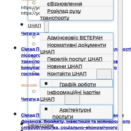
єВідновлення
https://youtu.be/k_NDW4wjVbo
Розклад руху
https://youtu.be/i6MMhLoyv14
транспорту
ЦНАП
Читати далі...
Адмінсервіс ВЕТЕРАН
Нормативні документи
Склад Постійної комісії з питань промисловості
ЦНАП
лісового господарства, інфраструктури,
Перелік послуг ЦНАП
транспорту, зв’язку, сфери послуг житлово-
Новини ЦНАП
комунального господарства, дорожнього
Контакти ЦНАП
господарства
Графік роботи
08.05.2026
Інформаційні картки
ЦНАП
Читати далі...
Архітектурні
Склад Постійної комісії з питань планування
послуги
фінансів, бюджету, інвестицій та міжнародного
Інвесторам
співробітництва, соціально-економічного