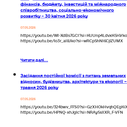
фінансів, бюджету, інвестицій та міжнародного
співробітництва, соціально-економічного
розвитку – 30 квітня 2026 року
07.05.2026
https://youtu.be/WI-XdBs7GCI?si=KUUnp4LdvxK5HYk
https://youtu.be/Io3r_aI8Jko?si=wRCp5hNI6CjlZUMX
Читати далі...
Засідання постійної комісії з питань земельних
відносин, будівництва, архітектури та екології –
травня 2026 року
07.05.2026
https://youtu.be/324bwv_FFS0?si=GzXHOkHvqhQEgKi
https://youtu.be/HPNQ-xhJglc?si=NRAy5slIXR_F-VFN