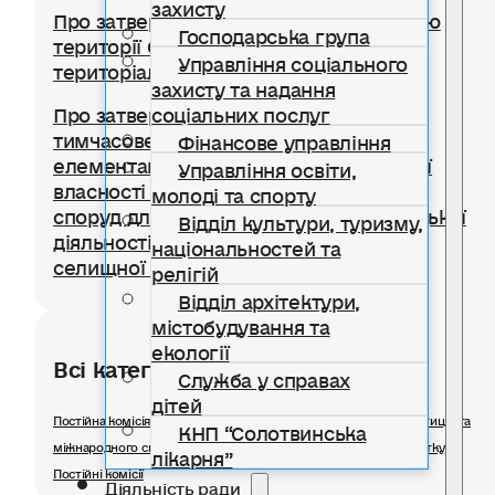
захисту
Про затвердження Правил благоустрою
Господарська група
території Солотвинської селищної
Управління соціального
територіальної громади
захисту та надання
соціальних послуг
Про затвердження Положення про
тимчасове користування окремими
Фінансове управління
елементами благоустрою комунальної
Управління освіти,
власності для розміщення тимчасових
молоді та спорту
споруд для провадження підприємницької
Відділ культури, туризму,
діяльності на території Солотвинської
національностей та
селищної територіальної громади
релігій
Відділ архітектури,
містобудування та
екології
Всі категорії розділу
Служба у справах
дітей
Постійна комісія з питань планування фінансів, бюджету, інвестицій та
КНП “Солотвинська
міжнародного співробітництва, соціально-економічного розвитку
лікарня”
Постійні комісії
Діяльність ради