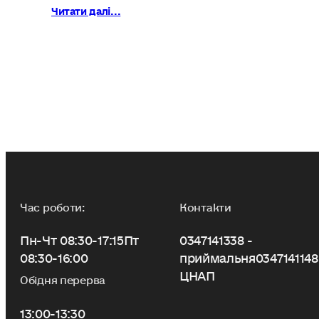
Читати далі...
Час роботи:
Контакти
Пн-Чт 08:30-17:15
Пт
0347141338 -
08:30-16:00
приймальня
0347141148
ЦНАП
Обідня перерва
13:00-13:30