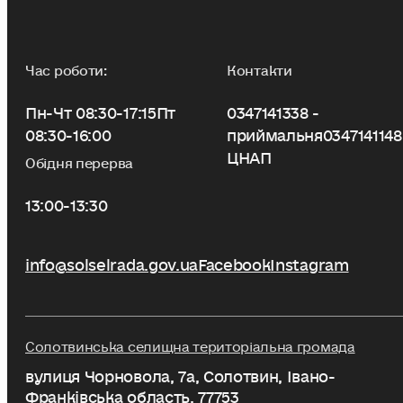
Час роботи:
Контакти
Пн-Чт 08:30-17:15
Пт
0347141338 -
08:30-16:00
приймальня
0347141148
ЦНАП
Обідня перерва
13:00-13:30
info@solselrada.gov.ua
Facebook
Instagram
Солотвинська селищна територіальна громада
вулиця Чорновола, 7a, Солотвин, Івано-
Франківська область, 77753