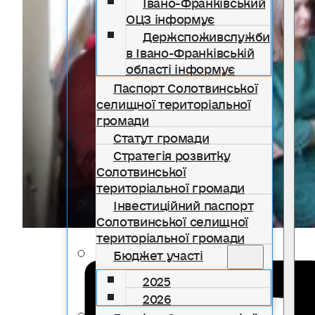
Івано-Франківський
ОЦЗ інформує
Держспоживслужби
в Івано-Франківській
області інформує
Паспорт Солотвинської
селищної територіальної
громади
Статут громади
Стратегія розвитку
Солотвинської
територіальної громади
Інвестиційний паспорт
Солотвинської селищної
територіальної громади
Бюджет участі
2025
2026