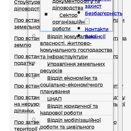
Структура відділу документообігу,
захист
діловодства
діловодства та організаційної роботи
Безбар’єрність
Сектор
Про встановлення ставок та пільг із сплати
організаційної
земельного податку
роботи
Контакти
Відділ комунальної
Вакансії
Про встановлення ставок орендної плати за
власності, житлово-
землю
комунального господарства
Про встановлення ставки транспортного
та інфраструктури
податку
Управління земельних
ресурсів
Про встановлення туристичного збору
Відділ економіки та
соціально-економічного
Про встановлення ставок єдиного податку
планування
Про встановлення ставок із сплати податку
ЦНАП
на нерухоме майно, відмінне від земельної
Відділ юридичної та
ділянки.
кадрової роботи
Відділ мобілізаційної
Про затвердження Правил благоустрою
роботи та цивільного
території Солотвинської селищної