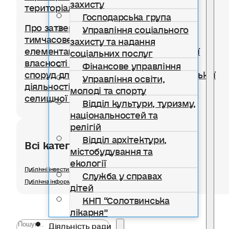
захисту
територіальної громади
Господарська група
Про затвердження Положення про
Управління соціального
тимчасове користування окремими
захисту та надання
елементами благоустрою комунальної
соціальних послуг
власності для розміщення тимчасових
Фінансове управління
споруд для провадження підприємницької
Управління освіти,
діяльності на території Солотвинської
молоді та спорту
селищної територіальної громади
Відділ культури, туризму,
національностей та
релігій
Відділ архітектури,
Всі категорії розділу
містобудування та
екології
Публічні інвестиції
Служба у справах
Публічна інформація
дітей
КНП “Солотвинська
лікарня”
Діяльність ради