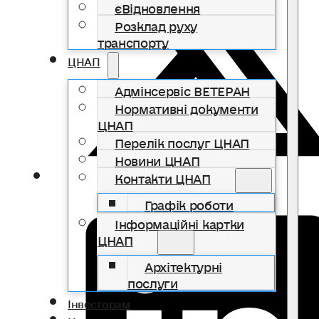
єВідновлення
Розклад руху
транспорту
ЦНАП
Адмінсервіс ВЕТЕРАН
Нормативні документи
ЦНАП
Перелік послуг ЦНАП
Новини ЦНАП
Контакти ЦНАП
Графік роботи
Інформаційні картки
ЦНАП
Архітектурні
послуги
Інвесторам