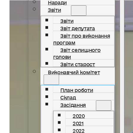
Наради
Звіти
Звіти
Звіт депутата
Звіт про виконання
програм
Звіт селищного
голови
Звіти старост
Виконавчий комітет
План роботи
Склад
Засідання
2020
2021
2022