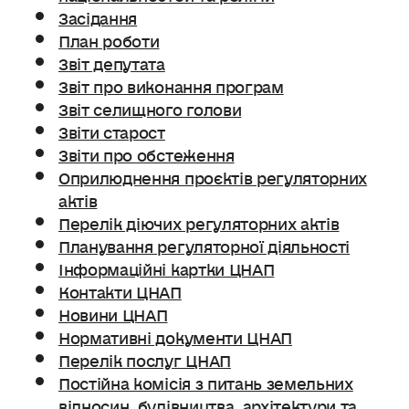
Засідання
План роботи
Звіт депутата
Звіт про виконання програм
Звіт селищного голови
Звіти старост
Звіти про обстеження
Оприлюднення проєктів регуляторних
актів
Перелік діючих регуляторних актів
Планування регуляторної діяльності
Інформаційні картки ЦНАП
Контакти ЦНАП
Новини ЦНАП
Нормативні документи ЦНАП
Перелік послуг ЦНАП
Постійна комісія з питань земельних
відносин. будівництва, архітектури та