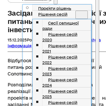
Проєкти рішень
Засідання місцевої комісії 
Рішення сесій
питань розподілу публічни
Сесії селищної
інвестицій
ради
Рішення сесій
15.12.2025
Розділ
Публічні інвестиції
,
Публічна
2020
інформація
Рішення сесій
2021
Рішення сесій
Відбулося засідання місцевої комісії з
2022
питань розподілу публічних інвестицій
Рішення сесій
Солотвинської громади.
2023
Рішення сесій
Розподілили кошти на підготовку та
2024
реалізації публічних інвестиційних
Рішення сесій
2025
проектів на 2026 рік, які були схвалені н
Рішення сесій
засіданні Місцевої інвестиційної ради та