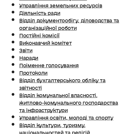
Управління земельних ресурсів
Діяльність ради
Відділ документообігу, діловодства та
організаційної роботи
Постійні комісії
Виконавчий комітет
Звіти
Наради
Поіменне голосування
Протоколи
Відділ бухгалтерського обліку та
звітності
Відділ комунальної власності,
житлово-комунального господарства
та інфраструктури
Управління освіти, молоді та спорту
Відділ культури, туризму,
національностей та релігій