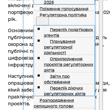
2026
включені до єдиного проектного
Поіменне голосування
портфелю Солотвинської громади на 202
Регуляторна політика
рік.
Перелік податкових
Основними сферами для реалізації
агентів
публічних інвестицій в 2026 році будуть
Планування
охорона здоров’я, громадська безпека,
регуляторної
публічні послуги і пов’язана з ним
діяльності
цифровізація та муніципальна
Оприлюднення
інфраструктура та послуги.
проєктів регуляторних
актів
Наступним етапом стане подальше
Звіти про
обстеження
опрацювання проєкту бюджету громади,
Перелік діючих
який забезпечить фінансову основу для
регуляторних актів
практичної реалізації затверджених
Розпорядження
проєктів.
селищного голови