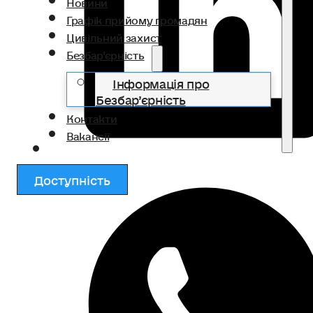
Новини
Графік прийому громадян
Цивільний захист
Безбар’єрність
Інформація про
Безбар’єрність
Контакти
Вакансії
Доступність