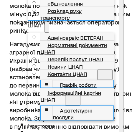
єВідновлення
молока повинна становити не вище ніж
Розклад руху
мінус 0,52 °C. Частота досліджень за цим
транспорту
показником визначається оператором
ЦНАП
ринку.
Адмінсервіс ВЕТЕРАН
Нагадуємо, що наказом Міністерства
Нормативні документи
аграрної політики та продовольства
ЦНАП
Перелік послуг ЦНАП
України від 7 квітня 2022 року № 209
Новини ЦНАП
(набрав чинності 6 травня 2022 року)
Контакти ЦНАП
встановлено гігієнічні вимоги
до первинного виробництва та обігу
Графік роботи
молока від сільськогосподарських тварин
Інформаційні картки
ЦНАП
які утримуються дрібнотоварними
виробниками, а також до пунктів заготівл
Архітектурні
послуги
молока. Збірне молоко, заготовлене
в пунктах, повинно відповідати вимогам
Інвесторам