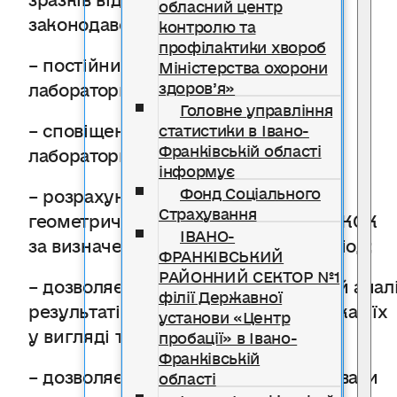
обласний центр
законодавством періодичності;
контролю та
профілактики хвороб
– постійний доступ до результатів
Міністерства охорони
лабораторних досліджень;
здоров’я»
Головне управління
– сповіщення про нові результати
статистики в Івано-
Франківській області
лабораторних досліджень молока;
інформує
Фонд Соціального
– розрахунок змінної середньої
Страхування
геометричної величини для ЗБЗ та КСК
ІВАНО-
за визначений законодавством період;
ФРАНКІВСЬКИЙ
РАЙОННИЙ СЕКТОР №1
– дозволяє проводити статистичний анал
філії Державної
результатів досліджень та відображає їх
установи «Центр
у вигляді таблиць, графіків;
пробації» в Івано-
Франківській
– дозволяє операторам ринку надавати
області