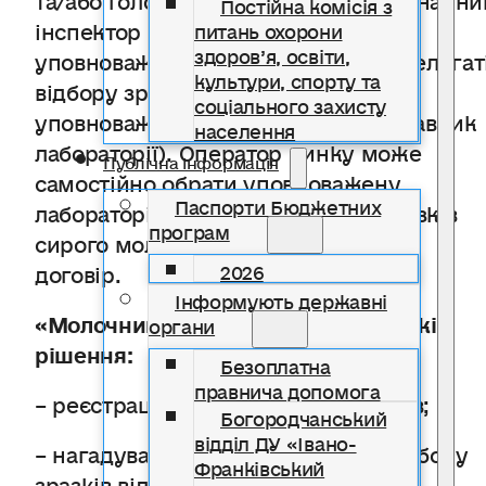
Постійна комісія з
інспектор області закріплює
питань охорони
здоров’я, освіти,
уповноваженого/уповноважених делегат
культури, спорту та
відбору зразків (інспектор,
соціального захисту
уповноважений ветеринар, представник
населення
лабораторії). Оператор ринку може
Публічна інформація
самостійно обрати уповноважену
Паспорти Бюджетних
лабораторією для дослідження зразків
програм
сирого молока та заключити з нею
договір.
2026
Інформують державні
«Молочний модуль» забезпечує такі
органи
рішення:
Безоплатна
правнича допомога
– реєстрація акту про відбір зразків;
Богородчанський
відділ ДУ «Івано-
– нагадування про необхідність відбору
Франківський
зразків відповідно до встановленої