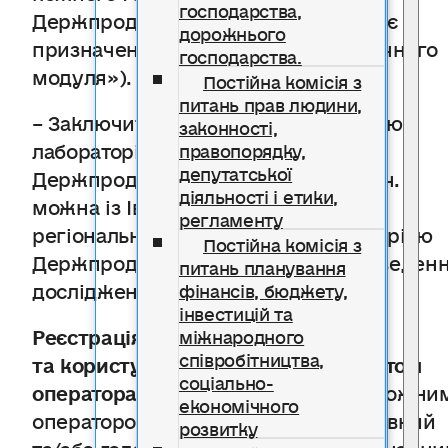
господарства,
Держпродспоживслужби в області є
дорожнього
призначений адміністратор «Молочного
господарства.
модуля»).
Постійна комісія з
питань прав людини,
– Заключити угоду з уповноваженою
законності,
лабораторією
правопорядку,
депутатської
Держпродспоживслужби (в т. ч.
діяльності і етики,
можна із Івано-Франківською
регламенту
регіональною державною лабораторією
Постійна комісія з
Держпродспоживслужби ) на проведен
питань планування
дослідження сирого молока.
фінансів, бюджету,
інвестицій та
Реєстрація в «Молочному модулі»
міжнародного
співробітництва,
та користування особистим кабінетом
соціально-
оператора ринку безкоштовні.
За кожни
економічного
оператором ринку головний державний
розвитку
та/або головний державний ветеринарни