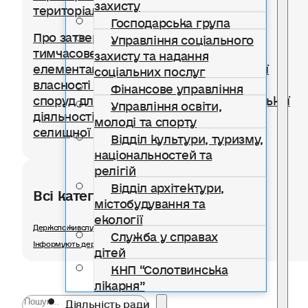
захисту
територіальної громади
Господарська група
Про затвердження Положення про
Управління соціального
тимчасове користування окремими
захисту та надання
елементами благоустрою комунальної
соціальних послуг
власності для розміщення тимчасових
Фінансове управління
споруд для провадження підприємницької
Управління освіти,
діяльності на території Солотвинської
молоді та спорту
селищної територіальної громади
Відділ культури, туризму,
національностей та
релігій
Відділ архітектури,
Всі категорії розділу
містобудування та
екології
Держспоживслужби в Івано-Франківській області інформує
Служба у справах
Інформують державні органи
дітей
КНП “Солотвинська
лікарня”
Діяльність ради