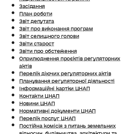
Засідання
План роботи
Звіт депутата
Звіт про виконання програм
Звіт селищного голови
Звіти старост
Звіти про обстеження
Оприлюднення проєктів регуляторних
актів
Перелік діючих регуляторних актів
Планування регуляторної діяльності
Інформаційні картки ЦНАП
Контакти ЦНАП
Новини ЦНАП
Нормативні документи ЦНАП
Перелік послуг ЦНАП
Постійна комісія з питань земельних
відносин. будівництва, архітектури та