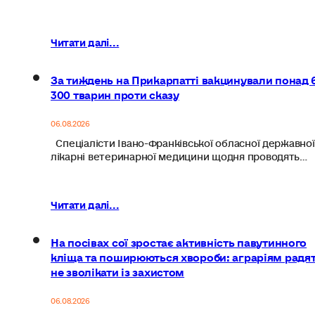
Читати далі...
За тиждень на Прикарпатті вакцинували понад 
300 тварин проти сказу
06.08.2026
Спеціалісти Івано-Франківської обласної державної
лікарні ветеринарної медицини щодня проводять…
Читати далі...
На посівах сої зростає активність павутинного
кліща та поширюються хвороби: аграріям радя
не зволікати із захистом
06.08.2026