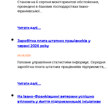
Станом на 6 серпня моніторингові обстеження,
проведені в базових господарствах Івано-
Франківської…
Читати далі...
Заробітна плата штатних працівників у
червні 2026 року
06.08.2026
Головне управління статистики інформує. Середня
заробітна плата штатних працівників підприємств,…
Читати далі...
На Івано-Франківщині ветерани успішно
втілюють у життя підприємницькі ініціативи