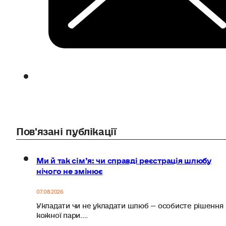
Пов'язані публікації
Ми й так сім’я: чи справді реєстрація шлюбу
нічого не змінює
07.08.2026
Укладати чи не укладати шлюб — особисте рішення
кожної пари.…