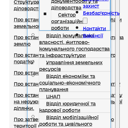
Структура відділу документообігу,
захист
діловодства
діловодства та організаційної роботи
Безбар’єрність
Сектор
Про встановлення ставок та пільг із сплати
організаційної
земельного податку
роботи
Контакти
Відділ комунальної
Вакансії
Про встановлення ставок орендної плати за
власності, житлово-
землю
комунального господарства
Про встановлення ставки транспортного
та інфраструктури
податку
Управління земельних
ресурсів
Про встановлення туристичного збору
Відділ економіки та
соціально-економічного
Про встановлення ставок єдиного податку
планування
Про встановлення ставок із сплати податку
ЦНАП
на нерухоме майно, відмінне від земельної
Відділ юридичної та
ділянки.
кадрової роботи
Відділ мобілізаційної
Про затвердження Правил благоустрою
роботи та цивільного
території Солотвинської селищної