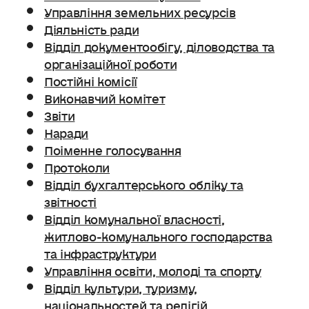
Управління земельних ресурсів
Діяльність ради
Відділ документообігу, діловодства та
організаційної роботи
Постійні комісії
Виконавчий комітет
Звіти
Наради
Поіменне голосування
Протоколи
Відділ бухгалтерського обліку та
звітності
Відділ комунальної власності,
житлово-комунального господарства
та інфраструктури
Управління освіти, молоді та спорту
Відділ культури, туризму,
національностей та релігій