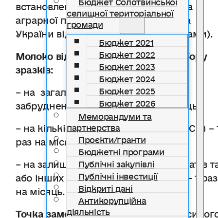
Бюджет Солотвинської
встановленим наказом Міністерства
селищної територіальної
аграрної політики та продовольства
громади
України від 12.03.2019 № 118 (зі змінами).
Бюджет 2021
Бюджет 2022
Молоко відбирають з частотою відбору
Бюджет 2023
зразків
:
Бюджет 2024
– на загальне бактеріологічне
Бюджет 2025
Бюджет 2026
забруднення (ЗБЗ) – 2 рази на місяць,
Меморандуми та
– на кількість соматичних клітин (КСК) – 
партнерства
Проєкти/гранти
раз на місяць.
Бюджетні програми
– на залишки ветеринарних препаратів т
Публічні закупівлі
Публічні інвестиції
або інших забруднюючих речовин – 1 раз
Відкриті дані
на місяць.
Антикорупційна
діяльність
Точка замерзання
(ТЗ) для зразків сирог