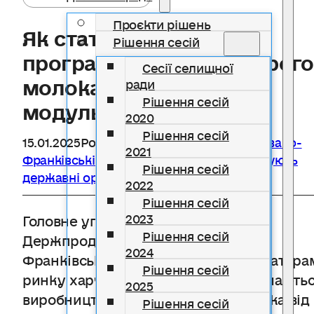
Проєкти рішень
Як стати учасником
Рішення сесій
програми контролю сирого
Сесії селищної
молока «Молочний
ради
Рішення сесій
модуль»
2020
Рішення сесій
15.01.2025
Розділ
Держспоживслужби в Івано-
2021
Франківській області інформує
,
Інформують
Рішення сесій
державні органи
2022
Рішення сесій
2023
Головне управління
Рішення сесій
Держпродспоживслужби в Івано-
2024
Франківській області нагадує оператора
Рішення сесій
ринку харчових продуктів, які займають
2025
виробництвом або заготівлею молока від
Рішення сесій