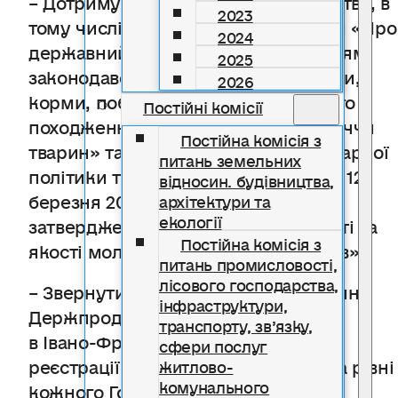
2023
тому числі статті 40 Закону України «Про
2024
державний контроль за дотриманням
2025
законодавства про харчові продукти,
2026
корми, побічні продукти тваринного
Постійні комісії
походження, здоров’я та благополуччя
Постійна комісія з
тварин» та наказу Міністерства аграрної
питань земельних
політики та продовольства України 12
відносин. будівництва,
березня 2019 року № 118 «Про
архітектури та
екології
затвердження Вимог до безпечності та
Постійна комісія з
якості молока і молочних продуктів».
питань промисловості,
лісового господарства,
– Звернутись до Головного управління
інфраструктури,
Держпродспоживслужби
транспорту, зв’язку,
в Івано-Франківській області для
сфери послуг
реєстрації в Молочному Модулі (На рівні
житлово-
комунального
кожного Головного управління