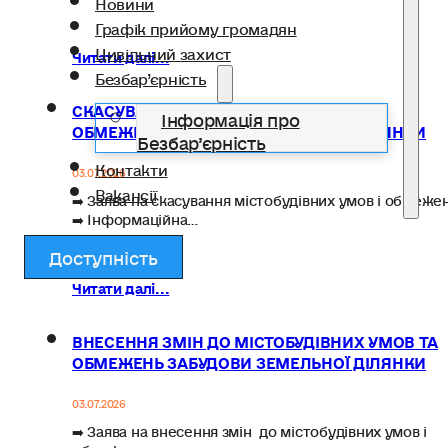
Новини
Графік прийому громадян
Цивільний захист
Читати далі...
Безбар’єрність
СКАСУВАННЯ МІСТОБУДІВНИХ УМОВ ТА
Інформація про
ОБМЕЖЕНЬ ЗАБУДОВИ ЗЕМЕЛЬНОЇ ДІЛЯНКИ
Безбар’єрність
Контакти
03.07.2026
Вакансії
➡️ Заява на скасування містобудівних умов і обмеже
➡️ Інформаційна…
Доступність
Читати далі...
ВНЕСЕННЯ ЗМІН ДО МІСТОБУДІВНИХ УМОВ ТА
ОБМЕЖЕНЬ ЗАБУДОВИ ЗЕМЕЛЬНОЇ ДІЛЯНКИ
03.07.2026
➡️ Заява на внесення змін до містобудівних умов і
обмежень…