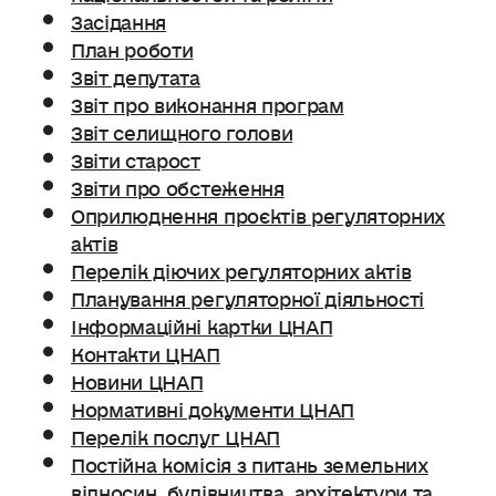
Засідання
План роботи
Звіт депутата
Звіт про виконання програм
Звіт селищного голови
Звіти старост
Звіти про обстеження
Оприлюднення проєктів регуляторних
актів
Перелік діючих регуляторних актів
Планування регуляторної діяльності
Інформаційні картки ЦНАП
Контакти ЦНАП
Новини ЦНАП
Нормативні документи ЦНАП
Перелік послуг ЦНАП
Постійна комісія з питань земельних
відносин. будівництва, архітектури та