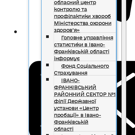
обласний центр
контролю та
профілактики хвороб
Міністерства охорони
здоров’я»
Головне управління
статистики в Івано-
Франківській області
інформує
Фонд Соціального
Страхування
ІВАНО-
ФРАНКІВСЬКИЙ
РАЙОННИЙ СЕКТОР №1
філії Державної
установи «Центр
пробації» в Івано-
Франківській
області