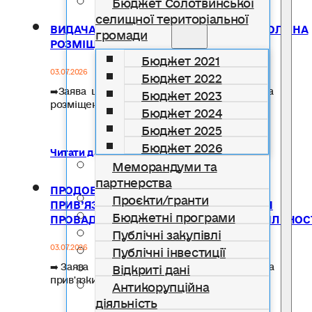
Бюджет Солотвинської
селищної територіальної
ВИДАЧА РІШЕННЯ ПРО НАДАННЯ ДОЗВОЛУ НА
громади
РОЗМІЩЕННЯ ЗОВНІШНЬОЇ РЕКЛАМИ
Бюджет 2021
03.07.2026
Бюджет 2022
➡️Заява щодо надання рішення про дозвіл на
Бюджет 2023
розміщення зовнішньої реклами…
Бюджет 2024
Бюджет 2025
Бюджет 2026
Читати далі...
Меморандуми та
партнерства
ПРОДОВЖЕННЯ СТРОКУ ДІЇ ПАСПОРТА
Проєкти/гранти
ПРИВ’ЯЗКИ ТИМЧАСОВОЇ СПОРУДИ ДЛЯ
Бюджетні програми
ПРОВАДЖЕННЯ ПІДПРИЄМНИЦЬКОЇ ДІЯЛЬНОС
Публічні закупівлі
Публічні інвестиції
03.07.2026
➡️ Заява на продовження строку дії паспорта
Відкриті дані
прив'язки тимчасової споруди…
Антикорупційна
діяльність