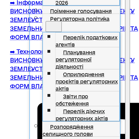
➡️ Інформаційна картка НАДАННЯ
2026
ВИСНОВКУ ПРО ПОГОДЖЕННЯ ПРОЕКТУ
Поіменне голосування
Регуляторна політика
ЗЕМЛЕУСТРОЮ ЩОДО ВІДВЕДЕННЯ
ЗЕМЕЛЬНИХ ДІЛЯНОК УСІХ КАТЕГОРІЙ ТА
ФОРМ ВЛАСНОСТІ
Перелік податкових
агентів
➡️ Технологічка картка НАДАННЯ
Планування
ВИСНОВКУ ПРО ПОГОДЖЕННЯ ПРОЕКТУ
регуляторної
діяльності
ЗЕМЛЕУСТРОЮ ЩОДО ВІДВЕДЕННЯ
Оприлюднення
ЗЕМЕЛЬНИХ ДІЛЯНОК УСІХ КАТЕГОРІЙ ТА
проєктів регуляторних
ФОРМ ВЛАСНОСТІ
актів
Звіти про
обстеження
Перелік діючих
регуляторних актів
Розпорядження
селищного голови