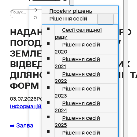
Проєкти рішень
Рішення сесій
НАДАННЯ ВИСНОВКУ ПРО
Сесії селищної
ради
ПОГОДЖЕННЯ ПРОЕКТУ
Рішення сесій
ЗЕМЛЕУСТРОЮ ЩОДО
2020
Рішення сесій
ВІДВЕДЕННЯ ЗЕМЕЛЬНИХ
2021
ДІЛЯНОК УСІХ КАТЕГОРІЙ Т
Рішення сесій
2022
ФОРМ ВЛАСНОСТІ
Рішення сесій
2023
03.07.2026
Розділ
Архітектурні послуги
,
Рішення сесій
Інформаційні картки ЦНАП
,
ЦНАП
2024
Рішення сесій
➡️ Заява
2025
Рішення сесій