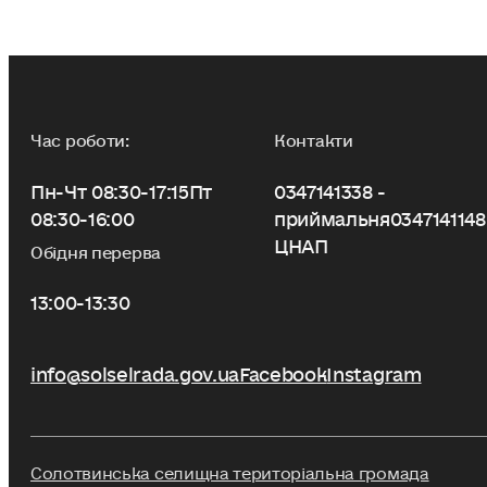
Час роботи:
Контакти
Пн-Чт 08:30-17:15
Пт
0347141338 -
08:30-16:00
приймальня
0347141148
ЦНАП
Обідня перерва
13:00-13:30
info@solselrada.gov.ua
Facebook
Instagram
Солотвинська селищна територіальна громада