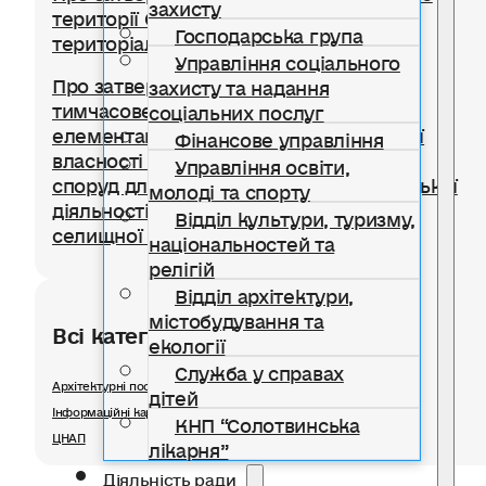
захисту
території Солотвинської селищної
Господарська група
територіальної громади
Управління соціального
Про затвердження Положення про
захисту та надання
тимчасове користування окремими
соціальних послуг
елементами благоустрою комунальної
Фінансове управління
власності для розміщення тимчасових
Управління освіти,
споруд для провадження підприємницької
молоді та спорту
діяльності на території Солотвинської
Відділ культури, туризму,
селищної територіальної громади
національностей та
релігій
Відділ архітектури,
містобудування та
Всі категорії розділу
екології
Служба у справах
Архітектурні послуги
дітей
Інформаційні картки ЦНАП
КНП “Солотвинська
ЦНАП
лікарня”
Діяльність ради