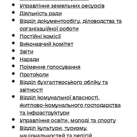
Управління земельних ресурсів
Діяльність ради
Відділ документообігу, діловодства та
організаційної роботи
Постійні комісії
Виконавчий комітет
Звіти
Наради
Поіменне голосування
Протоколи
Відділ бухгалтерського обліку та
звітності
Відділ комунальної власності,
житлово-комунального господарства
та інфраструктури
Управління освіти, молоді та спорту
Відділ культури, туризму,
національностей та релігій