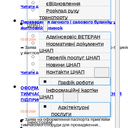
єВідновлення
Читати далі...
Розклад руху
транспорту
Переведення дачного і садового будинку у
ЦНАП
житловий будинок
Адмінсервіс ВЕТЕРАН
03.07.2026
Нормативні документи
➡️ Заява про переведення дачного і садового будин
ЦНАП
у житловий…
Перелік послуг ЦНАП
Новини ЦНАП
Контакти ЦНАП
Читати далі...
Графік роботи
ОФОРМЛЕННЯ ПАСПОРТА ПРИВ’ЯЗКИ
Інформаційні картки
ТИМЧАСОВОЇ СПОРУДИ ДЛЯ ПРОВАДЖЕННЯ
ЦНАП
ПІДПРИЄМНИЦЬКОЇ ДІЯЛЬНОСТІ
Архітектурні
03.07.2026
послуги
➡️ Заява на оформлення паспорта прив'язки
Інвесторам
тимчасової споруди для провадження…