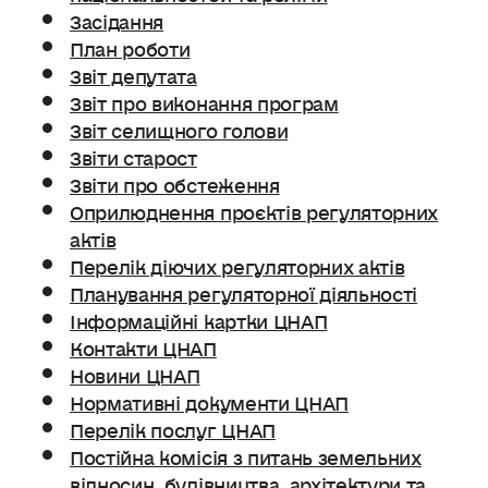
Засідання
План роботи
Звіт депутата
Звіт про виконання програм
Звіт селищного голови
Звіти старост
Звіти про обстеження
Оприлюднення проєктів регуляторних
актів
Перелік діючих регуляторних актів
Планування регуляторної діяльності
Інформаційні картки ЦНАП
Контакти ЦНАП
Новини ЦНАП
Нормативні документи ЦНАП
Перелік послуг ЦНАП
Постійна комісія з питань земельних
відносин. будівництва, архітектури та