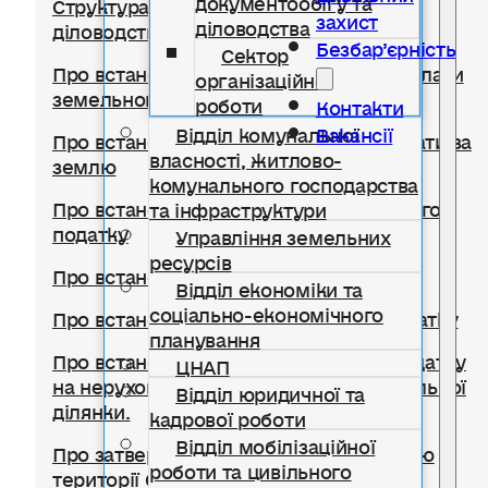
Структура відділу документообігу,
захист
діловодства
діловодства та організаційної роботи
Безбар’єрність
Сектор
Про встановлення ставок та пільг із сплати
організаційної
земельного податку
роботи
Контакти
Відділ комунальної
Вакансії
Про встановлення ставок орендної плати за
власності, житлово-
землю
комунального господарства
Про встановлення ставки транспортного
та інфраструктури
податку
Управління земельних
ресурсів
Про встановлення туристичного збору
Відділ економіки та
соціально-економічного
Про встановлення ставок єдиного податку
планування
Про встановлення ставок із сплати податку
ЦНАП
на нерухоме майно, відмінне від земельної
Відділ юридичної та
ділянки.
кадрової роботи
Відділ мобілізаційної
Про затвердження Правил благоустрою
роботи та цивільного
території Солотвинської селищної