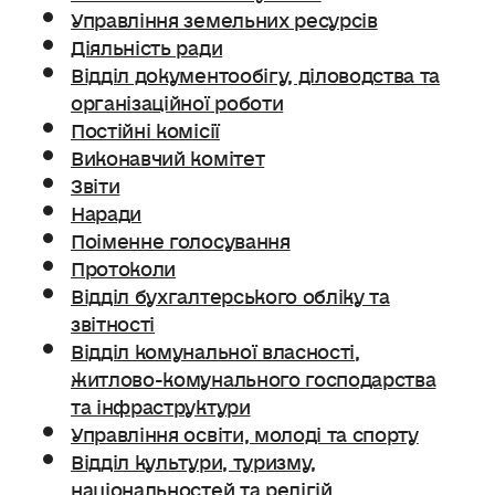
Управління земельних ресурсів
Діяльність ради
Відділ документообігу, діловодства та
організаційної роботи
Постійні комісії
Виконавчий комітет
Звіти
Наради
Поіменне голосування
Протоколи
Відділ бухгалтерського обліку та
звітності
Відділ комунальної власності,
житлово-комунального господарства
та інфраструктури
Управління освіти, молоді та спорту
Відділ культури, туризму,
національностей та релігій