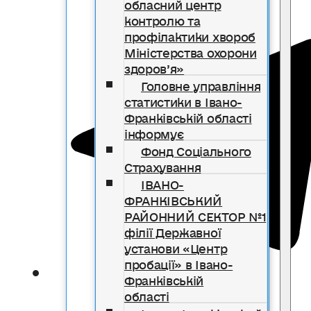
обласний центр
контролю та
профілактики хвороб
Міністерства охорони
здоров’я»
Головне управління
статистики в Івано-
Франківській області
інформує
Фонд Соціального
Страхування
ІВАНО-
ФРАНКІВСЬКИЙ
РАЙОННИЙ СЕКТОР №1
філії Державної
установи «Центр
пробації» в Івано-
Франківській
області