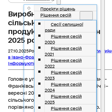
Проєкти рішень
Виробництво
Рішення сесій
сільськогосподарської
Сесії селищної
продукції у січні–вересні
ради
Рішення сесій
2025 року
2020
Рішення сесій
27.10.2025
Розділ
Головне управління статистик
2021
в Івано-Франківській області інформує
,
Рішення сесій
Інформують державні органи
2022
Рішення сесій
2023
Головне управління статистики в Івано-
Рішення сесій
Франківській області інформує. У січні–
2024
вересні 2025р. індекс
Рішення сесій
сільськогосподарської продукції
2025
порівняно з січнем–вереснем 2024р.
Рішення сесій