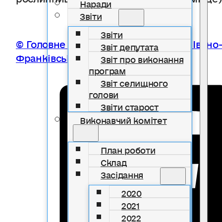
Наради
Звіти
Звіти
© Головне управління статистики в Івано
Звіт депутата
Франківській області, 2025
Звіт про виконання
програм
Звіт селищного
голови
Звіти старост
Виконавчий комітет
План роботи
Склад
Засідання
2020
2021
2022