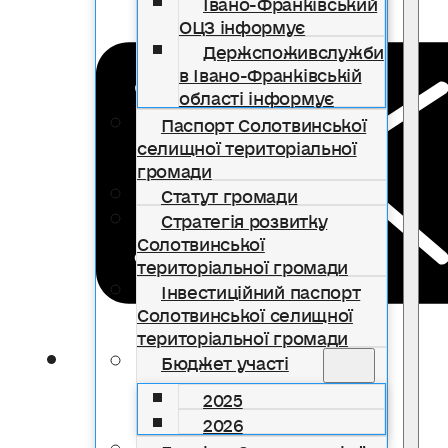
Івано-Франківський
ОЦЗ інформує
Держспоживслужби
в Івано-Франківській
області інформує
Паспорт Солотвинської
селищної територіальної
громади
Статут громади
Стратегія розвитку
Солотвинської
територіальної громади
Інвестиційний паспорт
Солотвинської селищної
територіальної громади
Бюджет участі
2025
2026