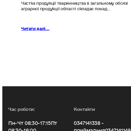
Частка продукції тваринництва в загальному обсязі
аграрної продукції області складає понад…
Читати далі...
Час роботи:
Контакти
Пн-Чт 08:30-17:15
Пт
0347141338 -
08:30-16:00
приймальня
0347141148