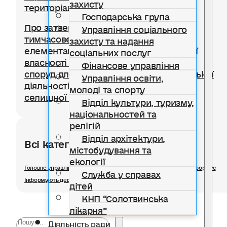
захисту
територіальної громади
Господарська група
Про затвердження Положення про
Управління соціального
тимчасове користування окремими
захисту та надання
елементами благоустрою комунальної
соціальних послуг
власності для розміщення тимчасових
Фінансове управління
споруд для провадження підприємницької
Управління освіти,
діяльності на території Солотвинської
молоді та спорту
селищної територіальної громади
Відділ культури, туризму,
національностей та
релігій
Відділ архітектури,
Всі категорії розділу
містобудування та
екології
Головне управління статистики в Івано-Франківській області інформує
Служба у справах
Інформують державні органи
дітей
КНП “Солотвинська
лікарня”
Діяльність ради