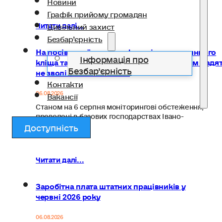
Новини
Графік прийому громадян
Читати далі...
Цивільний захист
Безбар’єрність
На посівах сої зростає активність павутинного
Інформація про
кліща та поширюються хвороби: аграріям радя
Безбар’єрність
не зволікати із захистом
Контакти
06.08.2026
Вакансії
Станом на 6 серпня моніторингові обстеження,
проведені в базових господарствах Івано-
Франківської…
Доступність
Читати далі...
Заробітна плата штатних працівників у
червні 2026 року
06.08.2026