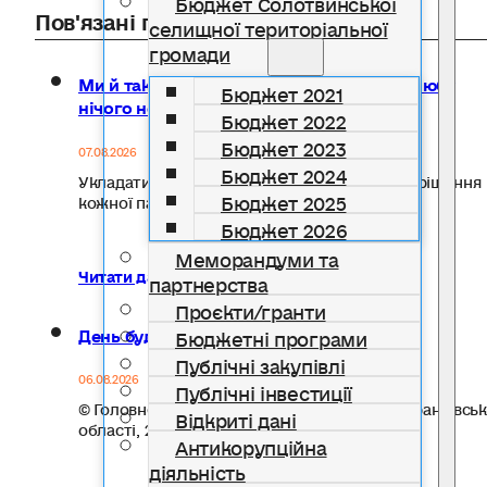
Бюджет Солотвинської
Пов'язані публікації
селищної територіальної
громади
Ми й так сім’я: чи справді реєстрація шлюбу
Бюджет 2021
нічого не змінює
Бюджет 2022
Бюджет 2023
07.08.2026
Бюджет 2024
Укладати чи не укладати шлюб — особисте рішення
Бюджет 2025
кожної пари.…
Бюджет 2026
Меморандуми та
Читати далі...
партнерства
Проєкти/гранти
День будівельника
Бюджетні програми
Публічні закупівлі
06.08.2026
Публічні інвестиції
© Головне управління статистики в Івано-Франківськ
Відкриті дані
області, 2026
Антикорупційна
діяльність