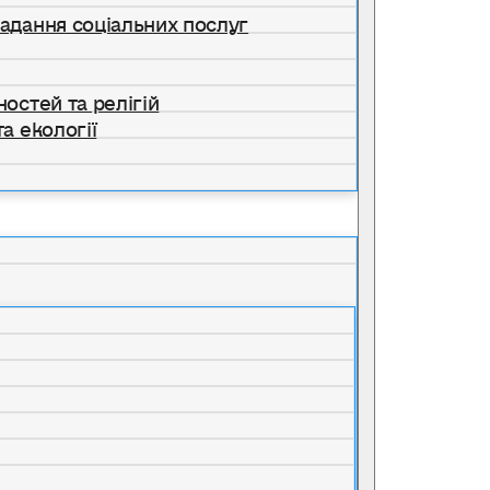
надання соціальних послуг
ностей та релігій
а екології