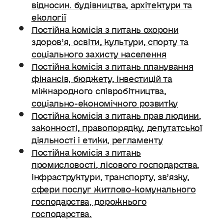
відносин. будівництва, архітектури та
екології
Постійна комісія з питань охорони
здоров’я, освіти, культури, спорту та
соціального захисту населення
Постійна комісія з питань планування
фінансів, бюджету, інвестицій та
міжнародного співробітництва,
соціально-економічного розвитку
Постійна комісія з питань прав людини,
законності, правопорядку, депутатської
діяльності і етики, регламенту
Постійна комісія з питань
промисловості, лісового господарства,
інфраструктури, транспорту, зв’язку,
сфери послуг житлово-комунального
господарства, дорожнього
господарства.