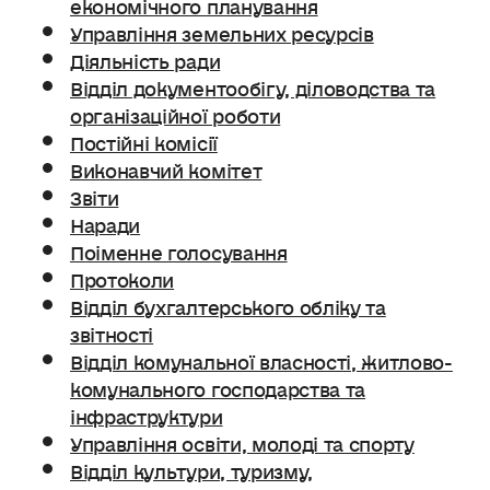
економічного планування
Управління земельних ресурсів
Діяльність ради
Відділ документообігу, діловодства та
організаційної роботи
Постійні комісії
Виконавчий комітет
Звіти
Наради
Поіменне голосування
Протоколи
Відділ бухгалтерського обліку та
звітності
Відділ комунальної власності, житлово-
комунального господарства та
інфраструктури
Управління освіти, молоді та спорту
Відділ культури, туризму,