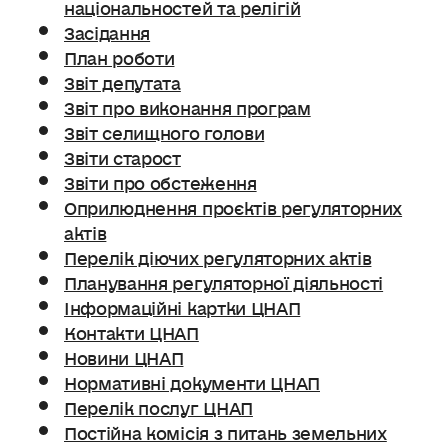
національностей та релігій
Засідання
План роботи
Звіт депутата
Звіт про виконання програм
Звіт селищного голови
Звіти старост
Звіти про обстеження
Оприлюднення проєктів регуляторних
актів
Перелік діючих регуляторних актів
Планування регуляторної діяльності
Інформаційні картки ЦНАП
Контакти ЦНАП
Новини ЦНАП
Нормативні документи ЦНАП
Перелік послуг ЦНАП
Постійна комісія з питань земельних