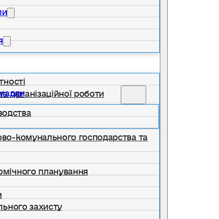
ли
я
тності
омадян
та організаційної роботи
водства
лово-комунального господарства та
номічного планування
и
ільного захисту