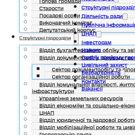
Структурні підрозді
Старости
Посадові особи
Діяльність ради
Виконавчий комітет
Публічна інформаці
Депутатський корпус
ЦНАП
Структурні підрозділи
Інвесторам
Новини
Відділ бухгалтерського обліку та зві
Графік прийому гр
Відділ документообігу, діловодства 
Цивільний захист
Сектор документообігу та діло
Безбар’єрність
Сектор організаційної роботи
Контакти
Відділ комунальної власності, жит
Вакансії
інфраструктури
Управління земельних ресурсів
Відділ економіки та соціально-еко
ЦНАП
Відділ юридичної та кадрової робот
Відділ мобілізаційної роботи та цив
Господарська група