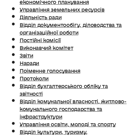
економічного планування
Управління земельних ресурсів
Діяльність ради
Відділ документообігу, діловодства та
організаційної роботи
Постійні комісії
Виконавчий комітет
Звіти
Наради
Поіменне голосування
Протоколи
Відділ бухгалтерського обліку та
звітності
Відділ комунальної власності, житлово-
комунального господарства та
інфраструктури
Управління освіти, молоді та спорту
Відділ культури, туризму,