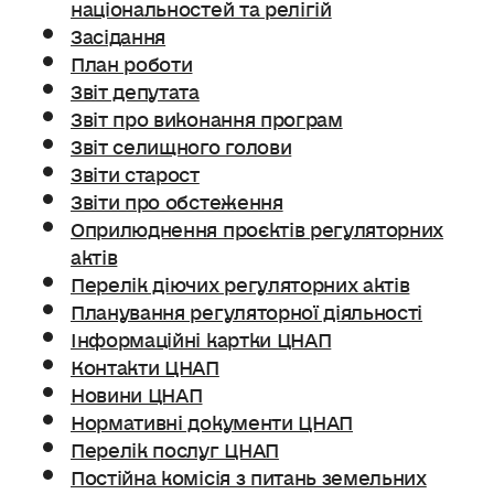
національностей та релігій
Засідання
План роботи
Звіт депутата
Звіт про виконання програм
Звіт селищного голови
Звіти старост
Звіти про обстеження
Оприлюднення проєктів регуляторних
актів
Перелік діючих регуляторних актів
Планування регуляторної діяльності
Інформаційні картки ЦНАП
Контакти ЦНАП
Новини ЦНАП
Нормативні документи ЦНАП
Перелік послуг ЦНАП
Постійна комісія з питань земельних