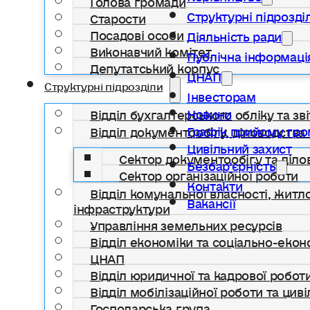
Структурні підрозді
Старости
Посадові особи
Діяльність ради
Виконавчий комітет
Публічна інформаці
Депутатський корпус
ЦНАП
Структурні підрозділи
Інвесторам
Новини
Відділ бухгалтерського обліку та зві
Графік прийому гр
Відділ документообігу, діловодства 
Цивільний захист
Сектор документообігу та діло
Безбар’єрність
Сектор організаційної роботи
Контакти
Відділ комунальної власності, жит
Вакансії
інфраструктури
Управління земельних ресурсів
Відділ економіки та соціально-еко
ЦНАП
Відділ юридичної та кадрової робот
Відділ мобілізаційної роботи та цив
Господарська група