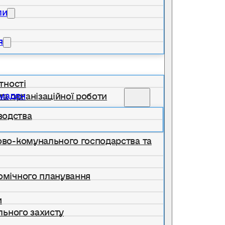
ли
я
тності
омадян
та організаційної роботи
водства
лово-комунального господарства та
номічного планування
и
ільного захисту