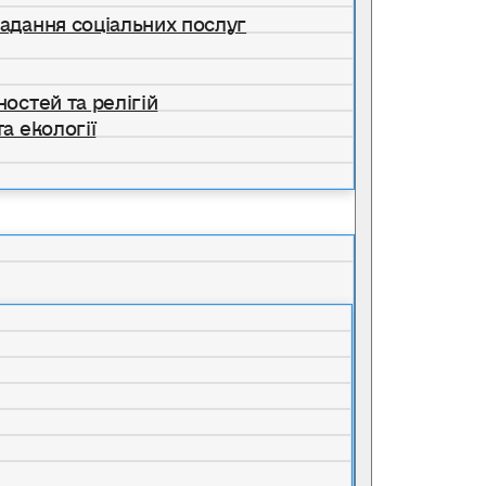
надання соціальних послуг
ностей та релігій
а екології