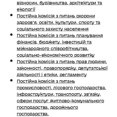
відносин. будівництва, архітектури та
екології
Постійна комісія з питань охорони
здоров’я, освіти, культури, спорту та
соціального захисту населення
Постійна комісія з питань планування
фінансів, бюджету, інвестицій та
міжнародного співробітництва,
соціально-економічного розвитку
Постійна комісія з питань прав людини,
законності, правопорядку, депутатської
діяльності і етики, регламенту
Постійна комісія з питань
промисловості, лісового господарства,
інфраструктури, транспорту, зв’язку,
сфери послуг житлово-комунального
господарства, дорожнього
господарства.