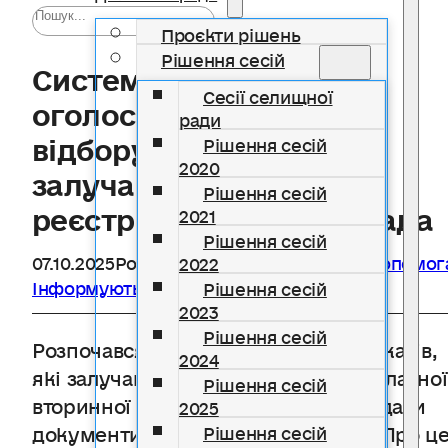
Проєкти рішень
Рішення сесій
Система надання БПД
Сесії селищної
оголосила конкурс з
ради
відбору адвокатів, які
Рішення сесій
2020
залучаються до БВПД:
Рішення сесій
реєстрація до 5 листопада
2021
Рішення сесій
07.10.2025
Розділ
Безоплатна правнича допомог
2022
Інформують державні органи
Рішення сесій
2023
Рішення сесій
Розпочався конкурс з відбору адвокатів,
2024
які залучаються для надання безоплатної
Рішення сесій
вторинної правничої допомоги. Подати
2025
документи можна до 5 листопада. Про ц
Рішення сесій