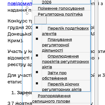
2026
повідомили
в Координаційному центрі з
Поіменне голосування
надання правничої допомоги.
Регуляторна політика
Конкурс триватиме з 6 жовтня по 8
грудня 2025 року по всій Україні (крім
Перелік податкових
Донецької, Луганської областей та АР
агентів
Планування
Крим).
регуляторної
діяльності
Участь у конкурсі можуть брати адвокати
Оприлюднення
відомості про яких внесені до Єдиного
проєктів регуляторних
реєстру адвокатів України.
актів
Звіти про
Для участі в конкурсі необхідно пройти 3
обстеження
етапи:
Перелік діючих
регуляторних актів
Зареєструватися
Розпорядження
селищного голови
З 7 жовтня по 5 листопада 2025 року