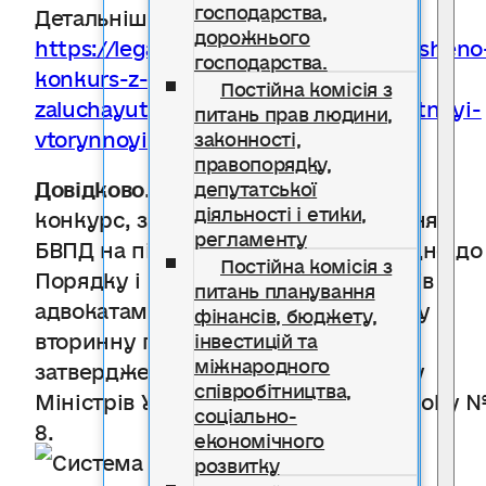
господарства,
Детальніше про умови:
дорожнього
https://legalaid.gov.ua/novyny/ogolosheno
господарства.
konkurs-z-vidboru-advokativ-yaki-
Постійна комісія з
zaluchayutsya-do-nadannya-bezoplatnoyi-
питань прав людини,
vtorynnoyi-pravnychoyi-dopomogy/
законності,
правопорядку,
Довідково.
Адвокати, які пройдуть
депутатської
діяльності і етики,
конкурс, залучатимуться до надання
регламенту
БВПД на підставі договору, відповідно до
Постійна комісія з
Порядку і умов укладення договорів з
питань планування
адвокатами, які надають безоплатну
фінансів, бюджету,
вторинну правничу допомогу,
інвестицій та
міжнародного
затверджених постановою Кабінету
співробітництва,
Міністрів України від 11 січня 2012 року 
соціально-
8.
економічного
розвитку