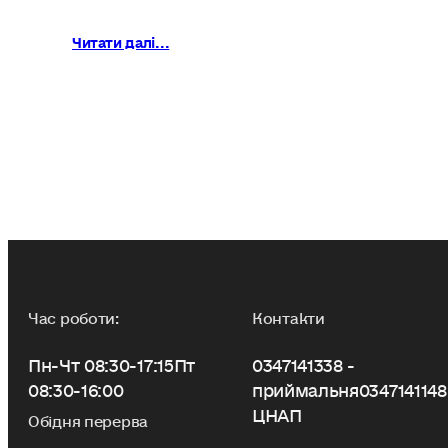
Читати далі...
Час роботи:
Контакти
Пн-Чт 08:30-17:15
Пт
0347141338 -
08:30-16:00
приймальня
0347141148
ЦНАП
Обідня перерва