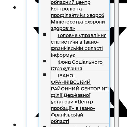
обласний центр
контролю та
профілактики хвороб
Міністерства охорони
здоров’я»
Головне управління
статистики в Івано-
Франківській області
інформує
Фонд Соціального
Страхування
ІВАНО-
ФРАНКІВСЬКИЙ
РАЙОННИЙ СЕКТОР №1
філії Державної
установи «Центр
пробації» в Івано-
Франківській
області