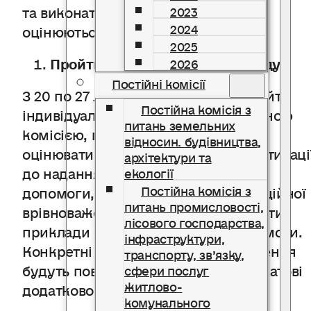
та виконати тестові завдання, що
2023
2024
оцінюються автоматично.
2025
Пройти індивідуальну співбесіду
2026
Постійні комісії
З 20 по 27 листопада 2025 року пройти
Постійна комісія з
індивідуальні співбесіди з конкурсною
питань земельних
комісією, під час якої адвокати
відносин. будівництва,
оцінюватимуться за критеріями мотиваці
архітектури та
до надання безоплатної правничої
екології
Постійна комісія з
допомоги, комунікабельності, емоційної
питань промисловості,
врівноваженості, вміння представити
лісового господарства,
приклади надання правничої допомоги.
інфраструктури,
Конкретні дата, час і місце проведення
транспорту, зв’язку,
будуть повідомлені кожному адвокатові
сфери послуг
житлово-
додатково.
комунального