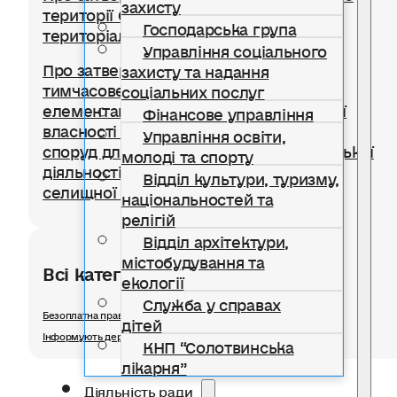
захисту
території Солотвинської селищної
Господарська група
територіальної громади
Управління соціального
Про затвердження Положення про
захисту та надання
тимчасове користування окремими
соціальних послуг
елементами благоустрою комунальної
Фінансове управління
власності для розміщення тимчасових
Управління освіти,
споруд для провадження підприємницької
молоді та спорту
діяльності на території Солотвинської
Відділ культури, туризму,
селищної територіальної громади
національностей та
релігій
Відділ архітектури,
містобудування та
Всі категорії розділу
екології
Служба у справах
Безоплатна правнича допомога
дітей
Інформують державні органи
КНП “Солотвинська
лікарня”
Діяльність ради