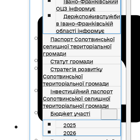
Івано-Франківський
ОЦЗ інформує
Держспоживслужби
в Івано-Франківській
області інформує
Паспорт Солотвинської
селищної територіальної
громади
Статут громади
Стратегія розвитку
Солотвинської
територіальної громади
Інвестиційний паспорт
Солотвинської селищної
територіальної громади
Бюджет участі
2025
2026