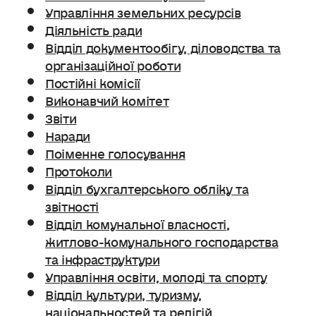
Управління земельних ресурсів
Діяльність ради
Відділ документообігу, діловодства та
організаційної роботи
Постійні комісії
Виконавчий комітет
Звіти
Наради
Поіменне голосування
Протоколи
Відділ бухгалтерського обліку та
звітності
Відділ комунальної власності,
житлово-комунального господарства
та інфраструктури
Управління освіти, молоді та спорту
Відділ культури, туризму,
національностей та релігій