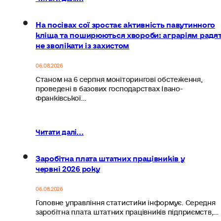
На посівах сої зростає активність павутинного
кліща та поширюються хвороби: аграріям радя
не зволікати із захистом
06.08.2026
Станом на 6 серпня моніторингові обстеження,
проведені в базових господарствах Івано-
Франківської…
Читати далі...
Заробітна плата штатних працівників у
червні 2026 року
06.08.2026
Головне управління статистики інформує. Середня
заробітна плата штатних працівників підприємств,…