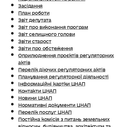
Засідання
План роботи
Звіт депутата
Звіт про виконання програм
Звіт селищного голови
Звіти старост
Звіти про обстеження
Оприлюднення проєктів регуляторних
актів
Перелік діючих регуляторних актів
Планування регуляторної діяльності
Інформаційні картки ЦНАП
Контакти ЦНАП
Новини ЦНАП
Нормативні документи ЦНАП
Перелік послуг ЦНАП
Постійна комісія з питань земельних
відносин. будівництва, архітектури та