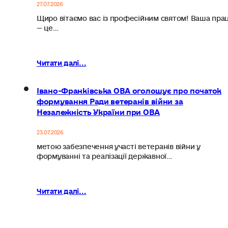
27.07.2026
Щиро вітаємо вас із професійним святом! Ваша пра
— це…
Читати далі...
Івано-Франківська ОВА оголошує про початок
формування Ради ветеранів війни за
Незалежність України при ОВА
23.07.2026
метою забезпечення участі ветеранів війни у
формуванні та реалізації державної…
Читати далі...