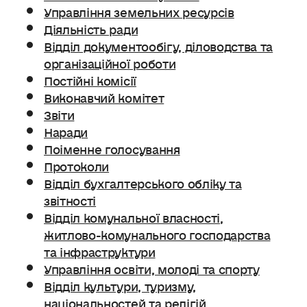
Управління земельних ресурсів
Діяльність ради
Відділ документообігу, діловодства та
організаційної роботи
Постійні комісії
Виконавчий комітет
Звіти
Наради
Поіменне голосування
Протоколи
Відділ бухгалтерського обліку та
звітності
Відділ комунальної власності,
житлово-комунального господарства
та інфраструктури
Управління освіти, молоді та спорту
Відділ культури, туризму,
національностей та релігій