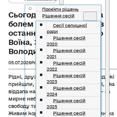
Проєкти рішень
Сьогодні село Яблунька з
Рішення сесій
болем у серці провело в
Сесії селищної
останню путь мужнього
ради
Рішення сесій
Воїна, Захисника —
2020
Володимира Винника
Рішення сесій
2021
05.07.2026
Розділ
Новини
Рішення сесій
2022
Рішення сесій
Рідні, друзі, побратими та всі небайдужі
2023
прийшли, щоб віддати шану людині, яка
Рішення сесій
віддала найдорожче — своє життя — за
2024
мирне небо над Україною, за нашу
Рішення сесій
свободу та майбутнє.
2025
Живим коридором шани, зі сльозами на
Рішення сесій