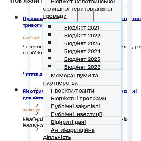
Бюджет Солотвинської
селищної територіальної
громади
Правила безпеки на залізниці під час повітряної
тривоги: що важливо знати кожному
Бюджет 2021
Бюджет 2022
10.08.2026
Бюджет 2023
Через постійні загрози ракетних та авіаційних ударі
Бюджет 2024
по об’єктах залізничної…
Бюджет 2025
Бюджет 2026
Читати далі...
Меморандуми та
партнерства
Проєкти/гранти
Як отримати компенсацію за товари, придбані
для ветеранського бізнесу
Бюджетні програми
Публічні закупівлі
06.08.2026
Публічні інвестиції
Український ветеранський фонд Мінветеранів
Відкриті дані
компенсує до 20 тисяч гривень на…
Антикорупційна
діяльність