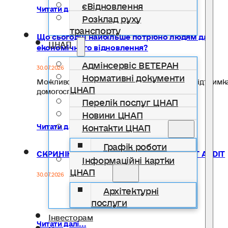
єВідновлення
Читати далі...
Розклад руху
транспорту
Що сьогодні найбільше потрібно людям для
ЦНАП
економічного відновлення?
Адмінсервіс ВЕТЕРАН
30.07.2026
Нормативні документи
Можливості для розвитку власної справи? Підтримк
ЦНАП
домогосподарств? Нові джерела доходу?…
Перелік послуг ЦНАП
Новини ЦНАП
Контакти ЦНАП
Читати далі...
Графік роботи
СКРИНІНГ ВЖИВАННЯ АЛКОГОЛЮ: ТЕСТ AUDIT
Інформаційні картки
ЦНАП
30.07.2026
Архітектурні
послуги
Інвесторам
Читати далі...