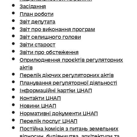
Засідання
План роботи
Звіт депутата
Звіт про виконання програм
Звіт селищного голови
Звіти старост
Звіти про обстеження
Оприлюднення проєктів регуляторних
актів
Перелік діючих регуляторних актів
Планування регуляторної діяльності
Інформаційні картки ЦНАП
Контакти ЦНАП
Новини ЦНАП
Нормативні документи ЦНАП
Перелік послуг ЦНАП
Постійна комісія з питань земельних
відносин. будівництва, архітектури та