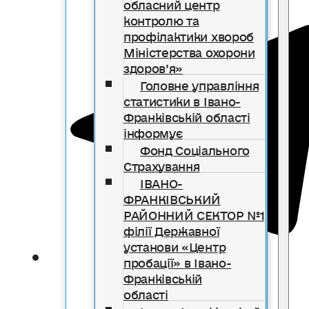
обласний центр
контролю та
профілактики хвороб
Міністерства охорони
здоров’я»
Головне управління
статистики в Івано-
Франківській області
інформує
Фонд Соціального
Страхування
ІВАНО-
ФРАНКІВСЬКИЙ
РАЙОННИЙ СЕКТОР №1
філії Державної
установи «Центр
пробації» в Івано-
Франківській
області