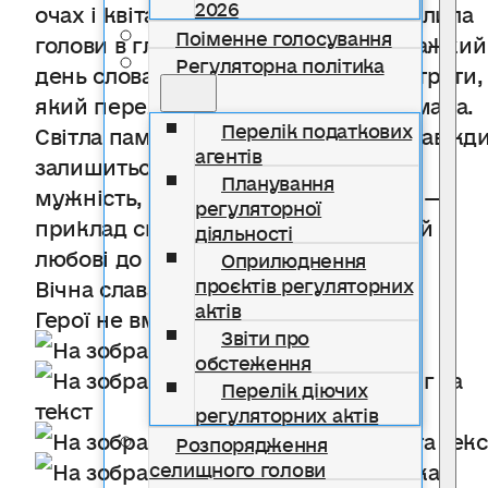
2026
очах і квітами в руках, громада схилила
Поіменне голосування
голови в глибокій скорботі. У цей важкий
Регуляторна політика
день слова безсилі передати біль втрати,
який переживає родина та вся громада.
Перелік податкових
Світла пам’ять про Володимира назавжд
агентів
залишиться в наших серцях. Його
Планування
мужність, відвага та самопожертва —
регуляторної
приклад справжнього патріотизму й
діяльності
любові до Батьківщини.
Оприлюднення
проєктів регуляторних
Вічна слава Герою.
актів
Герої не вмирають.
Звіти про
обстеження
Перелік діючих
регуляторних актів
Розпорядження
селищного голови