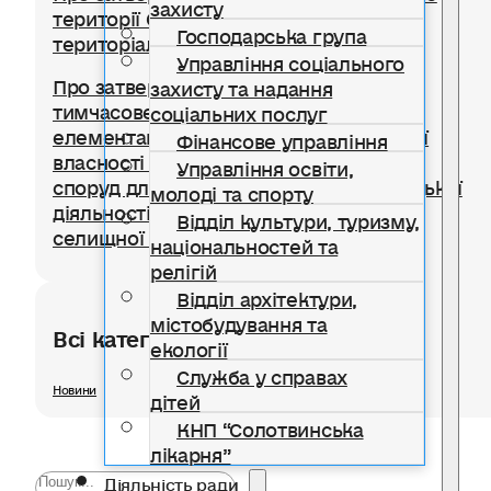
захисту
території Солотвинської селищної
Господарська група
територіальної громади
Управління соціального
Про затвердження Положення про
захисту та надання
тимчасове користування окремими
соціальних послуг
елементами благоустрою комунальної
Фінансове управління
власності для розміщення тимчасових
Управління освіти,
споруд для провадження підприємницької
молоді та спорту
діяльності на території Солотвинської
Відділ культури, туризму,
селищної територіальної громади
національностей та
релігій
Відділ архітектури,
містобудування та
Всі категорії розділу
екології
Служба у справах
Новини
дітей
КНП “Солотвинська
лікарня”
Діяльність ради