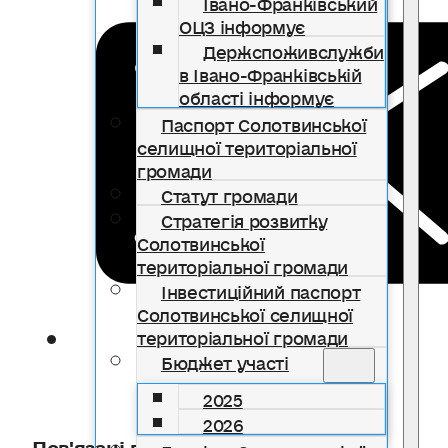
Івано-Франківський
ОЦЗ інформує
Держспоживслужби
в Івано-Франківській
області інформує
Паспорт Солотвинської
селищної територіальної
громади
Статут громади
Стратегія розвитку
Солотвинської
територіальної громади
Інвестиційний паспорт
Солотвинської селищної
територіальної громади
Бюджет участі
2025
2026
Пов'язані публікації