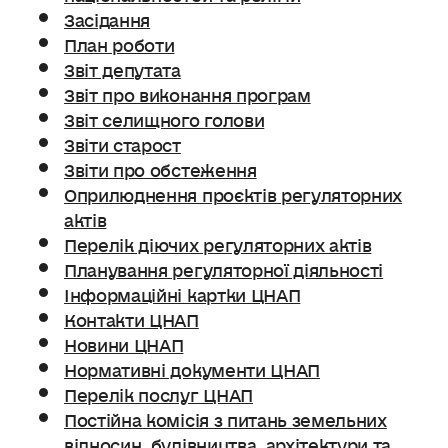
Засідання
План роботи
Звіт депутата
Звіт про виконання програм
Звіт селищного голови
Звіти старост
Звіти про обстеження
Оприлюднення проєктів регуляторних
актів
Перелік діючих регуляторних актів
Планування регуляторної діяльності
Інформаційні картки ЦНАП
Контакти ЦНАП
Новини ЦНАП
Нормативні документи ЦНАП
Перелік послуг ЦНАП
Постійна комісія з питань земельних
відносин. будівництва, архітектури та