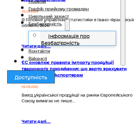
Новини
Графік прийому громадян
06.08.2026
Цивільний захист
© Головне управління статистики в Івано-Франківськ
Безбар’єрність
області, 2026
Інформація про
Безбар’єрність
Читати далі...
Контакти
Вакансії
ЄС оновлює правила імпорту продукції
тваринного походження: що варто врахувати
українським експортерам
Доступність
06.08.2026
Вихід української продукції на ринки Європейського
Союзу вимагає не лише…
Читати далі...