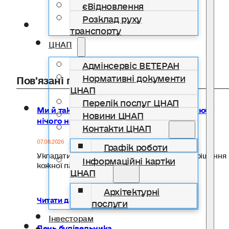
єВідновлення
Розклад руху
транспорту
ЦНАП
Адмінсервіс ВЕТЕРАН
Нормативні документи
Пов'язані публікації
ЦНАП
Перелік послуг ЦНАП
Ми й так сім’я: чи справді реєстрація шлюбу
Новини ЦНАП
нічого не змінює
Контакти ЦНАП
07.08.2026
Графік роботи
Укладати чи не укладати шлюб — особисте рішення
Інформаційні картки
кожної пари.…
ЦНАП
Архітектурні
Читати далі...
послуги
Інвесторам
День будівельника