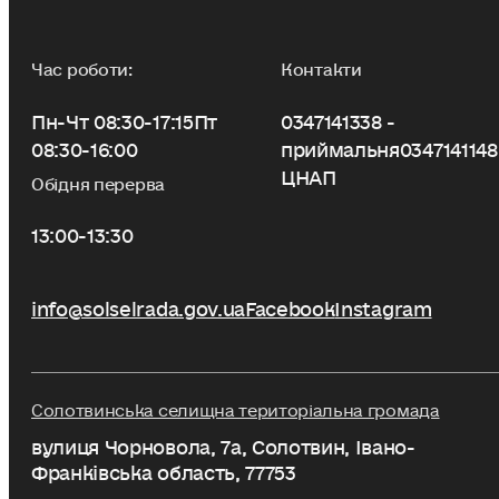
Час роботи:
Контакти
Пн-Чт 08:30-17:15
Пт
0347141338 -
08:30-16:00
приймальня
0347141148
ЦНАП
Обідня перерва
13:00-13:30
info@solselrada.gov.ua
Facebook
Instagram
Солотвинська селищна територіальна громада
вулиця Чорновола, 7a, Солотвин, Івано-
Франківська область, 77753