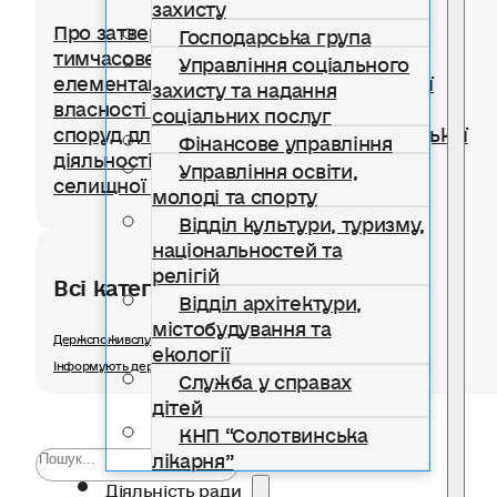
захисту
Про затвердження Положення про
Господарська група
тимчасове користування окремими
Управління соціального
елементами благоустрою комунальної
захисту та надання
власності для розміщення тимчасових
соціальних послуг
споруд для провадження підприємницької
Фінансове управління
діяльності на території Солотвинської
Управління освіти,
селищної територіальної громади
молоді та спорту
Відділ культури, туризму,
національностей та
релігій
Всі категорії розділу
Відділ архітектури,
містобудування та
Держспоживслужби в Івано-Франківській області інформує
екології
Інформують державні органи
Служба у справах
дітей
КНП “Солотвинська
лікарня”
Діяльність ради