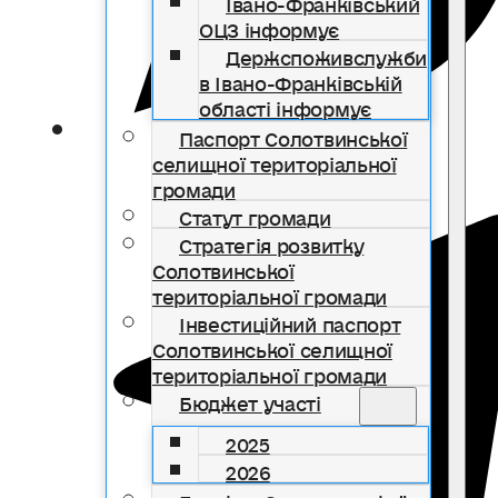
Івано-Франківський
ОЦЗ інформує
Держспоживслужби
в Івано-Франківській
області інформує
Паспорт Солотвинської
селищної територіальної
громади
Статут громади
Стратегія розвитку
Солотвинської
територіальної громади
Інвестиційний паспорт
Солотвинської селищної
територіальної громади
Бюджет участі
2025
2026