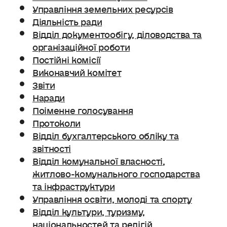
Управління земельних ресурсів
Діяльність ради
Відділ документообігу, діловодства та
організаційної роботи
Постійні комісії
Виконавчий комітет
Звіти
Наради
Поіменне голосування
Протоколи
Відділ бухгалтерського обліку та
звітності
Відділ комунальної власності,
житлово-комунального господарства
та інфраструктури
Управління освіти, молоді та спорту
Відділ культури, туризму,
національностей та релігій