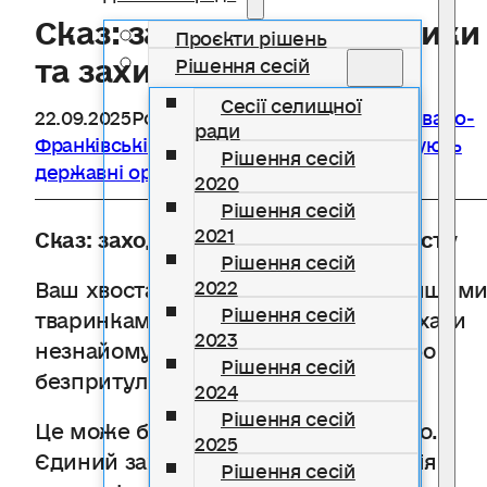
Сказ: заходи профілактики
Проєкти рішень
та захисту
Рішення сесій
Сесії селищної
22.09.2025
Розділ
Держспоживслужби в Івано-
ради
Франківській області інформує
,
Інформують
Рішення сесій
державні органи
2020
Рішення сесій
2021
Сказ: заходи профілактики та захисту
Рішення сесій
Ваш хвостатик любить дружити з іншим
2022
Рішення сесій
тваринками? І завжди біжить понюхати
2023
незнайому тваринку? Домашню або
Рішення сесій
безпритульну?.
2024
Рішення сесій
Це може бути для нього небезпечно.
2025
Єдиний захист – щорічна вакцинація
Рішення сесій
проти сказу.