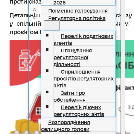
2026
Поіменне голосування
Детальніше про заходи захисту від сказу 
Регуляторна політика
у спільній інфографіці з європейським
проєктом EU4SaferFood
Перелік податкових
агентів
Планування
регуляторної
діяльності
Оприлюднення
проєктів регуляторних
актів
Звіти про
обстеження
Перелік діючих
регуляторних актів
Розпорядження
селищного голови