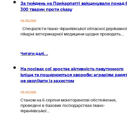
За тиждень на Прикарпатті вакцинували понад 
300 тварин проти сказу
06.08.2026
Спеціалісти Івано-Франківської обласної державної
лікарні ветеринарної медицини щодня проводять…
Читати далі...
На посівах сої зростає активність павутинного
кліща та поширюються хвороби: аграріям радя
не зволікати із захистом
06.08.2026
Станом на 6 серпня моніторингові обстеження,
проведені в базових господарствах Івано-
Франківської…