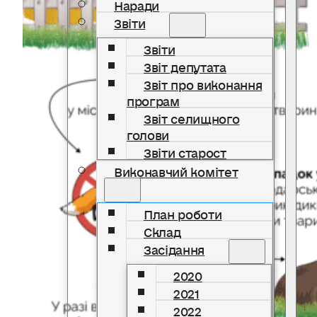
Наради
Звіти
Звіти
Звіт депутата
Звіт про виконання
програм
Звіт селищного
голови
Звіти старост
Виконавчий комітет
План роботи
Склад
Засідання
2020
2021
2022