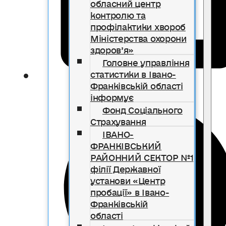
обласний центр
контролю та
профілактики хвороб
Міністерства охорони
здоров’я»
Головне управління
статистики в Івано-
Франківській області
інформує
Фонд Соціального
Страхування
ІВАНО-
ФРАНКІВСЬКИЙ
РАЙОННИЙ СЕКТОР №1
філії Державної
установи «Центр
пробації» в Івано-
Франківській
області