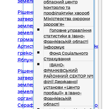
обласний центр
контролю та
Рішення № 2264 Про
профілактики хвороб
затвердження проекту
Міністерства охорони
здоров’я»
землеустрою щодо відведення
Головне управління
земельної ділянки Релігійній
статистики в Івано-
громаді (парафії) Святого
Франківській області
Артистратига Михаїла Української
інформує
греко-католицької церкви села
Фонд Соціального
Страхування
Яблунька
ІВАНО-
Рішення № 2265 Про
ФРАНКІВСЬКИЙ
РАЙОННИЙ СЕКТОР №1
затвердження проекту
філії Державної
землеустрою щодо відведення
установи «Центр
земельної ділянки Релігійній
пробації» в Івано-
організації «Свято-
Франківській
області
Серафимівський монастир Івано-