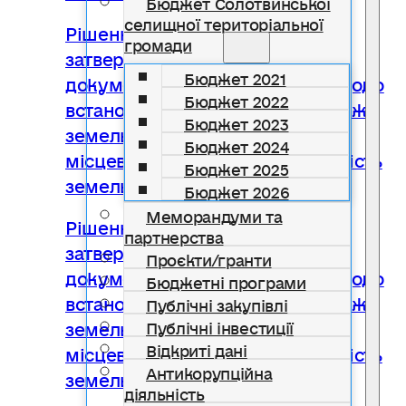
Бюджет Солотвинської
селищної територіальної
Рішення № 2268 Про
громади
затвердження технічної
Бюджет 2021
документації із землеустрою щодо
Бюджет 2022
встановлення (відновлення) меж
Бюджет 2023
земельної ділянки в натурі (на
Бюджет 2024
місцевості) та передачі у власність
Бюджет 2025
земельної ділянки
Бюджет 2026
Меморандуми та
Рішення № 2269 Про
партнерства
затвердження технічної
Проєкти/гранти
документації із землеустрою щодо
Бюджетні програми
встановлення (відновлення) меж
Публічні закупівлі
земельної ділянки в натурі (на
Публічні інвестиції
Відкриті дані
місцевості) та передачі у власність
Антикорупційна
земельної ділянки
діяльність