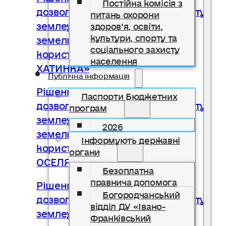
Постійна комісія з
дозволу на виготовлення проекту
питань охорони
землеустрою щодо відведення
здоров’я, освіти,
культури, спорту та
земельної ділянки у постійне
соціального захисту
користування ОСББ «НАША
населення
ХАТИНКА»
Публічна інформація
Рішення № 2262 Про надання
Паспорти Бюджетних
дозволу на виготовлення проекту
програм
землеустрою щодо відведення
2026
земельної ділянки у постійне
Інформують державні
користування ОСББ «СВОЯ
органи
ОСЕЛЯ»
Безоплатна
правнича допомога
Рішення № 2263 Про надання
Богородчанський
дозволу на виготовлення проекту
відділ ДУ «Івано-
землеустрою щодо відведення
Франківський
земельної ділянки в оренду