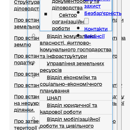
Структура відділу документообігу,
захист
діловодства
діловодства та організаційної роботи
Безбар’єрність
Сектор
Про встановлення ставок та пільг із сплати
організаційної
земельного податку
роботи
Контакти
Відділ комунальної
Вакансії
Про встановлення ставок орендної плати за
власності, житлово-
землю
комунального господарства
Про встановлення ставки транспортного
та інфраструктури
податку
Управління земельних
ресурсів
Про встановлення туристичного збору
Відділ економіки та
соціально-економічного
Про встановлення ставок єдиного податку
планування
Про встановлення ставок із сплати податку
ЦНАП
на нерухоме майно, відмінне від земельної
Відділ юридичної та
ділянки.
кадрової роботи
Відділ мобілізаційної
Про затвердження Правил благоустрою
роботи та цивільного
території Солотвинської селищної