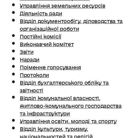
Управління земельних ресурсів
Діяльність ради
Відділ документообігу, діловодства та
організаційної роботи
Постійні комісії
Виконавчий комітет
Звіти
Наради
Поіменне голосування
Протоколи
Відділ бухгалтерського обліку та
звітності
Відділ комунальної власності,
житлово-комунального господарства
та інфраструктури
Управління освіти, молоді та спорту
Відділ культури, туризму,
національностей та релігій