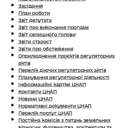
Засідання
План роботи
Звіт депутата
Звіт про виконання програм
Звіт селищного голови
Звіти старост
Звіти про обстеження
Оприлюднення проєктів регуляторних
актів
Перелік діючих регуляторних актів
Планування регуляторної діяльності
Інформаційні картки ЦНАП
Контакти ЦНАП
Новини ЦНАП
Нормативні документи ЦНАП
Перелік послуг ЦНАП
Постійна комісія з питань земельних
відносин. будівництва, архітектури та