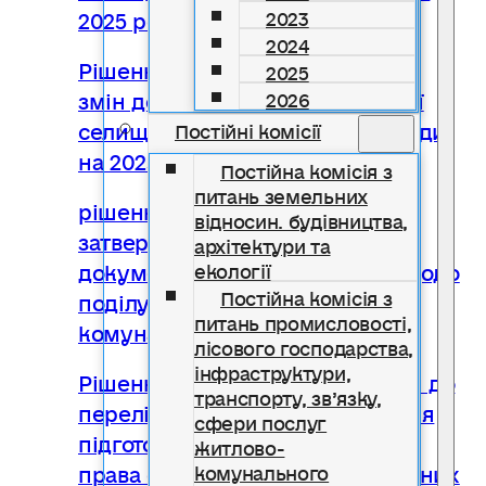
2025 року
2023
2024
Рішення № 2254 Про внесення
2025
змін до бюджету Солотвинської
2026
селищної територіальної громади
Постійні комісії
на 2025 рік
Постійна комісія з
питань земельних
рішення № 2255 Про
відносин. будівництва,
затвердження технічної
архітектури та
документації із землеустрою щодо
екології
Постійна комісія з
поділу земельної ділянки
питань промисловості,
комунальної власності
лісового господарства,
інфраструктури,
Рішення № 2256 Провключення до
транспорту, зв’язку,
переліку земельних ділянок для
сфери послуг
підготовки Лотів для продажу
житлово-
права оренди на них на земельних
комунального