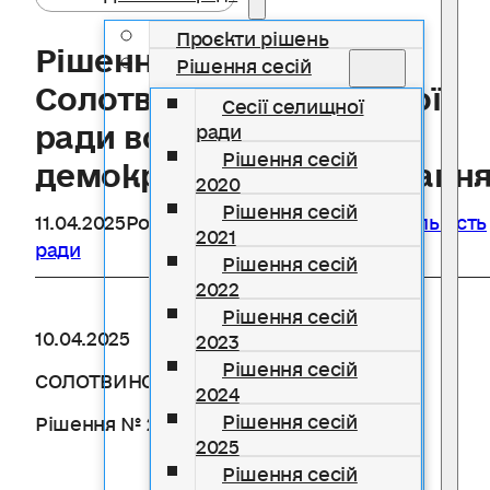
Проєкти рішень
Рішення 41 сесії
Рішення сесій
Солотвинської селищної
Сесії селищної
ради восьмого
ради
Рішення сесій
демократичного скликанн
2020
Рішення сесій
11.04.2025
Розділ
Рішення сесій 2025
,
Діяльність
2021
ради
Рішення сесій
2022
Рішення сесій
10.04.2025
2023
Рішення сесій
СОЛОТВИНСЬКА СЕЛИЩНА РАДА
2024
Рішення сесій
Рішення № 2249-2313
2025
Рішення сесій