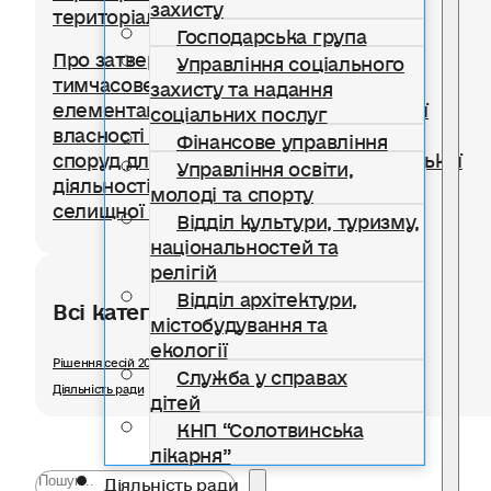
захисту
територіальної громади
Господарська група
Про затвердження Положення про
Управління соціального
тимчасове користування окремими
захисту та надання
елементами благоустрою комунальної
соціальних послуг
власності для розміщення тимчасових
Фінансове управління
споруд для провадження підприємницької
Управління освіти,
діяльності на території Солотвинської
молоді та спорту
селищної територіальної громади
Відділ культури, туризму,
національностей та
релігій
Відділ архітектури,
Всі категорії розділу
містобудування та
екології
Рішення сесій 2025
Служба у справах
Діяльність ради
дітей
КНП “Солотвинська
лікарня”
Діяльність ради