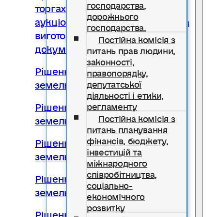
господарства,
торгах у формі електронного
дорожнього
аукціону та надання дозволу на
господарства.
виготовлення відповідної
Постійна комісія з
документації
питань прав людини,
законності,
Рішення № 2257 Про надання
правопорядку,
земельної ділянки в оренду
депутатської
діяльності і етики,
Рішення № 2258 Про надання
регламенту
Постійна комісія з
земельної ділянки в оренду
питань планування
фінансів, бюджету,
Рішення № 2259 Про надання
інвестицій та
земельної ділянки в оренду
міжнародного
співробітництва,
Рішення № 2260 Про надання
соціально-
земельної ділянки в оренду
економічного
розвитку
Рішення № 2261 Про надання