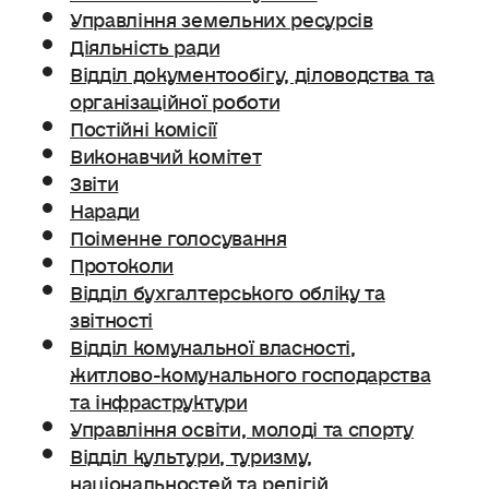
Управління земельних ресурсів
Діяльність ради
Відділ документообігу, діловодства та
організаційної роботи
Постійні комісії
Виконавчий комітет
Звіти
Наради
Поіменне голосування
Протоколи
Відділ бухгалтерського обліку та
звітності
Відділ комунальної власності,
житлово-комунального господарства
та інфраструктури
Управління освіти, молоді та спорту
Відділ культури, туризму,
національностей та релігій