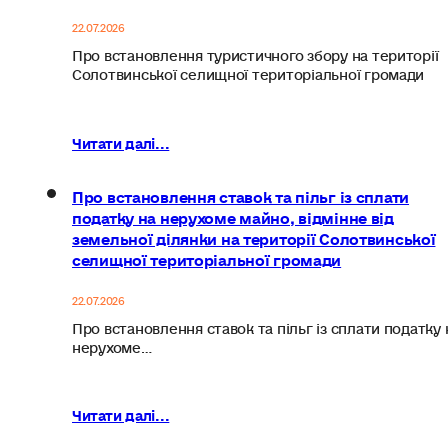
22.07.2026
Про встановлення туристичного збору на території
Солотвинської селищної територіальної громади
Читати далі...
Про встановлення ставок та пільг із сплати
податку на нерухоме майно, відмінне від
земельної ділянки на території Солотвинської
селищної територіальної громади
22.07.2026
Про встановлення ставок та пільг із сплати податку 
нерухоме…
Читати далі...