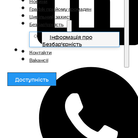
Новини
Графік прийому громадян
Цивільний захист
Безбар’єрність
Інформація про
Безбар’єрність
Контакти
Вакансії
Доступність