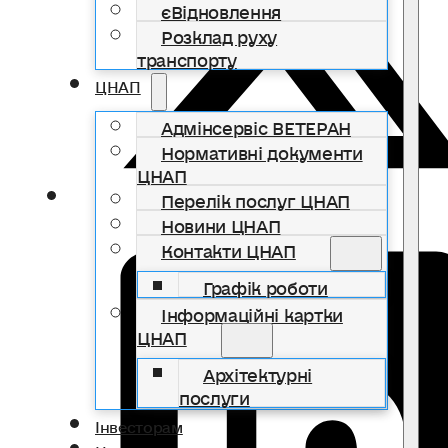
єВідновлення
Розклад руху
транспорту
ЦНАП
Адмінсервіс ВЕТЕРАН
Нормативні документи
ЦНАП
Перелік послуг ЦНАП
Новини ЦНАП
Контакти ЦНАП
Графік роботи
Інформаційні картки
ЦНАП
Архітектурні
послуги
Інвесторам