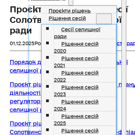
Проєкти рішень 47-ої сесії
Проєкти рішень
Солотвинської селищної
Рішення сесій
ради
Сесії селищної
ради
01.12.2025
Розділ
Проєкти рішень
,
Діяльність ра
Рішення сесій
2020
Рішення сесій
Порядок денний 47 сесії Солотвинської
2021
селищної ради
Рішення сесій
2022
Проєкт рішення Про затвердження план
Рішення сесій
діяльності з підготовки проектів
2023
регуляторних актів Солотвинської
Рішення сесій
2024
селищної ради на 2026 рік
Рішення сесій
Проєкт рішення Про закриття
2025
Рішення сесій
Солотвинської селищної бібліотеки-філіа