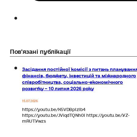
Пов'язані публікації
Засідання постійної комісії з питань плануванн
фінансів, бюджету, інвестицій та міжнародного
співробітництва, соціально-економічного
розвитку – 10 липня 2026 року
15.07.2026
https://youtu.be/K5VDBpIzIb4
https://youtu.be/JViqdTQNh0I https://youtu.be/YZ-
mRUTYwzs