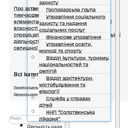
захисту
Про затвердження Положення про
Господарська група
тимчасове користування окремими
Управління соціального
елементами благоустрою комунальної
захисту та надання
власності для розміщення тимчасових
соціальних послуг
споруд для провадження підприємницької
Фінансове управління
діяльності на території Солотвинської
Управління освіти,
селищної територіальної громади
молоді та спорту
Відділ культури, туризму,
національностей та
релігій
Всі категорії розділу
Відділ архітектури,
містобудування та
Проєкти рішень
екології
Діяльність ради
Служба у справах
дітей
КНП “Солотвинська
лікарня”
Діяльність ради