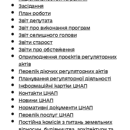
Засідання
План роботи
Звіт депутата
Звіт про виконання програм
Звіт селищного голови
Звіти старост
Звіти про обстеження
Оприлюднення проєктів регуляторних
актів
Перелік діючих регуляторних актів
Планування регуляторної діяльності
Інформаційні картки ЦНАП
Контакти ЦНАП
Новини ЦНАП
Нормативні документи ЦНАП
Перелік послуг ЦНАП
Постійна комісія з питань земельних
відносин. будівництва, архітектури та