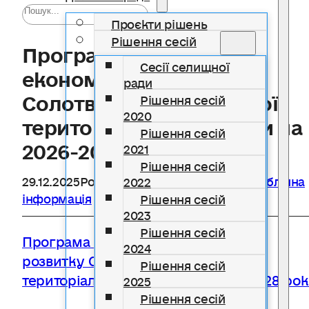
Проєкти рішень
Рішення сесій
Програма соціально-
Сесії селищної
економічного розвитку
ради
Солотвинської селищної
Рішення сесій
2020
територіальної громади на
Рішення сесій
2026-2028 роки
2021
Рішення сесій
29.12.2025
Розділ
Бюджетні програми
,
Публічна
2022
інформація
Рішення сесій
2023
Рішення сесій
Програма соціально-економічного
2024
розвитку Солотвинської селищної
Рішення сесій
територіальної громади на 2026-2028 ро
2025
Рішення сесій