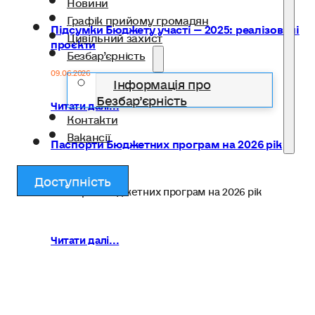
Новини
Графік прийому громадян
Підсумки Бюджету участі — 2025: реалізовані
Цивільний захист
проєкти
Безбар’єрність
09.06.2026
Інформація про
Безбар’єрність
Читати далі...
Контакти
Вакансії
Паспорти Бюджетних програм на 2026 рік
17.05.2026
Доступність
Паспорти Бюджетних програм на 2026 рік
Читати далі...