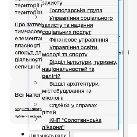
захисту
території Солотвинської селищної
Господарська група
територіальної громади
Управління соціального
Про затвердження Положення про
захисту та надання
тимчасове користування окремими
соціальних послуг
елементами благоустрою комунальної
Фінансове управління
власності для розміщення тимчасових
Управління освіти,
споруд для провадження підприємницької
молоді та спорту
діяльності на території Солотвинської
Відділ культури, туризму,
селищної територіальної громади
національностей та
релігій
Відділ архітектури,
містобудування та
Всі категорії розділу
екології
Служба у справах
Бюджетні програми
дітей
Публічна інформація
КНП “Солотвинська
лікарня”
Діяльність ради