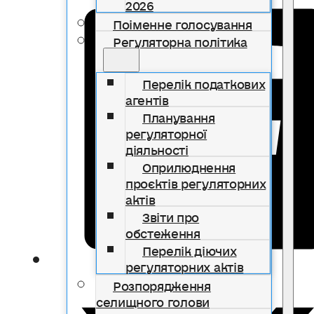
2026
Поіменне голосування
Регуляторна політика
Перелік податкових
агентів
Планування
регуляторної
діяльності
Оприлюднення
проєктів регуляторних
актів
Звіти про
обстеження
Перелік діючих
регуляторних актів
Розпорядження
селищного голови