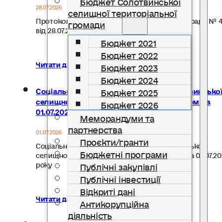
Бюджет Солотвинської
28.07.2026
селищної територіальної
Протокол засідання місцевої інвестиційної ради № 
громади
від 28.07.2026 року…
Бюджет 2021
Бюджет 2022
Читати далі...
Бюджет 2023
Бюджет 2024
Соціально-економічний паспорт Солотвинсько
Бюджет 2025
селищної територіальної громади станом на
Бюджет 2026
01.07.2026 року
Меморандуми та
партнерства
01.07.2026
Проєкти/гранти
Соціально-економічний паспорт Солотвинської
Бюджетні програми
селищної територіальної громади станом на 01.07.20
року
Публічні закупівлі
Публічні інвестиції
Відкриті дані
Читати далі...
Антикорупційна
діяльність