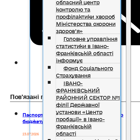
обласний центр
контролю та
профілактики хвороб
Міністерства охорони
здоров’я»
Головне управління
статистики в Івано-
Франківській області
інформує
Фонд Соціального
Страхування
ІВАНО-
ФРАНКІВСЬКИЙ
Пов'язані публікації
РАЙОННИЙ СЕКТОР №1
філії Державної
установи «Центр
Паспорти бюджетних програм місцевого
пробації» в Івано-
бюджету на 2026 рік
Франківській
області
23.07.2026