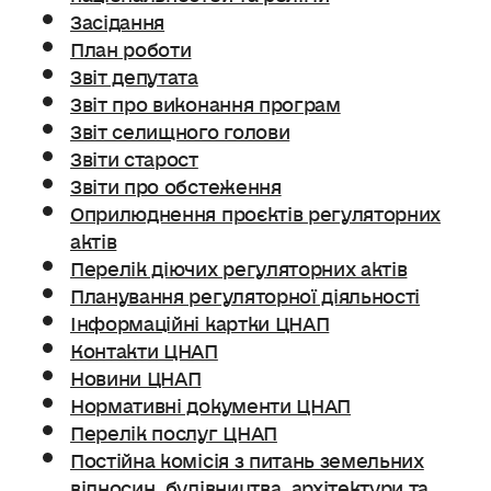
Засідання
План роботи
Звіт депутата
Звіт про виконання програм
Звіт селищного голови
Звіти старост
Звіти про обстеження
Оприлюднення проєктів регуляторних
актів
Перелік діючих регуляторних актів
Планування регуляторної діяльності
Інформаційні картки ЦНАП
Контакти ЦНАП
Новини ЦНАП
Нормативні документи ЦНАП
Перелік послуг ЦНАП
Постійна комісія з питань земельних
відносин. будівництва, архітектури та