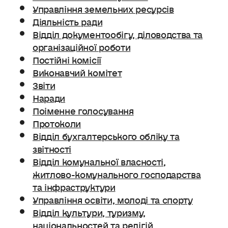
Управління земельних ресурсів
Діяльність ради
Відділ документообігу, діловодства та
організаційної роботи
Постійні комісії
Виконавчий комітет
Звіти
Наради
Поіменне голосування
Протоколи
Відділ бухгалтерського обліку та
звітності
Відділ комунальної власності,
житлово-комунального господарства
та інфраструктури
Управління освіти, молоді та спорту
Відділ культури, туризму,
національностей та релігій