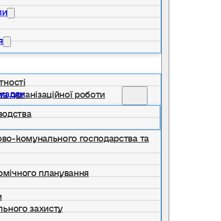
ли
я
тності
омадян
та організаційної роботи
водства
лово-комунального господарства та
номічного планування
и
ільного захисту