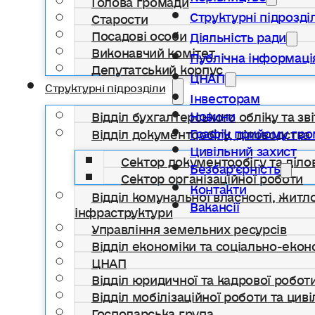
Структурні підрозді
Старости
Посадові особи
Діяльність ради
Виконавчий комітет
Публічна інформаці
Депутатський корпус
ЦНАП
Структурні підрозділи
Інвесторам
Новини
Відділ бухгалтерського обліку та зві
Графік прийому гр
Відділ документообігу, діловодства 
Цивільний захист
Сектор документообігу та діло
Безбар’єрність
Сектор організаційної роботи
Контакти
Відділ комунальної власності, жит
Вакансії
інфраструктури
Управління земельних ресурсів
Відділ економіки та соціально-еко
ЦНАП
Відділ юридичної та кадрової робот
Відділ мобілізаційної роботи та цив
Господарська група