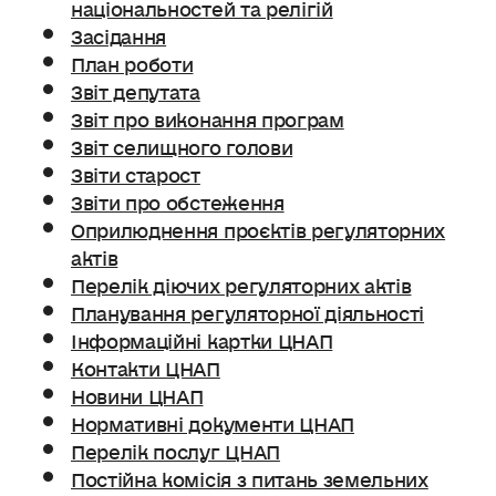
національностей та релігій
Засідання
План роботи
Звіт депутата
Звіт про виконання програм
Звіт селищного голови
Звіти старост
Звіти про обстеження
Оприлюднення проєктів регуляторних
актів
Перелік діючих регуляторних актів
Планування регуляторної діяльності
Інформаційні картки ЦНАП
Контакти ЦНАП
Новини ЦНАП
Нормативні документи ЦНАП
Перелік послуг ЦНАП
Постійна комісія з питань земельних