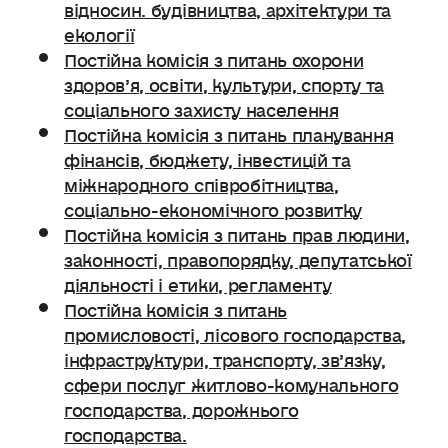
відносин. будівництва, архітектури та
екології
Постійна комісія з питань охорони
здоров’я, освіти, культури, спорту та
соціального захисту населення
Постійна комісія з питань планування
фінансів, бюджету, інвестицій та
міжнародного співробітництва,
соціально-економічного розвитку
Постійна комісія з питань прав людини,
законності, правопорядку, депутатської
діяльності і етики, регламенту
Постійна комісія з питань
промисловості, лісового господарства,
інфраструктури, транспорту, зв’язку,
сфери послуг житлово-комунального
господарства, дорожнього
господарства.