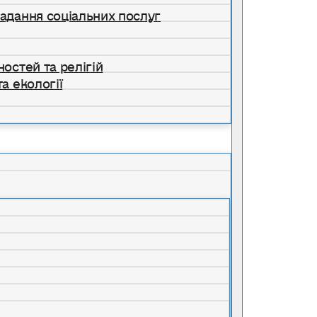
надання соціальних послуг
ностей та релігій
а екології