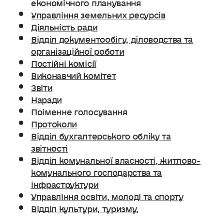
економічного планування
Управління земельних ресурсів
Діяльність ради
Відділ документообігу, діловодства та
організаційної роботи
Постійні комісії
Виконавчий комітет
Звіти
Наради
Поіменне голосування
Протоколи
Відділ бухгалтерського обліку та
звітності
Відділ комунальної власності, житлово-
комунального господарства та
інфраструктури
Управління освіти, молоді та спорту
Відділ культури, туризму,