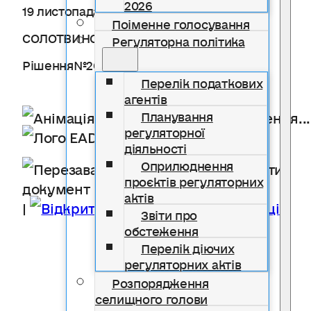
2026
19 листопада 2024 року
Поіменне голосування
СОЛОТВИНСЬКА СЕЛИЩНА РАДА
Регуляторна політика
Рішення№2019/37/2024
Перелік податкових
агентів
Завантаження...
Планування
регуляторної
Надто довго?
діяльності
Оприлюднення
Перезавантажити
проєктів регуляторних
документ
актів
|
Відкрити в новій вкладці
Звіти про
обстеження
Перелік діючих
регуляторних актів
Розпорядження
селищного голови