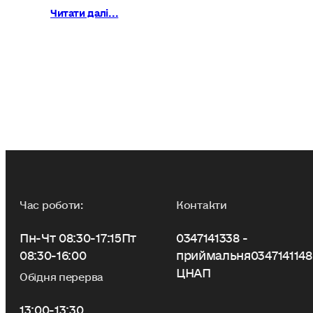
Читати далі...
Час роботи:
Контакти
Пн-Чт 08:30-17:15
Пт
0347141338 -
08:30-16:00
приймальня
0347141148
ЦНАП
Обідня перерва
13:00-13:30