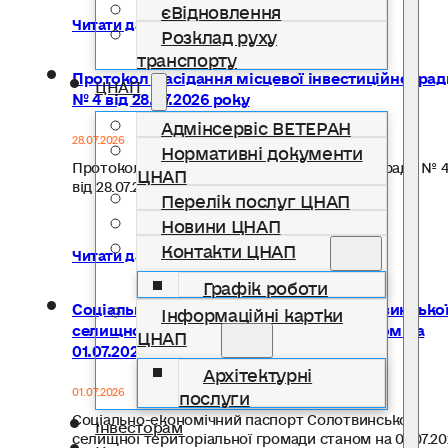
єВідновлення
Читати далі...
Розклад руху
транспорту
Протокол засідання місцевої інвестиційної рад
ЦНАП
№ 4 від 28.07.2026 року
Адмінсервіс ВЕТЕРАН
28.07.2026
Нормативні документи
Протокол засідання місцевої інвестиційної ради № 
ЦНАП
від 28.07.2026 року…
Перелік послуг ЦНАП
Новини ЦНАП
Контакти ЦНАП
Читати далі...
Графік роботи
Соціально-економічний паспорт Солотвинсько
Інформаційні картки
селищної територіальної громади станом на
ЦНАП
01.07.2026 року
Архітектурні
послуги
01.07.2026
Соціально-економічний паспорт Солотвинської
Інвесторам
селищної територіальної громади станом на 01.07.20