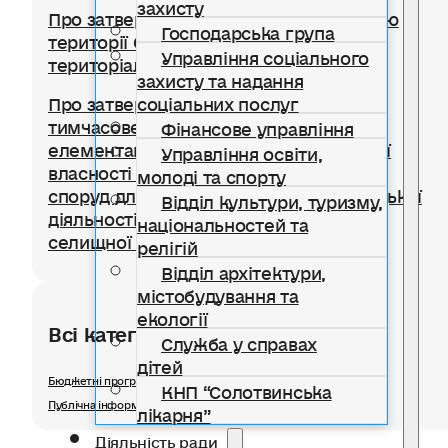
захисту
Про затвердження Правил благоустрою
Господарська група
території Солотвинської селищної
Управління соціального
територіальної громади
захисту та надання
соціальних послуг
Про затвердження Положення про
тимчасове користування окремими
Фінансове управління
елементами благоустрою комунальної
Управління освіти,
власності для розміщення тимчасових
молоді та спорту
споруд для провадження підприємницької
Відділ культури, туризму,
діяльності на території Солотвинської
національностей та
селищної територіальної громади
релігій
Відділ архітектури,
містобудування та
екології
Всі категорії розділу
Служба у справах
дітей
Бюджетні програми
КНП “Солотвинська
Публічна інформація
лікарня”
Діяльність ради