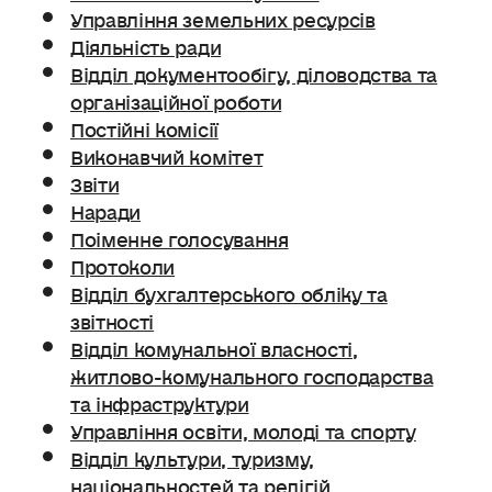
Управління земельних ресурсів
Діяльність ради
Відділ документообігу, діловодства та
організаційної роботи
Постійні комісії
Виконавчий комітет
Звіти
Наради
Поіменне голосування
Протоколи
Відділ бухгалтерського обліку та
звітності
Відділ комунальної власності,
житлово-комунального господарства
та інфраструктури
Управління освіти, молоді та спорту
Відділ культури, туризму,
національностей та релігій