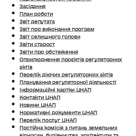
Засідання
План роботи
Звіт депутата
Звіт про виконання програм
Звіт селищного голови
Звіти старост
Звіти про обстеження
Оприлюднення проєктів регуляторних
актів
Перелік діючих регуляторних актів
Планування регуляторної діяльності
Інформаційні картки ЦНАП
Контакти ЦНАП
Новини ЦНАП
Нормативні документи ЦНАП
Перелік послуг ЦНАП
Постійна комісія з питань земельних
відносин. будівництва, архітектури та