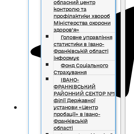
обласний центр
контролю та
профілактики хвороб
Міністерства охорони
здоров’я»
Головне управління
статистики в Івано-
Франківській області
інформує
Фонд Соціального
Страхування
ІВАНО-
ФРАНКІВСЬКИЙ
РАЙОННИЙ СЕКТОР №1
філії Державної
установи «Центр
пробації» в Івано-
Франківській
області