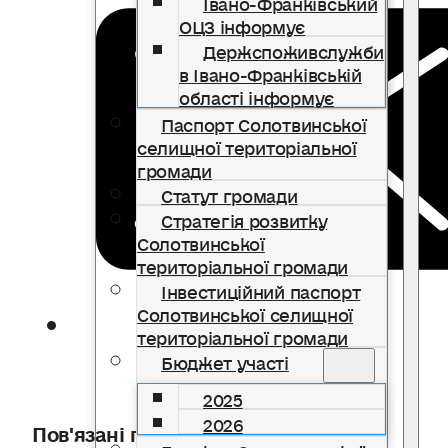
Івано-Франківський
ОЦЗ інформує
Держспоживслужби
в Івано-Франківській
області інформує
Паспорт Солотвинської
селищної територіальної
громади
Статут громади
Стратегія розвитку
Солотвинської
територіальної громади
Інвестиційний паспорт
Солотвинської селищної
територіальної громади
Бюджет участі
2025
2026
Пов'язані публікації