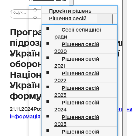
Проєкти рішень
Рішення сесій
Програма підтримки
Сесії селищної
ради
підрозділів Збройних сил
Рішення сесій
України, територіальної
2020
Рішення сесій
оборони, підрозділів
2021
Національної гвардії
Рішення сесій
2022
України, добровольчих
Рішення сесій
формувань на 2025 рік
2023
Рішення сесій
21.11.2024
Розділ
Бюджетні програми
,
Публічна
2024
інформація
Рішення сесій
2025
Рішення сесій