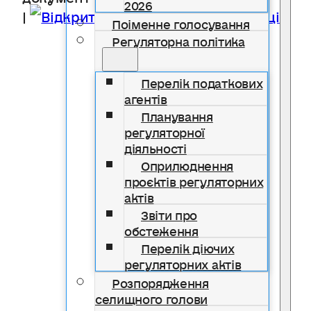
2026
|
Відкрити в новій вкладці
Поіменне голосування
Регуляторна політика
Перелік податкових
агентів
Планування
регуляторної
діяльності
Оприлюднення
проєктів регуляторних
актів
Звіти про
обстеження
Перелік діючих
регуляторних актів
Розпорядження
селищного голови