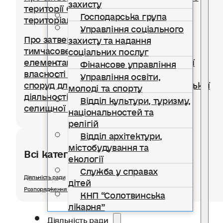
захисту
території Солотвинської селищної
Господарська група
територіальної громади
Управління соціального
Про затвердження Положення про
захисту та надання
тимчасове користування окремими
соціальних послуг
елементами благоустрою комунальної
Фінансове управління
власності для розміщення тимчасових
Управління освіти,
споруд для провадження підприємницької
молоді та спорту
діяльності на території Солотвинської
Відділ культури, туризму,
селищної територіальної громади
національностей та
релігій
Відділ архітектури,
містобудування та
Всі категорії розділу
екології
Служба у справах
Діяльність ради
дітей
Розпорядження селищного голови
КНП “Солотвинська
лікарня”
Діяльність ради