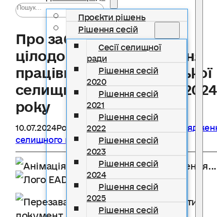
Проєкти рішень
Рішення сесій
Про забезпечення
Сесії селищної
цілодобового чергування
ради
працівників Солотвинської
Рішення сесій
2020
селищної ради у липні 2024
Рішення сесій
року
2021
Рішення сесій
10.07.2024
Розділ
Діяльність ради
,
Розпоряджен
2022
селищного голови
Рішення сесій
2023
Рішення сесій
Завантаження...
2024
Надто довго?
Рішення сесій
2025
Перезавантажити
Рішення сесій
документ