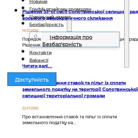
Новини
Графік прийому громадян
Рішення 53-ої сесії Солотвинської селищної ра
Цивільний захист
восьмого демократичного скликання
Безбар’єрність
16.07.2026
Інформація про
Порядок денний 53 сесії Солотвнської селищної рад
Безбар’єрність
Рішення № 2820…
Контакти
Вакансії
Читати далі...
Доступність
Про встановлення ставок та пільг із сплати
земельного податку на території Солотвинсько
селищної територіальної громади
22.07.2026
Про встановлення ставок та пільг із сплати
земельного податку на…