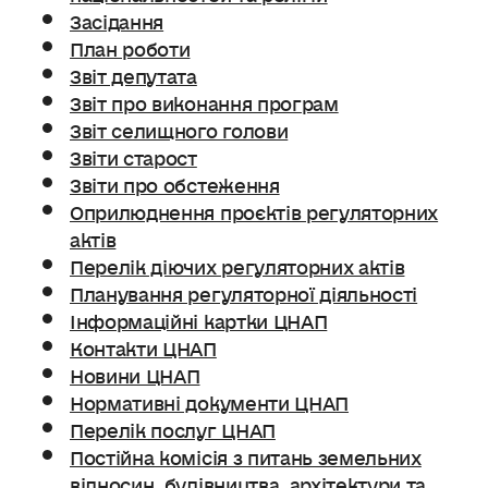
Засідання
План роботи
Звіт депутата
Звіт про виконання програм
Звіт селищного голови
Звіти старост
Звіти про обстеження
Оприлюднення проєктів регуляторних
актів
Перелік діючих регуляторних актів
Планування регуляторної діяльності
Інформаційні картки ЦНАП
Контакти ЦНАП
Новини ЦНАП
Нормативні документи ЦНАП
Перелік послуг ЦНАП
Постійна комісія з питань земельних
відносин. будівництва, архітектури та