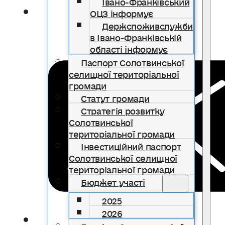
Івано-Франківський
ОЦЗ інформує
Держспоживслужби
в Івано-Франківській
області інформує
Паспорт Солотвинської
селищної територіальної
громади
Статут громади
Стратегія розвитку
Солотвинської
територіальної громади
Інвестиційний паспорт
Солотвинської селищної
територіальної громади
Бюджет участі
2025
2026