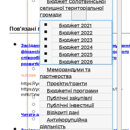
Бюджет Солотвинської
селищної територіальної
громади
Бюджет 2021
Пов'язані публікації
Бюджет 2022
Бюджет 2023
Засідання постійної комісії з питань плануванн
Бюджет 2024
фінансів, бюджету, інвестицій та міжнародного
Бюджет 2025
співробітництва, соціально-економічного
Бюджет 2026
розвитку – 10 липня 2026 року
Меморандуми та
партнерства
15.07.2026
Проєкти/гранти
https://youtu.be/K5VDBpIzIb4
https://youtu.be/JViqdTQNh0I https://youtu.be/YZ-
Бюджетні програми
mRUTYwzs
Публічні закупівлі
Публічні інвестиції
Відкриті дані
Читати далі...
Антикорупційна
діяльність
Засідання постійної комісії з питань земельних