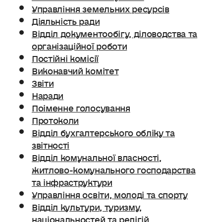
Управління земельних ресурсів
Діяльність ради
Відділ документообігу, діловодства та
організаційної роботи
Постійні комісії
Виконавчий комітет
Звіти
Наради
Поіменне голосування
Протоколи
Відділ бухгалтерського обліку та
звітності
Відділ комунальної власності,
житлово-комунального господарства
та інфраструктури
Управління освіти, молоді та спорту
Відділ культури, туризму,
національностей та релігій