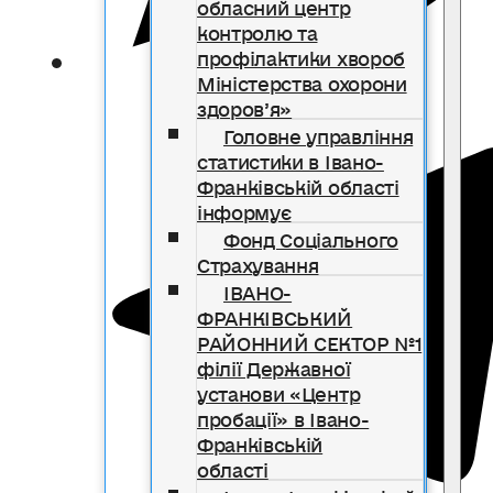
обласний центр
контролю та
профілактики хвороб
Міністерства охорони
здоров’я»
Головне управління
статистики в Івано-
Франківській області
інформує
Фонд Соціального
Страхування
ІВАНО-
ФРАНКІВСЬКИЙ
РАЙОННИЙ СЕКТОР №1
філії Державної
установи «Центр
пробації» в Івано-
Франківській
області