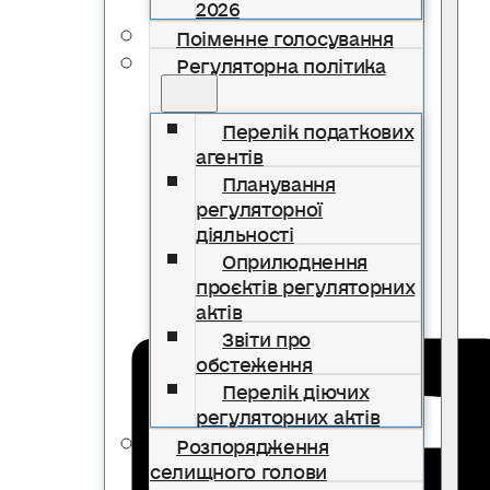
2026
Поіменне голосування
Регуляторна політика
Перелік податкових
агентів
Планування
регуляторної
діяльності
Оприлюднення
проєктів регуляторних
актів
Звіти про
обстеження
Перелік діючих
регуляторних актів
Розпорядження
селищного голови