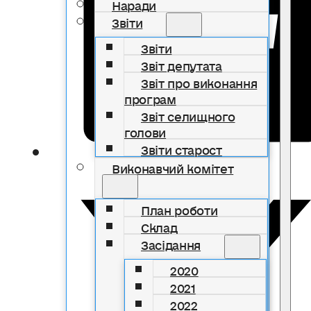
Наради
Звіти
Звіти
Звіт депутата
Звіт про виконання
програм
Звіт селищного
голови
Звіти старост
Виконавчий комітет
План роботи
Склад
Засідання
2020
2021
2022