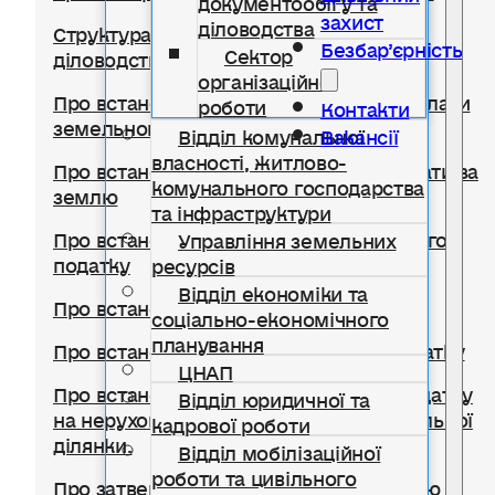
захист
діловодства
Структура відділу документообігу,
Безбар’єрність
Сектор
діловодства та організаційної роботи
організаційної
Про встановлення ставок та пільг із сплати
роботи
Контакти
земельного податку
Відділ комунальної
Вакансії
власності, житлово-
Про встановлення ставок орендної плати за
комунального господарства
землю
та інфраструктури
Про встановлення ставки транспортного
Управління земельних
податку
ресурсів
Відділ економіки та
Про встановлення туристичного збору
соціально-економічного
планування
Про встановлення ставок єдиного податку
ЦНАП
Про встановлення ставок із сплати податку
Відділ юридичної та
на нерухоме майно, відмінне від земельної
кадрової роботи
ділянки.
Відділ мобілізаційної
роботи та цивільного
Про затвердження Правил благоустрою