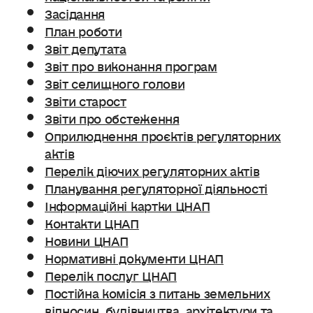
Засідання
План роботи
Звіт депутата
Звіт про виконання програм
Звіт селищного голови
Звіти старост
Звіти про обстеження
Оприлюднення проєктів регуляторних
актів
Перелік діючих регуляторних актів
Планування регуляторної діяльності
Інформаційні картки ЦНАП
Контакти ЦНАП
Новини ЦНАП
Нормативні документи ЦНАП
Перелік послуг ЦНАП
Постійна комісія з питань земельних
відносин. будівництва, архітектури та