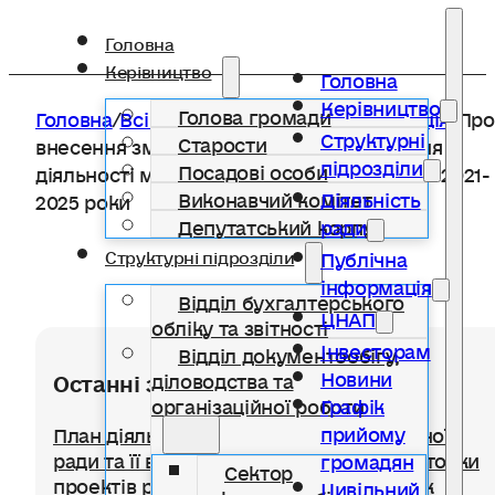
Головна
Керівництво
Головна
Керівництво
Голова громади
Головна
/
Всі категорії
/
Публічна інформація
/
Про
Структурні
Старости
внесення змін до Програми забезпечення
підрозділи
Посадові особи
діяльності місцевої пожежної охорони на 2021-
Виконавчий комітет
Діяльність
2025 роки
Депутатський корпус
ради
Публічна
Структурні підрозділи
інформація
Відділ бухгалтерського
ЦНАП
обліку та звітності
Інвесторам
Відділ документообігу,
Новини
Останні записи
діловодства та
організаційної роботи
Графік
прийому
План діяльності Солотвинської селищної
ради та її виконавчого комітету з підготовки
громадян
Сектор
проектів регуляторних актів на 2021 рік
Цивільний
документообігу та