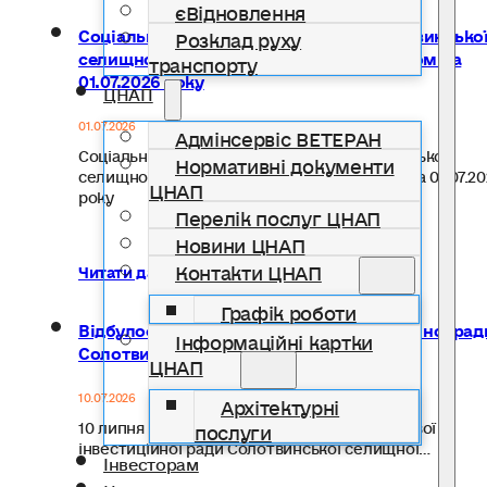
єВідновлення
Соціально-економічний паспорт Солотвинсько
Розклад руху
селищної територіальної громади станом на
транспорту
01.07.2026 року
ЦНАП
01.07.2026
Адмінсервіс ВЕТЕРАН
Соціально-економічний паспорт Солотвинської
Нормативні документи
селищної територіальної громади станом на 01.07.20
ЦНАП
року
Перелік послуг ЦНАП
Новини ЦНАП
Контакти ЦНАП
Читати далі...
Графік роботи
Відбулося засідання місцевої інвестиційної рад
Інформаційні картки
Солотвинської селищної ради
ЦНАП
10.07.2026
Архітектурні
10 липня відбулося чергове засідання місцевої
послуги
інвестиційної ради Солотвинської селищної…
Інвесторам