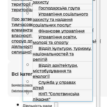
захисту
території Солотвинської селищної
Господарська група
територіальної громади
Управління соціального
Про затвердження Положення про
захисту та надання
тимчасове користування окремими
соціальних послуг
елементами благоустрою комунальної
Фінансове управління
власності для розміщення тимчасових
Управління освіти,
споруд для провадження підприємницької
молоді та спорту
діяльності на території Солотвинської
Відділ культури, туризму,
селищної територіальної громади
національностей та
релігій
Відділ архітектури,
містобудування та
Всі категорії розділу
екології
Служба у справах
Бюджетні програми
дітей
Публічна інформація
КНП “Солотвинська
лікарня”
Діяльність ради