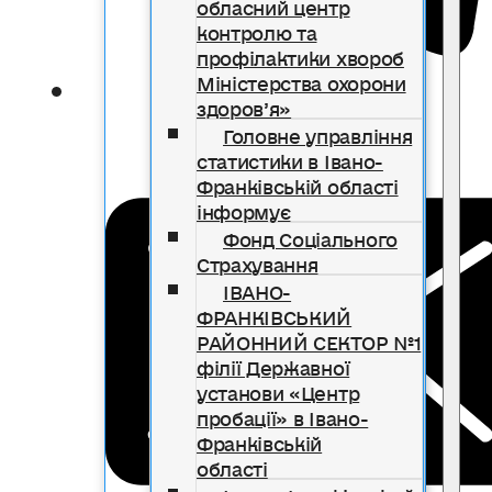
обласний центр
контролю та
профілактики хвороб
Міністерства охорони
здоров’я»
Головне управління
статистики в Івано-
Франківській області
інформує
Фонд Соціального
Страхування
ІВАНО-
ФРАНКІВСЬКИЙ
РАЙОННИЙ СЕКТОР №1
філії Державної
установи «Центр
пробації» в Івано-
Франківській
області