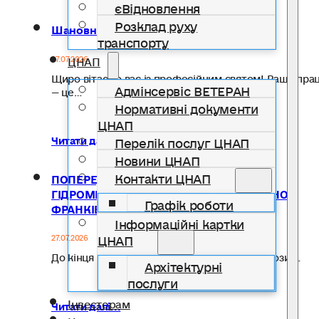
єВідновлення
Розклад руху
Шановні медичні працівники!
транспорту
27.07.2026
ЦНАП
Щиро вітаємо вас із професійним святом! Ваша пра
Адмінсервіс ВЕТЕРАН
— це…
Нормативні документи
ЦНАП
Перелік послуг ЦНАП
Читати далі...
Новини ЦНАП
Контакти ЦНАП
ПОПЕРЕДЖЕННЯ ПРО НЕБЕЗПЕЧНІ
ГІДРОМЕТЕОРОЛОГІЧНІ ЯВИЩА ПО ІВАНО-
Графік роботи
ФРАНКІВСЬКІЙ ОБЛАСТІ
Інформаційні картки
ЦНАП
27.07.2026
До кінця дня 27 липня по області та місту грози,…
Архітектурні
послуги
Інвесторам
Читати далі...