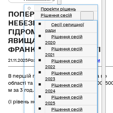
Проєкти рішень
ПОПЕРЕДЖЕННЯ ПРО
Рішення сесій
НЕБЕЗПЕЧНІ
Сесії селищної
ГІДРОМЕТЕОРОЛОГІЧНІ
ради
Рішення сесій
ЯВИЩА ПО ІВАНО-
2020
ФРАНКІВСЬКІЙ ОБЛАСТІ
Рішення сесій
2021
21.11.2025
Розділ
Цивільний захист
,
Новини
Рішення сесій
2022
Рішення сесій
В першій половині дня 21 листопада по
2023
області та місту туман (видимість 100-50
Рішення сесій
м за 3 год. та більше)
2024
Рішення сесій
(І рівень небезпечності, жовтий ).
2025
Рішення сесій