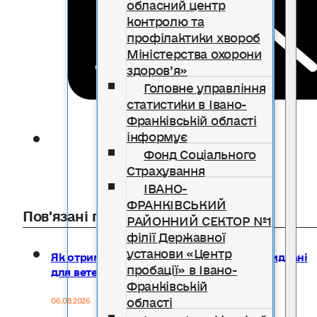
обласний центр
контролю та
профілактики хвороб
Міністерства охорони
здоров’я»
Головне управління
статистики в Івано-
Франківській області
інформує
Фонд Соціального
Страхування
ІВАНО-
ФРАНКІВСЬКИЙ
Пов'язані публікації
РАЙОННИЙ СЕКТОР №1
філії Державної
установи «Центр
Як отримати компенсацію за товари, придбані
пробації» в Івано-
для ветеранського бізнесу
Франківській
області
06.08.2026