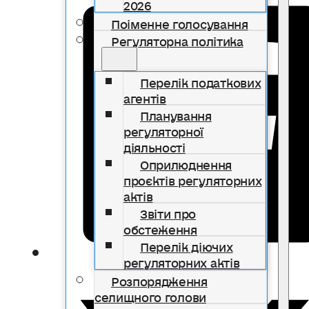
2026
Поіменне голосування
Регуляторна політика
Перелік податкових
агентів
Планування
регуляторної
діяльності
Оприлюднення
проєктів регуляторних
актів
Звіти про
обстеження
Перелік діючих
регуляторних актів
Розпорядження
селищного голови