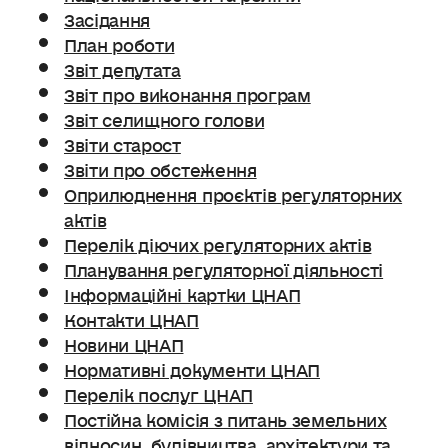
Засідання
План роботи
Звіт депутата
Звіт про виконання програм
Звіт селищного голови
Звіти старост
Звіти про обстеження
Оприлюднення проєктів регуляторних
актів
Перелік діючих регуляторних актів
Планування регуляторної діяльності
Інформаційні картки ЦНАП
Контакти ЦНАП
Новини ЦНАП
Нормативні документи ЦНАП
Перелік послуг ЦНАП
Постійна комісія з питань земельних
відносин. будівництва, архітектури та