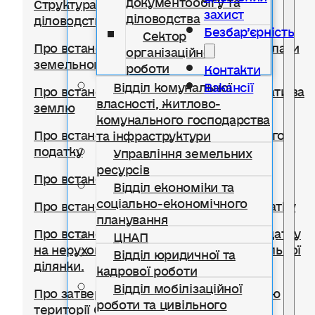
Структура відділу документообігу,
захист
діловодства
діловодства та організаційної роботи
Безбар’єрність
Сектор
Про встановлення ставок та пільг із сплати
організаційної
земельного податку
роботи
Контакти
Відділ комунальної
Вакансії
Про встановлення ставок орендної плати за
власності, житлово-
землю
комунального господарства
Про встановлення ставки транспортного
та інфраструктури
податку
Управління земельних
ресурсів
Про встановлення туристичного збору
Відділ економіки та
соціально-економічного
Про встановлення ставок єдиного податку
планування
Про встановлення ставок із сплати податку
ЦНАП
на нерухоме майно, відмінне від земельної
Відділ юридичної та
ділянки.
кадрової роботи
Відділ мобілізаційної
Про затвердження Правил благоустрою
роботи та цивільного
території Солотвинської селищної