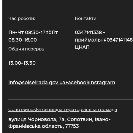
Час роботи:
Контакти
Пн-Чт 08:30-17:15
Пт
0347141338 -
08:30-16:00
приймальня
0347141148
ЦНАП
Обідня перерва
13:00-13:30
info@solselrada.gov.ua
Facebook
Instagram
Солотвинська селищна територіальна громада
вулиця Чорновола, 7a, Солотвин, Івано-
Франківська область, 77753