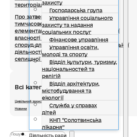
захисту
територіальної громади
Господарська група
Про затвердження Положення про
Управління соціального
тимчасове користування окремими
захисту та надання
елементами благоустрою комунальної
соціальних послуг
власності для розміщення тимчасових
Фінансове управління
споруд для провадження підприємницької
Управління освіти,
діяльності на території Солотвинської
молоді та спорту
селищної територіальної громади
Відділ культури, туризму,
національностей та
релігій
Відділ архітектури,
Всі категорії розділу
містобудування та
екології
Цивільний захист
Служба у справах
Новини
дітей
КНП “Солотвинська
лікарня”
Діяльність ради