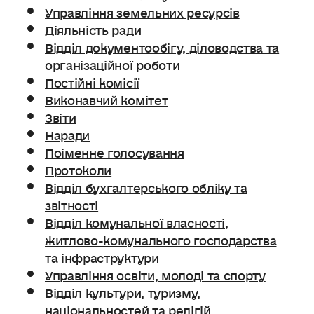
Управління земельних ресурсів
Діяльність ради
Відділ документообігу, діловодства та
організаційної роботи
Постійні комісії
Виконавчий комітет
Звіти
Наради
Поіменне голосування
Протоколи
Відділ бухгалтерського обліку та
звітності
Відділ комунальної власності,
житлово-комунального господарства
та інфраструктури
Управління освіти, молоді та спорту
Відділ культури, туризму,
національностей та релігій