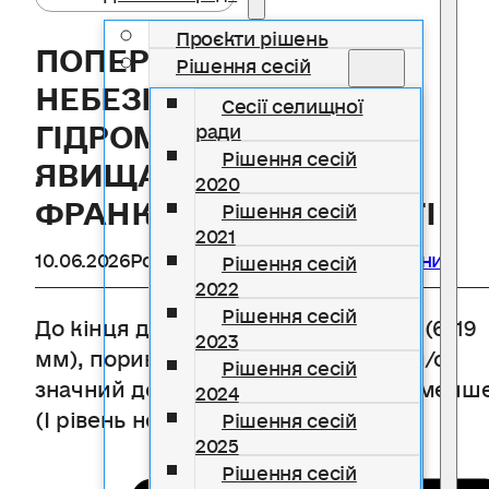
Проєкти рішень
ПОПЕРЕДЖЕННЯ ПРО
Рішення сесій
НЕБЕЗПЕЧНІ
Сесії селищної
ГІДРОМЕТЕОРОЛОГІЧНІ
ради
Рішення сесій
ЯВИЩА ПО ІВАНО-
2020
ФРАНКІВСЬКІЙ ОБЛАСТІ
Рішення сесій
2021
10.06.2026
Розділ
Цивільний захист
,
Новини
Рішення сесій
2022
Рішення сесій
До кінця дня 10 червня грози, град (6-19
2023
мм), пориви західного вітру 15-20 м/с,
Рішення сесій
значний дощ (15-29 мм за 12 год та менш
2024
(I рівень небезпечності, жовтий).
Рішення сесій
2025
Рішення сесій