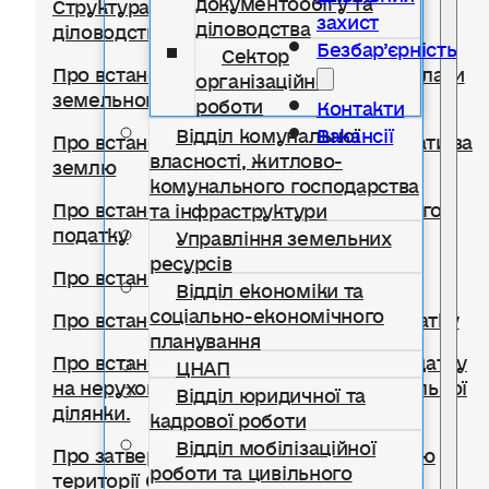
Структура відділу документообігу,
захист
діловодства
діловодства та організаційної роботи
Безбар’єрність
Сектор
Про встановлення ставок та пільг із сплати
організаційної
земельного податку
роботи
Контакти
Відділ комунальної
Вакансії
Про встановлення ставок орендної плати за
власності, житлово-
землю
комунального господарства
Про встановлення ставки транспортного
та інфраструктури
податку
Управління земельних
ресурсів
Про встановлення туристичного збору
Відділ економіки та
соціально-економічного
Про встановлення ставок єдиного податку
планування
Про встановлення ставок із сплати податку
ЦНАП
на нерухоме майно, відмінне від земельної
Відділ юридичної та
ділянки.
кадрової роботи
Відділ мобілізаційної
Про затвердження Правил благоустрою
роботи та цивільного
території Солотвинської селищної