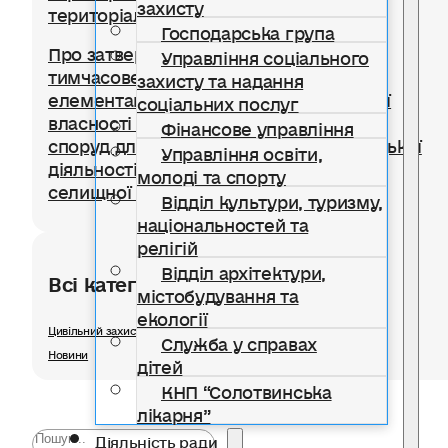
захисту
територіальної громади
Господарська група
Про затвердження Положення про
Управління соціального
тимчасове користування окремими
захисту та надання
елементами благоустрою комунальної
соціальних послуг
власності для розміщення тимчасових
Фінансове управління
споруд для провадження підприємницької
Управління освіти,
діяльності на території Солотвинської
молоді та спорту
селищної територіальної громади
Відділ культури, туризму,
національностей та
релігій
Відділ архітектури,
Всі категорії розділу
містобудування та
екології
Цивільний захист
Служба у справах
Новини
дітей
КНП “Солотвинська
лікарня”
Діяльність ради