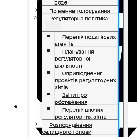
2026
Поіменне голосування
Регуляторна політика
Перелік податкових
агентів
Планування
регуляторної
діяльності
Оприлюднення
проєктів регуляторних
актів
Звіти про
обстеження
Перелік діючих
регуляторних актів
Розпорядження
селищного голови