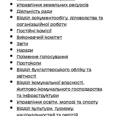
Управління земельних ресурсів
Діяльність ради
Відділ документообігу, діловодства та
організаційної роботи
Постійні комісії
Виконавчий комітет
Звіти
Наради
Поіменне голосування
Протоколи
Відділ бухгалтерського обліку та
звітності
Відділ комунальної власності,
житлово-комунального господарства
та інфраструктури
Управління освіти, молоді та спорту
Відділ культури, туризму,
національностей та релігій