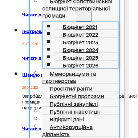
Бюджет Солотвинської
селищної територіальної
громади
Читати далі...
Бюджет 2021
Інструкції з безпеки
Бюджет 2022
Бюджет 2023
21.07.2026
Бюджет 2024
Бюджет 2025
Читати далі...
Бюджет 2026
Меморандуми та
Шаную воїнів, біжу за Героїв України!
партнерства
Проєкти/гранти
28.07.2026
Бюджетні програми
Запрошуємо жителів Солотвинської територіальної
громади долучитися до Всеукраїнського
Публічні закупівлі
патріотичного забігу…
Публічні інвестиції
Відкриті дані
Антикорупційна
Читати далі...
діяльність