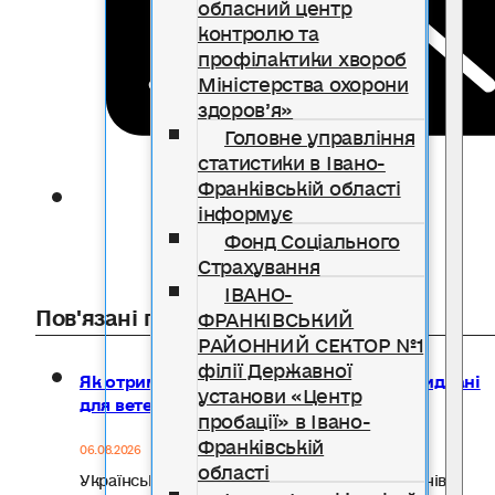
обласний центр
контролю та
профілактики хвороб
Міністерства охорони
здоров’я»
Головне управління
статистики в Івано-
Франківській області
інформує
Фонд Соціального
Страхування
ІВАНО-
Пов'язані публікації
ФРАНКІВСЬКИЙ
РАЙОННИЙ СЕКТОР №1
філії Державної
Як отримати компенсацію за товари, придбані
установи «Центр
для ветеранського бізнесу
пробації» в Івано-
Франківській
06.08.2026
області
Український ветеранський фонд Мінветеранів