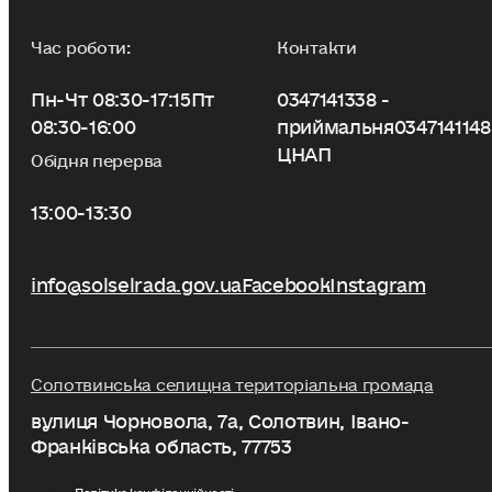
Час роботи:
Контакти
Пн-Чт 08:30-17:15
Пт
0347141338 -
08:30-16:00
приймальня
0347141148
ЦНАП
Обідня перерва
13:00-13:30
info@solselrada.gov.ua
Facebook
Instagram
Солотвинська селищна територіальна громада
вулиця Чорновола, 7a, Солотвин, Івано-
Франківська область, 77753
Політика конфіденційності