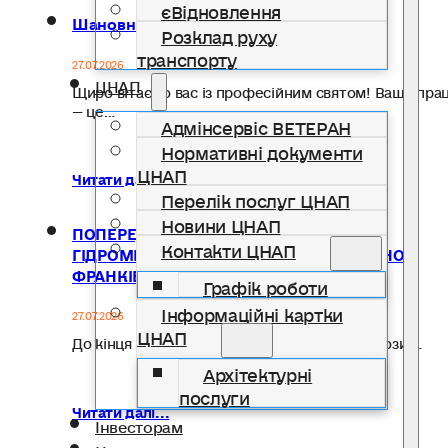
єВідновлення
Шановні медичні працівники!
Розклад руху
транспорту
27.07.2026
ЦНАП
Щиро вітаємо вас із професійним святом! Ваша пра
— це…
Адмінсервіс ВЕТЕРАН
Нормативні документи
ЦНАП
Читати далі...
Перелік послуг ЦНАП
Новини ЦНАП
ПОПЕРЕДЖЕННЯ ПРО НЕБЕЗПЕЧНІ
Контакти ЦНАП
ГІДРОМЕТЕОРОЛОГІЧНІ ЯВИЩА ПО ІВАНО-
ФРАНКІВСЬКІЙ ОБЛАСТІ
Графік роботи
Інформаційні картки
27.07.2026
ЦНАП
До кінця дня 27 липня по області та місту грози,…
Архітектурні
послуги
Читати далі...
Інвесторам