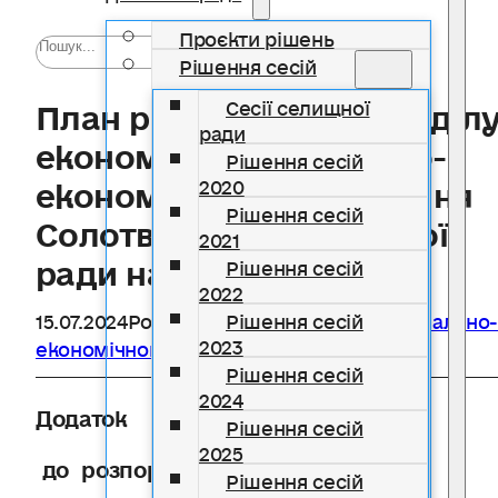
Проєкти рішень
Рішення сесій
План роботи роботи відділ
Сесії селищної
ради
економіки та соціально-
Рішення сесій
економічного планування
2020
Рішення сесій
Солотвинської селищної
2021
ради на 2022 рік
Рішення сесій
2022
15.07.2024
Розділ
Відділ економіки та соціально-
Рішення сесій
2023
економічного планування
Рішення сесій
2024
Додаток
Рішення сесій
2025
до розпорядження №
Рішення сесій