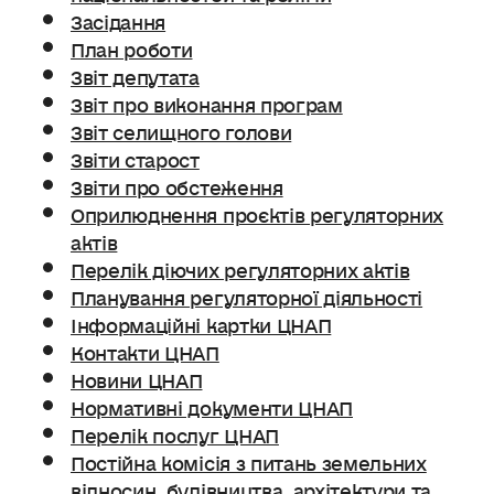
Засідання
План роботи
Звіт депутата
Звіт про виконання програм
Звіт селищного голови
Звіти старост
Звіти про обстеження
Оприлюднення проєктів регуляторних
актів
Перелік діючих регуляторних актів
Планування регуляторної діяльності
Інформаційні картки ЦНАП
Контакти ЦНАП
Новини ЦНАП
Нормативні документи ЦНАП
Перелік послуг ЦНАП
Постійна комісія з питань земельних
відносин. будівництва, архітектури та