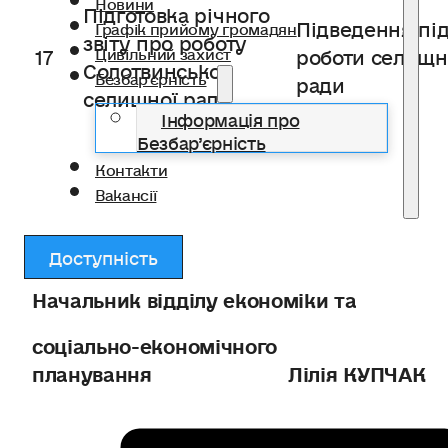
Новини
Підготовка річного
Підведення пі
Графік прийому громадян
звіту про роботу
17
роботи селищн
Цивільний захист
Солотвинської
Безбар’єрність
ради
селищної ради
Інформація про
Безбар’єрність
Контакти
Вакансії
Доступність
Начальник відділу економіки та
соціально-економічного
планування Лілія КУПЧАК