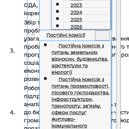
ОДА, РДА ,інших
2023
2024
кореспондентів
2025
Збір та опрацювання
2026
проблем громади,
Постійні комісії
узагальнення всіх
Прогнозуванн
Постійна комісія з
проблем для
економічного 
3.
питань земельних
програми
соціального ро
відносин. будівництва,
соціально-
громади
архітектури та
економічного
екології
розвитку
Постійна комісія з
питань промисловості,
Робота з
лісового господарства,
підприємцями,
інфраструктури,
аналіз надходжень
Контроль за
транспорту, зв’язку,
4.
до бюджету
дохідною част
сфери послуг
житлово-
громади, робота з
селищного бю
комунального
податковою