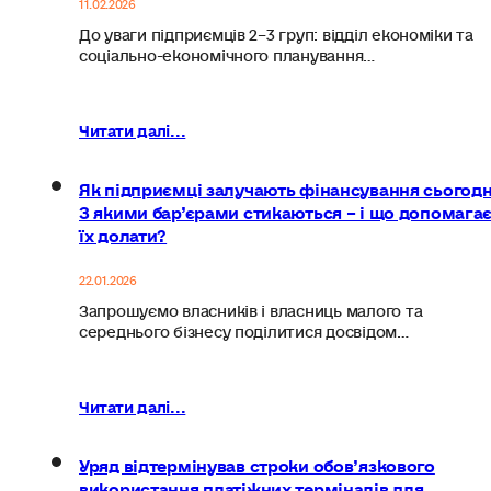
11.02.2026
До уваги підприємців 2–3 груп: відділ економіки та
соціально-економічного планування…
Читати далі...
Як підприємці залучають фінансування сьогодн
З якими бар’єрами стикаються – і що допомага
їх долати?
22.01.2026
Запрошуємо власників і власниць малого та
середнього бізнесу поділитися досвідом…
Читати далі...
Уряд відтермінував строки обов’язкового
використання платіжних терміналів для