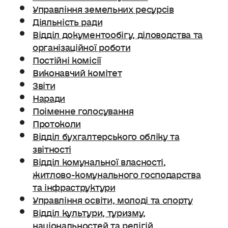
Управління земельних ресурсів
Діяльність ради
Відділ документообігу, діловодства та
організаційної роботи
Постійні комісії
Виконавчий комітет
Звіти
Наради
Поіменне голосування
Протоколи
Відділ бухгалтерського обліку та
звітності
Відділ комунальної власності,
житлово-комунального господарства
та інфраструктури
Управління освіти, молоді та спорту
Відділ культури, туризму,
національностей та релігій