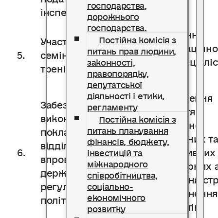
господарства,
інспекцією
дорожнього
господарства.
Підвищення
Постійна комісія з
Участь у вебінарах,
кваліфікаційно
питань прав людини,
5.
семінарах,
рівня спеціаліс
законності,
тренінгах, нарадах
правопорядку,
відділу
депутатської
діяльності і етики,
Недопущення
Забезпечення
регламенту
прийняття
виконання
Постійна комісія з
економічно
питань планування
покладених на
недоцільних т
фінансів, бюджету,
відділ функцій щодо
6.
неефективних
інвестицій та
впровадження
міжнародного
регуляторних а
державної
співробітництва,
порушення стр
регуляторної
соціально-
оприлюдненн
економічного
політики.
документів.
розвитку