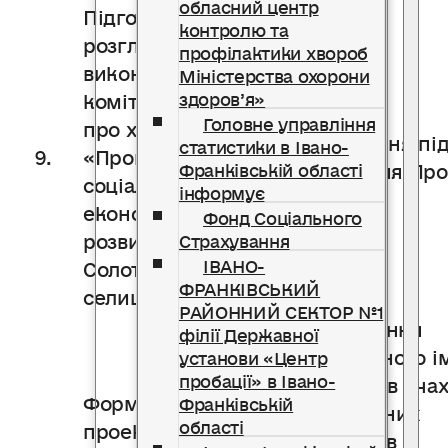
обласний центр
Підготовка на
контролю та
розгляд сесії та
профілактики хвороб
виконавчого
Міністерства охорони
комітету питання
здоров’я»
Головне управління
про хід виконання
Підведення пі
статистики в Івано-
9.
«Програми
виконання Пр
Франківській області
соціально-
інформує
економічного
Фонд Соціального
розвитку
Страхування
ІВАНО-
Солотвинської
ФРАНКІВСЬКИЙ
селищної ради»
РАЙОННИЙ СЕКТОР №1
Формування
філії Державної
позитивного і
установи «Центр
пробації» в Івано-
громади в оча
Формування
Франківській
потенційних
області
проекту
інвесторів і