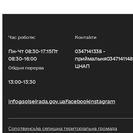
Час роботи:
Контакти
Пн-Чт 08:30-17:15
Пт
0347141338 -
08:30-16:00
приймальня
0347141148
ЦНАП
Обідня перерва
13:00-13:30
info@solselrada.gov.ua
Facebook
Instagram
Солотвинська селищна територіальна громада