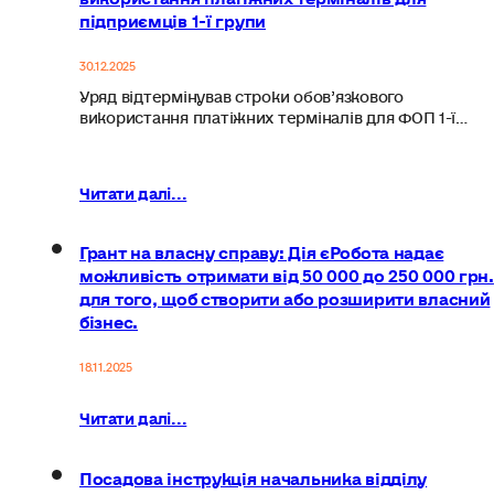
підприємців 1-ї групи
30.12.2025
Уряд відтермінував строки обов’язкового
використання платіжних терміналів для ФОП 1-ї…
Читати далі...
Грант на власну справу: Дія єРобота надає
можливість отримати від 50 000 до 250 000 грн.
для того, щоб створити або розширити власний
бізнес.
18.11.2025
Читати далі...
Посадова інструкція начальника відділу