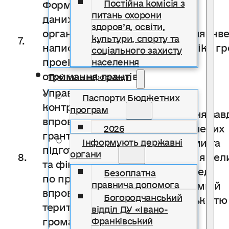
Постійна комісія з
Формування бази
питань охорони
даних донорських
здоров’я, освіти,
організацій та
Залучення інве
культури, спорту та
7.
написання
в економіку г
соціального захисту
проектних заявок на
населення
отримання грантів
Публічна інформація
Управління,
Паспорти Бюджетних
контроль за
програм
Виконання зав
впровадженням
передбачених
2026
грантових проектів,
проектами та
Інформують державні
підготовка описових
органи
8.
звітування сел
та фінансових звітів
ради перед
Безоплатна
по проектах, які
депутатами й
правнича допомога
впроваджуються в
Богородчанський
громадськістю
територіальній
відділ ДУ «Івано-
громаді
Франківський