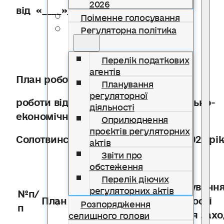
2026
від «____»________2022 року
Поіменне голосування
Регуляторна політика
Перелік податкових
агентів
План роботи
Планування
регуляторної
роботи відділу економіки та соціально-
діяльності
економічного планування
Оприлюднення
проєктів регуляторних
Солотвинської селищної ради на 2022 рі
актів
Звіти про
обстеження
Перелік діючих
Обгрунтуванн
регуляторних актів
№п/
План роботи
необхідності
Розпорядження
п
здіснення зах
селищного голови