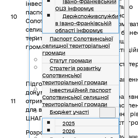
Івано-Франківський
інвестиційного
максимально
ОЦЗ інформує
паспорту
ефективно
10
Держспоживслужби
Солотвинської
проінформува
в Івано-Франківській
селищної
області інформує
зовнішнє бізне
територіальної
Паспорт Солотвинської
середовище
селищної територіальної
громади
про інвестицій
громади
Статут громади
можливості тер
Стратегія розвитку
Солотвинської
Для покращен
територіальної громади
Підготовка пакету
надання
Інвестиційний паспорт
документів на
адміністратив
Солотвинської селищної
11
отримання субвенції
територіальної громади
послуг населе
для відкриття
Бюджет участі
підвищення рі
ЦНАПу
обізнаності гр
2025
2026
Розробка Стратегії
Для визначенн