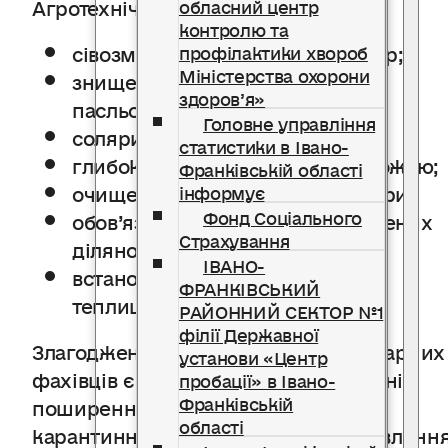
Агротехнічні заходи:
обласний центр
контролю та
сівозміна та чергування культур;
профілактики хвороб
Міністерства охорони
знищення бур’янів родини
здоров’я»
пасльонових;
Головне управління
соляризація ґрунту в теплицях;
статистики в Івано-
глибока оранка після збору врожаю;
Франківській області
очищення інвентарю, одягу, тари;
інформує
Фонд Соціального
обов’язкова дезінфекція заражених
Страхування
ділянок;
ІВАНО-
встановлення захисних сіток у
ФРАНКІВСЬКИЙ
теплицях.
РАЙОННИЙ СЕКТОР №1
філії Державної
Злагоджені дії аграріїв та фітосанітарних
установи «Центр
фахівців є ключовими у стримуванні
пробації» в Івано-
Франківській
поширення цього небезпечного
області
карантинного шкідника. У разі виявленн