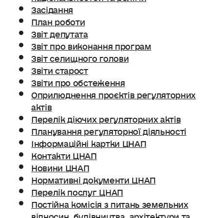
Засідання
План роботи
Звіт депутата
Звіт про виконання програм
Звіт селищного голови
Звіти старост
Звіти про обстеження
Оприлюднення проєктів регуляторних
актів
Перелік діючих регуляторних актів
Планування регуляторної діяльності
Інформаційні картки ЦНАП
Контакти ЦНАП
Новини ЦНАП
Нормативні документи ЦНАП
Перелік послуг ЦНАП
Постійна комісія з питань земельних
відносин. будівництва, архітектури та