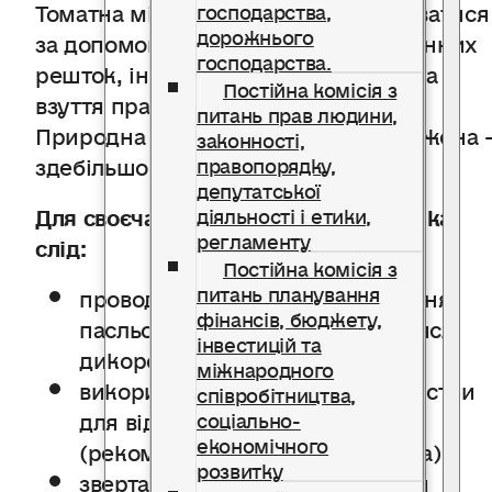
Томатна міль також може поширюватися
господарства,
дорожнього
за допомогою пошкоджених рослинних
господарства.
решток, інструментів, тари, одягу та
Постійна комісія з
взуття працівників.
питань прав людини,
Природна міграція метеликів обмежена 
законності,
здебільшого на короткі відстані.
правопорядку,
депутатської
Для своєчасного виявлення шкідника
діяльності і етики,
регламенту
слід:
Постійна комісія з
питань планування
проводити регулярні обстеження
фінансів, бюджету,
пасльонових культур, у тому числі
інвестицій та
дикорослих;
міжнародного
використовувати феромонні пастки
співробітництва,
для відлову метеликів
соціально-
економічного
(рекомендовано 1 пастка на 5 га);
розвитку
звертати увагу на типові ознаки