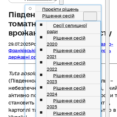
Проєкти рішень
Південноамериканська
Рішення сесій
томатна міль: загроза
Сесії селищної
врожаю та заходи захисту
ради
Рішення сесій
29.07.2025
Розділ
Держспоживслужби в Івано-
2020
Франківській області інформує
,
Інформують
Рішення сесій
2021
державні органи
Рішення сесій
2022
Tuta absoluta
Meyr.
Рішення сесій
(Південноамериканська томатна міль) –
2023
небезпечний карантинний шкідник, яки
Рішення сесій
2024
активно поширюється у країнах Європи 
Рішення сесій
становить загрозу для врожаю томатів,
2025
картоплі та інших пасльонових культур в
Рішення сесій
Україні.