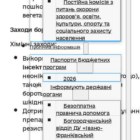
Постійна комісія з
пошкодження рослин у період
питань охорони
вегетації.
здоров’я, освіти,
культури, спорту та
Заходи боротьби
соціального захисту
населення
Хімічні заходи:
Публічна інформація
Використовуйте
дозволені
Паспорти Бюджетних
інсектициди
(з груп піретроїдів,
програм
неонікотиноїдів, авермектинів тощо),
2026
також ті, які рекомендовані для
Інформують державні
боротьби з лускокрилими
органи
шкідниками.
Безоплатна
Дотримуйтесь інструкцій і чергуванн
правнича допомога
препаратів, щоб уникнути
Богородчанський
резистентності.
відділ ДУ «Івано-
Франківський