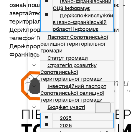
Івано-Франківський
ознак пошкодження томатною міллю –
ОЦЗ інформує
звертайтесь до найближчого
Держспоживслужби
територіального органу
в Івано-Франківській
Держпродспоживслужби. Контактний
області інформує
Паспорт Солотвинської
телефон Головного управління
селищної територіальної
Держпродспоживслужби в Івано-
громади
Франківській області (0342) 511389.
Статут громади
Стратегія розвитку
Солотвинської
територіальної громади
Інвестиційний паспорт
Солотвинської селищної
територіальної громади
Бюджет участі
2025
2026