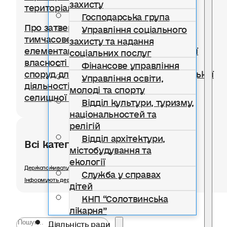
захисту
територіальної громади
Господарська група
Про затвердження Положення про
Управління соціального
тимчасове користування окремими
захисту та надання
елементами благоустрою комунальної
соціальних послуг
власності для розміщення тимчасових
Фінансове управління
споруд для провадження підприємницької
Управління освіти,
діяльності на території Солотвинської
молоді та спорту
селищної територіальної громади
Відділ культури, туризму,
національностей та
релігій
Відділ архітектури,
Всі категорії розділу
містобудування та
екології
Держспоживслужби в Івано-Франківській області інформує
Служба у справах
Інформують державні органи
дітей
КНП “Солотвинська
лікарня”
Діяльність ради