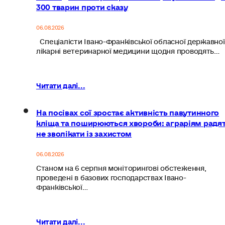
300 тварин проти сказу
06.08.2026
Спеціалісти Івано-Франківської обласної державної
лікарні ветеринарної медицини щодня проводять…
Читати далі...
На посівах сої зростає активність павутинного
кліща та поширюються хвороби: аграріям радя
не зволікати із захистом
06.08.2026
Станом на 6 серпня моніторингові обстеження,
проведені в базових господарствах Івано-
Франківської…
Читати далі...