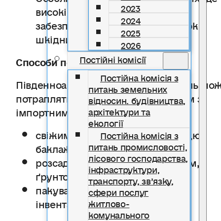
2023
високі температура й вологість
2024
забезпечують стрімкий розвиток
2025
шкідника.
2026
Постійні комісії
Способи поширення
Постійна комісія з
Південноамериканська томатна міль мо
питань земельних
потрапляти та поширюватися разом з
відносин. будівництва,
імпортними:
архітектури та
екології
свіжими плодами томатів, перцю,
Постійна комісія з
питань промисловості,
баклажанів;
лісового господарства,
розсадою, садивним матеріалом,
інфраструктури,
ґрунтом;
транспорту, зв’язку,
пакувальними матеріалами,
сфери послуг
інвентарем.
житлово-
комунального