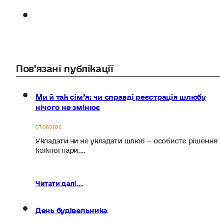
Пов'язані публікації
Ми й так сім’я: чи справді реєстрація шлюбу
нічого не змінює
07.08.2026
Укладати чи не укладати шлюб — особисте рішення
кожної пари.…
Читати далі...
День будівельника