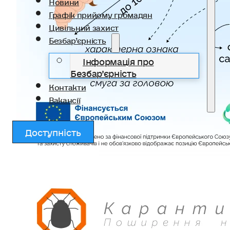
Новини
Графік прийому громадян
Цивільний захист
Безбар’єрність
Інформація про
Безбар’єрність
Контакти
Вакансії
Доступність