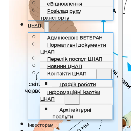
єВідновлення
Розклад руху
транспорту
ЦНАП
Адмінсервіс ВЕТЕРАН
Нормативні документи
ЦНАП
Перелік послуг ЦНАП
Новини ЦНАП
Контакти ЦНАП
Графік роботи
Інформаційні картки
ЦНАП
Архітектурні
послуги
Інвесторам