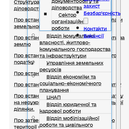
Структура відділу документообігу,
захист
діловодства
діловодства та організаційної роботи
Безбар’єрність
Сектор
Про встановлення ставок та пільг із сплати
організаційної
земельного податку
роботи
Контакти
Відділ комунальної
Вакансії
Про встановлення ставок орендної плати за
власності, житлово-
землю
комунального господарства
Про встановлення ставки транспортного
та інфраструктури
податку
Управління земельних
ресурсів
Про встановлення туристичного збору
Відділ економіки та
соціально-економічного
Про встановлення ставок єдиного податку
планування
Про встановлення ставок із сплати податку
ЦНАП
на нерухоме майно, відмінне від земельної
Відділ юридичної та
ділянки.
кадрової роботи
Відділ мобілізаційної
Про затвердження Правил благоустрою
роботи та цивільного
території Солотвинської селищної