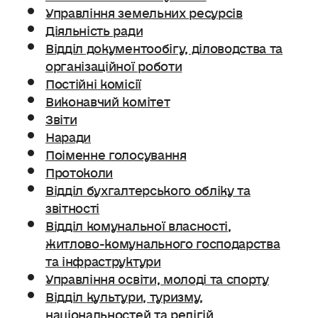
Управління земельних ресурсів
Діяльність ради
Відділ документообігу, діловодства та
організаційної роботи
Постійні комісії
Виконавчий комітет
Звіти
Наради
Поіменне голосування
Протоколи
Відділ бухгалтерського обліку та
звітності
Відділ комунальної власності,
житлово-комунального господарства
та інфраструктури
Управління освіти, молоді та спорту
Відділ культури, туризму,
національностей та релігій