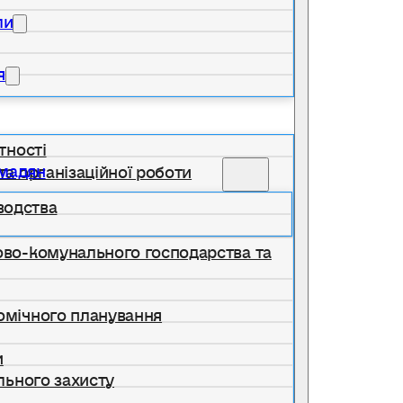
ли
я
тності
омадян
та організаційної роботи
водства
лово-комунального господарства та
номічного планування
и
ільного захисту