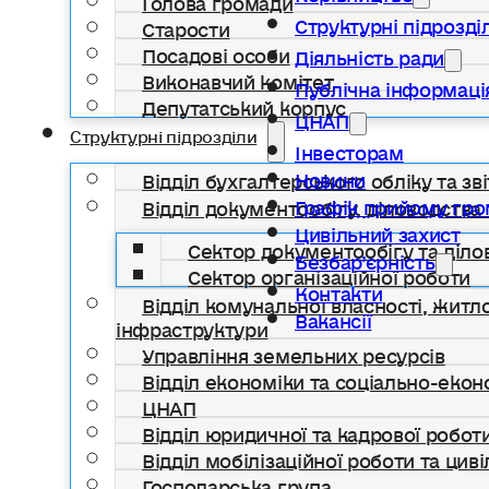
Структурні підрозді
Старости
Посадові особи
Діяльність ради
Виконавчий комітет
Публічна інформаці
Депутатський корпус
ЦНАП
Структурні підрозділи
Інвесторам
Новини
Відділ бухгалтерського обліку та зві
Графік прийому гр
Відділ документообігу, діловодства 
Цивільний захист
Сектор документообігу та діло
Безбар’єрність
Сектор організаційної роботи
Контакти
Відділ комунальної власності, жит
Вакансії
інфраструктури
Управління земельних ресурсів
Відділ економіки та соціально-еко
ЦНАП
Відділ юридичної та кадрової робот
Відділ мобілізаційної роботи та цив
Господарська група