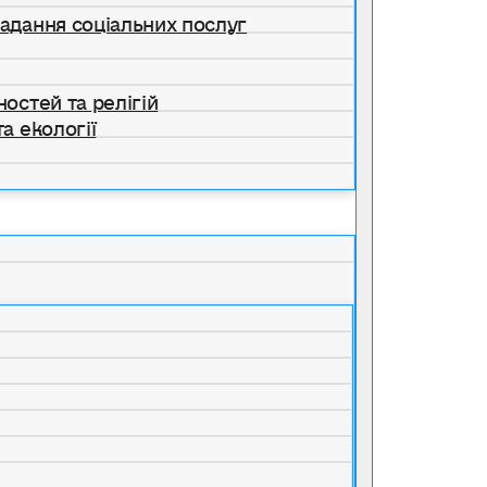
надання соціальних послуг
ностей та релігій
а екології