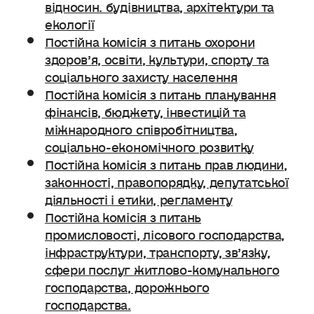
відносин. будівництва, архітектури та
екології
Постійна комісія з питань охорони
здоров’я, освіти, культури, спорту та
соціального захисту населення
Постійна комісія з питань планування
фінансів, бюджету, інвестицій та
міжнародного співробітництва,
соціально-економічного розвитку
Постійна комісія з питань прав людини,
законності, правопорядку, депутатської
діяльності і етики, регламенту
Постійна комісія з питань
промисловості, лісового господарства,
інфраструктури, транспорту, зв’язку,
сфери послуг житлово-комунального
господарства, дорожнього
господарства.