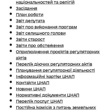
національностей та релігій
Засідання
План роботи
Звіт депутата
Звіт про виконання програм
Звіт селищного голови
Звіти старост
Звіти про обстеження
Оприлюднення проєктів регуляторних
актів
Перелік діючих регуляторних актів
Планування регуляторної діяльності
Інформаційні картки ЦНАП
Контакти ЦНАП
Новини ЦНАП
Нормативні документи ЦНАП
Перелік послуг ЦНАП
Постійна комісія з питань земельних