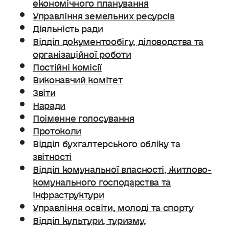
економічного планування
Управління земельних ресурсів
Діяльність ради
Відділ документообігу, діловодства та
організаційної роботи
Постійні комісії
Виконавчий комітет
Звіти
Наради
Поіменне голосування
Протоколи
Відділ бухгалтерського обліку та
звітності
Відділ комунальної власності, житлово-
комунального господарства та
інфраструктури
Управління освіти, молоді та спорту
Відділ культури, туризму,