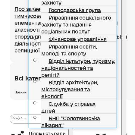
захисту
Про затвердження Положення про
Господарська група
тимчасове користування окремими
Управління соціального
елементами благоустрою комунальної
захисту та надання
власності для розміщення тимчасових
соціальних послуг
споруд для провадження підприємницької
Фінансове управління
діяльності на території Солотвинської
Управління освіти,
селищної територіальної громади
молоді та спорту
Відділ культури, туризму,
національностей та
релігій
Всі категорії розділу
Відділ архітектури,
містобудування та
Новини
екології
Служба у справах
дітей
КНП “Солотвинська
лікарня”
Обирайте серцем. Обирайт
Діяльність ради