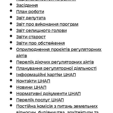
Засідання
План роботи
Звіт депутата
Звіт про виконання програм
Звіт селищного голови
Звіти старост
Звіти про обстеження
Оприлюднення проєктів регуляторних
актів
Перелік діючих регуляторних актів
Планування регуляторної діяльності
Інформаційні картки ЦНАП
Контакти ЦНАП
Новини ЦНАП
Нормативні документи ЦНАП
Перелік послуг ЦНАП
Постійна комісія з питань земельних
відносин. будівництва, архітектури та