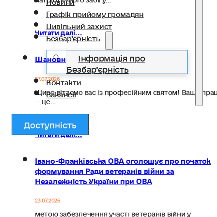
Новини
Графік прийому громадян
Цивільний захист
Читати далі...
Безбар’єрність
Інформація про
Шановні медичні працівники!
Безбар’єрність
27.07.2026
Контакти
Щиро вітаємо вас із професійним святом! Ваша пра
Вакансії
— це…
Доступність
Читати далі...
Івано-Франківська ОВА оголошує про початок
формування Ради ветеранів війни за
Незалежність України при ОВА
23.07.2026
метою забезпечення участі ветеранів війни у