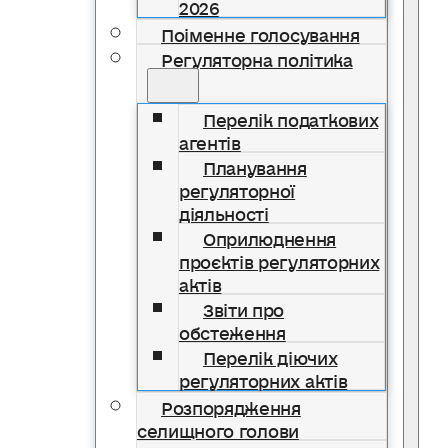
2026
Поіменне голосування
Регуляторна політика
Перелік податкових
агентів
Планування
регуляторної
діяльності
Оприлюднення
проєктів регуляторних
актів
Звіти про
обстеження
Перелік діючих
регуляторних актів
Розпорядження
селищного голови