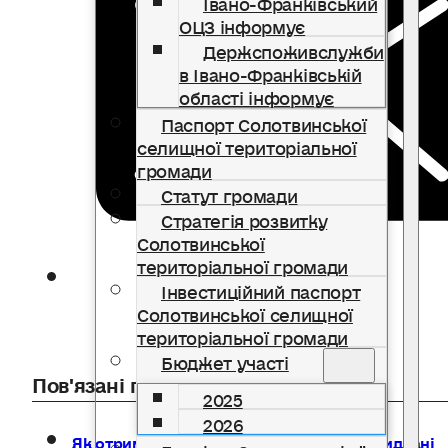
Івано-Франківський
ОЦЗ інформує
Держспоживслужби
в Івано-Франківській
області інформує
Паспорт Солотвинської
селищної територіальної
громади
Статут громади
Стратегія розвитку
Солотвинської
територіальної громади
Інвестиційний паспорт
Солотвинської селищної
територіальної громади
Бюджет участі
Пов'язані публікації
2025
2026
Як отримати компенсацію за товари, придбані