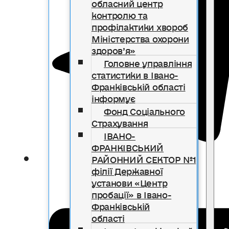
обласний центр
контролю та
профілактики хвороб
Міністерства охорони
здоров’я»
Головне управління
статистики в Івано-
Франківській області
інформує
Фонд Соціального
Страхування
ІВАНО-
ФРАНКІВСЬКИЙ
РАЙОННИЙ СЕКТОР №1
філії Державної
установи «Центр
пробації» в Івано-
Франківській
області