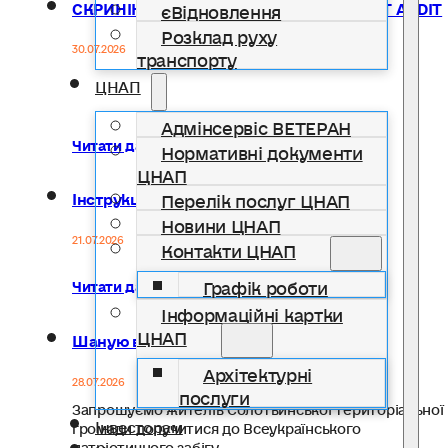
СКРИНІНГ ВЖИВАННЯ АЛКОГОЛЮ: ТЕСТ AUDIT
єВідновлення
Розклад руху
30.07.2026
транспорту
ЦНАП
Адмінсервіс ВЕТЕРАН
Читати далі...
Нормативні документи
ЦНАП
Перелік послуг ЦНАП
Інструкції з безпеки
Новини ЦНАП
21.07.2026
Контакти ЦНАП
Графік роботи
Читати далі...
Інформаційні картки
ЦНАП
Шаную воїнів, біжу за Героїв України!
Архітектурні
28.07.2026
послуги
Запрошуємо жителів Солотвинської територіальної
Інвесторам
громади долучитися до Всеукраїнського
патріотичного забігу…