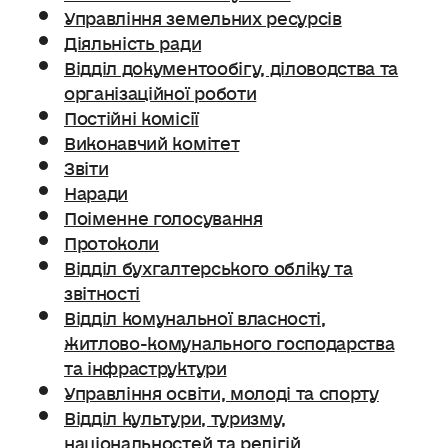
Управління земельних ресурсів
Діяльність ради
Відділ документообігу, діловодства та
організаційної роботи
Постійні комісії
Виконавчий комітет
Звіти
Наради
Поіменне голосування
Протоколи
Відділ бухгалтерського обліку та
звітності
Відділ комунальної власності,
житлово-комунального господарства
та інфраструктури
Управління освіти, молоді та спорту
Відділ культури, туризму,
національностей та релігій