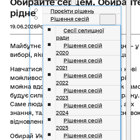
рідне
Проєкти рішень
Рішення сесій
19.06.2026
Розділ
Новини
Сесії селищної
ради
Майбутнє України твориться сьогодні – у
Рішення сесій
2020
виборі, який робить кожен українець.
Рішення сесій
2021
Навчатися, розвиватися, відкривати нові
Рішення сесій
можливості та реалізовувати свої мрії
2022
можна вдома, поруч із тими, хто так сам
Рішення сесій
будує сильну, сучасну та успішну країну.
2023
Саме люди є рушійною силою змін, а їх
Рішення сесій
знання, талант і наполегливість – осново
2024
Рішення сесій
відновлення та розвитку України.
2025
Обирай Україну.
Рішення сесій