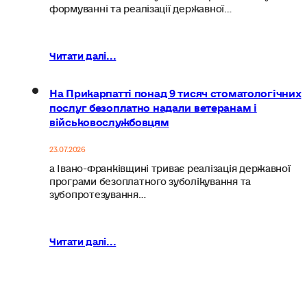
формуванні та реалізації державної…
Читати далі...
На Прикарпатті понад 9 тисяч стоматологічних
послуг безоплатно надали ветеранам і
військовослужбовцям
23.07.2026
а Івано-Франківщині триває реалізація державної
програми безоплатного зуболікування та
зубопротезування…
Читати далі...