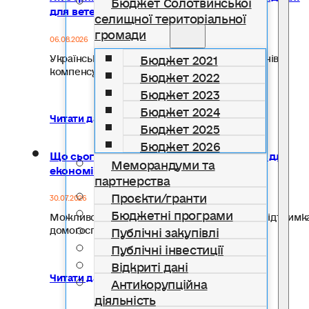
Бюджет Солотвинської
для ветеранського бізнесу
селищної територіальної
громади
06.08.2026
Бюджет 2021
Український ветеранський фонд Мінветеранів
компенсує до 20 тисяч гривень на…
Бюджет 2022
Бюджет 2023
Бюджет 2024
Читати далі...
Бюджет 2025
Бюджет 2026
Що сьогодні найбільше потрібно людям для
Меморандуми та
економічного відновлення?
партнерства
Проєкти/гранти
30.07.2026
Бюджетні програми
Можливості для розвитку власної справи? Підтримк
Публічні закупівлі
домогосподарств? Нові джерела доходу?…
Публічні інвестиції
Відкриті дані
Читати далі...
Антикорупційна
діяльність