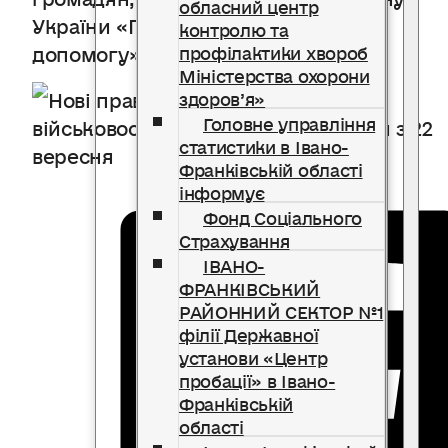
обласний центр
України «Про безоплатну правничу
контролю та
допомогу».
профілактики хвороб
Міністерства охорони
здоров’я»
Головне управління
статистики в Івано-
Франківській області
інформує
Фонд Соціального
Страхування
ІВАНО-
ФРАНКІВСЬКИЙ
РАЙОННИЙ СЕКТОР №1
філії Державної
установи «Центр
пробації» в Івано-
Франківській
області