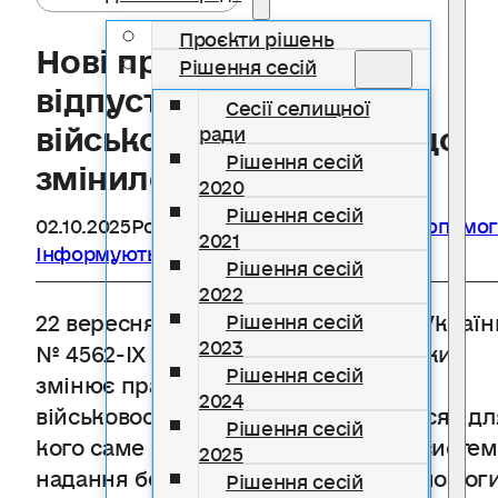
Проєкти рішень
Нові правила щодо
Рішення сесій
відпусток для
Сесії селищної
військовослужбовців: що
ради
Рішення сесій
змінилося з 22 вересня
2020
Рішення сесій
02.10.2025
Розділ
Безоплатна правнича допомог
2021
Інформують державні органи
Рішення сесій
2022
22 вересня набрав чинності Закон Україн
Рішення сесій
2023
№ 4562-IX від 31 липня 2025 року, який
Рішення сесій
змінює правила надання відпусток
2024
військовослужбовцям. Що змінилося і дл
Рішення сесій
кого саме — розповідають юристи систе
2025
надання безоплатної правничої допомог
Рішення сесій