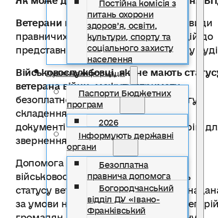
Постійна комісія з
питань охорони
Ветерани війни
мають право на усі види
здоров’я, освіти,
правничих послуг — від консультацій до
культури, спорту та
соціального захисту
представництва інтересів, зокрема у суді
населення
Військовослужбовці, які не мають статус
Публічна інформація
ветерана війни
, можуть отримати
Паспорти Бюджетних
безоплатно — консультації, допомогу
програм
складення заяв, скарг та інших
2026
документів правового характеру, крім дл
Інформують державні
звернення до суду.
органи
Допомога зі зверненням до суду
Безоплатна
військовослужбовцям, які не мають
правнича допомога
Богородчанський
статусу ветерана війни, може бути надан
відділ ДУ «Івано-
за умови належності до однієї з категорі
Франківський
громадян, які визначені ст. 14 Закону