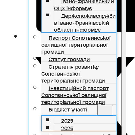
Івано-Франківський
ОЦЗ інформує
Держспоживслужби
в Івано-Франківській
області інформує
Паспорт Солотвинської
селищної територіальної
громади
Статут громади
Стратегія розвитку
Солотвинської
територіальної громади
Інвестиційний паспорт
Солотвинської селищної
територіальної громади
Бюджет участі
2025
2026