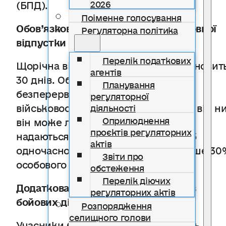
(БПД).
2026
Поіменне голосування
Обов’язкова частина щорічної основної
Регуляторна політика
відпустки
Перелік податкових
Щорічна відпустка, як і раніше, становит
агентів
30 днів. Обов’язково мають надати
Планування
безперервно 15 днів — за бажанням
регуляторної
військовослужбовця, і відмовитися від н
діяльності
Оприлюднення
він може лише сам. Решта 15 днів
проєктів регуляторних
надаються з урахуванням того, щоб
актів
одночасно у відпустці було не більше 30
Звіти про
особового складу підрозділу.
обстеження
Перелік діючих
Додаткова відпустка для учасників
регуляторних актів
бойових дій
Розпорядження
селищного голови
Учасники бойових дій знову можуть