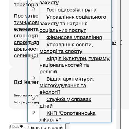
захисту
територіальної громади
Господарська група
Про затвердження Положення про
Управління соціального
тимчасове користування окремими
захисту та надання
елементами благоустрою комунальної
соціальних послуг
власності для розміщення тимчасових
Фінансове управління
споруд для провадження підприємницької
Управління освіти,
діяльності на території Солотвинської
молоді та спорту
селищної територіальної громади
Відділ культури, туризму,
національностей та
релігій
Відділ архітектури,
Всі категорії розділу
містобудування та
екології
Безоплатна правнича допомога
Служба у справах
Інформують державні органи
дітей
КНП “Солотвинська
лікарня”
Діяльність ради