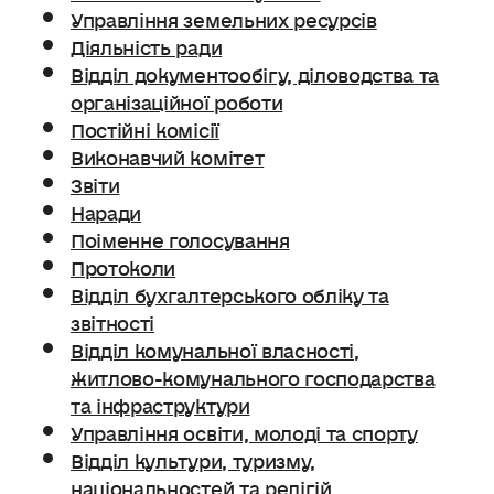
Управління земельних ресурсів
Діяльність ради
Відділ документообігу, діловодства та
організаційної роботи
Постійні комісії
Виконавчий комітет
Звіти
Наради
Поіменне голосування
Протоколи
Відділ бухгалтерського обліку та
звітності
Відділ комунальної власності,
житлово-комунального господарства
та інфраструктури
Управління освіти, молоді та спорту
Відділ культури, туризму,
національностей та релігій