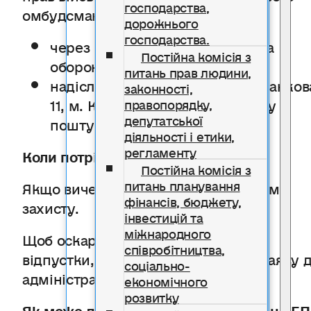
господарства,
омбудсмана):
дорожнього
господарства.
через гарячу лінію Міністерства
Постійна комісія з
оборони за номером 1512
питань прав людини,
надіслати лист на адресу вул. Банков
законності,
11, м. Київ, 01220 або електронну
правопорядку,
депутатської
пошту: zpv@apu.gov.ua
діяльності і етики,
регламенту
Коли потрібно звертатися до суду
Постійна комісія з
питань планування
Якщо вичерпано внутрішні механізми
фінансів, бюджету,
захисту.
інвестицій та
міжнародного
Щоб оскаржити відмову у наданні
співробітництва,
відпустки, можна подати позовну заяву 
соціально-
адміністративного суду.
економічного
розвитку
Як може допомогти система надання Б