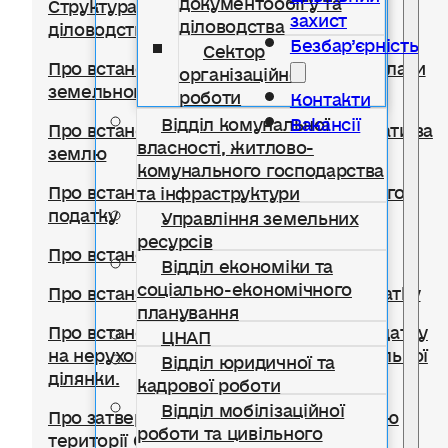
Структура відділу документообігу,
захист
діловодства
діловодства та організаційної роботи
Безбар’єрність
Сектор
Про встановлення ставок та пільг із сплати
організаційної
земельного податку
роботи
Контакти
Відділ комунальної
Вакансії
Про встановлення ставок орендної плати за
власності, житлово-
землю
комунального господарства
Про встановлення ставки транспортного
та інфраструктури
податку
Управління земельних
ресурсів
Про встановлення туристичного збору
Відділ економіки та
соціально-економічного
Про встановлення ставок єдиного податку
планування
Про встановлення ставок із сплати податку
ЦНАП
на нерухоме майно, відмінне від земельної
Відділ юридичної та
ділянки.
кадрової роботи
Відділ мобілізаційної
Про затвердження Правил благоустрою
роботи та цивільного
території Солотвинської селищної