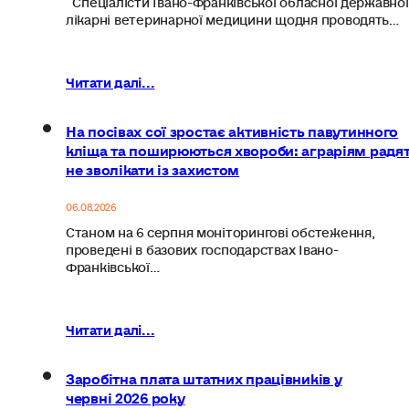
лікарні ветеринарної медицини щодня проводять…
Читати далі...
На посівах сої зростає активність павутинного
кліща та поширюються хвороби: аграріям радя
не зволікати із захистом
06.08.2026
Станом на 6 серпня моніторингові обстеження,
проведені в базових господарствах Івано-
Франківської…
Читати далі...
Заробітна плата штатних працівників у
червні 2026 року