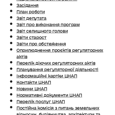
Засідання
План роботи
Звіт депутата
Звіт про виконання програм
Звіт селищного голови
Звіти старост
Звіти про обстеження
Оприлюднення проєктів регуляторних
актів
Перелік діючих регуляторних актів
Планування регуляторної діяльності
Інформаційні картки ЦНАП
Контакти ЦНАП
Новини ЦНАП
Нормативні документи ЦНАП
Перелік послуг ЦНАП
Постійна комісія з питань земельних
відносин. будівництва, архітектури та