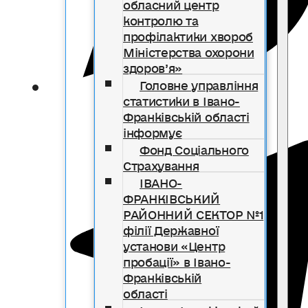
обласний центр
контролю та
профілактики хвороб
Міністерства охорони
здоров’я»
Головне управління
статистики в Івано-
Франківській області
інформує
Фонд Соціального
Страхування
ІВАНО-
ФРАНКІВСЬКИЙ
РАЙОННИЙ СЕКТОР №1
філії Державної
установи «Центр
пробації» в Івано-
Франківській
області