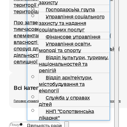
захисту
території Солотвинської селищної
Господарська група
територіальної громади
Управління соціального
Про затвердження Положення про
захисту та надання
тимчасове користування окремими
соціальних послуг
елементами благоустрою комунальної
Фінансове управління
власності для розміщення тимчасових
Управління освіти,
споруд для провадження підприємницької
молоді та спорту
діяльності на території Солотвинської
Відділ культури, туризму,
селищної територіальної громади
національностей та
релігій
Відділ архітектури,
містобудування та
Всі категорії розділу
екології
Служба у справах
Головне управління статистики в Івано-Франківській області інформує
дітей
КНП “Солотвинська
лікарня”
Діяльність ради