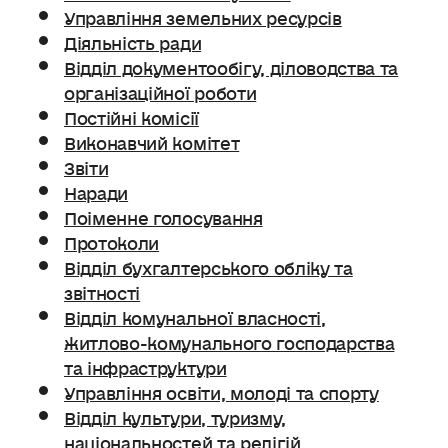
Управління земельних ресурсів
Діяльність ради
Відділ документообігу, діловодства та
організаційної роботи
Постійні комісії
Виконавчий комітет
Звіти
Наради
Поіменне голосування
Протоколи
Відділ бухгалтерського обліку та
звітності
Відділ комунальної власності,
житлово-комунального господарства
та інфраструктури
Управління освіти, молоді та спорту
Відділ культури, туризму,
національностей та релігій