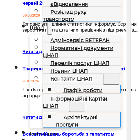
червні 2026 року
єВідновлення
Розклад руху
06.08.2026
транспорту
Головне управління статистики інформує. Середня
ЦНАП
заробітна плата штатних працівників підприємств,…
Адмінсервіс ВЕТЕРАН
Нормативні документи
Читати далі...
ЦНАП
Перелік послуг ЦНАП
Тваринництво Івано-Франківської області
Новини ЦНАП
Контакти ЦНАП
28.07.2026
Графік роботи
Частка продукції тваринництва в загальному обсязі
аграрної продукції області складає понад…
Інформаційні картки
ЦНАП
Архітектурні
Читати далі...
послуги
Інвесторам
Всесвітній день боротьби з гепатитом