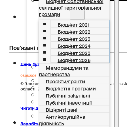
Бюджет Солотвинської
селищної територіальної
громади
Бюджет 2021
Бюджет 2022
Бюджет 2023
Бюджет 2024
Пов'язані публікації
Бюджет 2025
Бюджет 2026
День будівельника
Меморандуми та
партнерства
06.08.2026
Проєкти/гранти
© Головне управління статистики в Івано-Франківськ
Бюджетні програми
області, 2026
Публічні закупівлі
Публічні інвестиції
Читати далі...
Відкриті дані
Антикорупційна
діяльність
Заробітна плата штатних працівників у