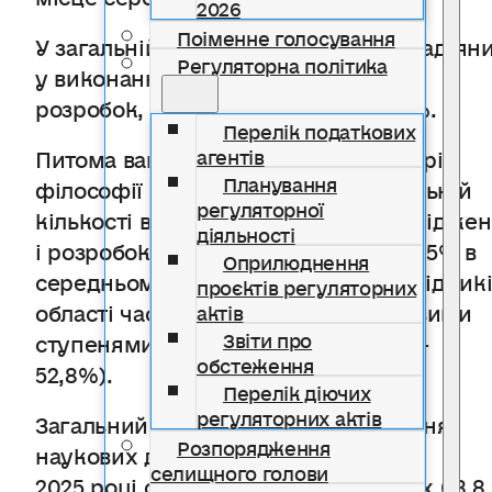
2026
Поіменне голосування
У загальній кількості працівників, задіян
Регуляторна політика
у виконанні наукових досліджень і
розробок, частка жінок склала 48%.
Перелік податкових
Питома вага докторів наук та докторів
агентів
Планування
філософії (кандидатів наук) в загальній
регуляторної
кількості виконавців наукових досліджен
діяльності
і розробок становила 46% проти 35,5% в
Оприлюднення
середньому по Україні. Серед дослідник
проєктів регуляторних
області частка працівників з науковими
актів
Звіти про
ступенями склала 56,1% (в Україні –
обстеження
52,8%).
Перелік діючих
регуляторних актів
Загальний обсяг витрат на виконання
Розпорядження
наукових досліджень і розробок у
селищного голови
2025 році склав 147,5 млн.грн, з яких 68,8