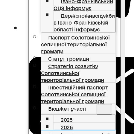
Івано-Франківський
ОЦЗ інформує
Держспоживслужби
в Івано-Франківській
області інформує
Паспорт Солотвинської
селищної територіальної
громади
Статут громади
Стратегія розвитку
Солотвинської
територіальної громади
Інвестиційний паспорт
Солотвинської селищної
територіальної громади
Бюджет участі
2025
2026