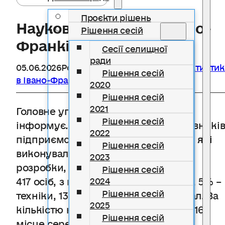
Проєкти рішень
Наукова діяльність Івано-
Рішення сесій
Франківщини
Сесії селищної
ради
05.06.2026
Розділ
Головне управління статистик
Рішення сесій
в Івано-Франківській області інформує
2020
Рішення сесій
2021
Головне управління статистики
Рішення сесій
інформує. Загальна кількість працівникі
2022
підприємств та організацій області, які
Рішення сесій
виконували наукові дослідження і
2023
розробки, у 2025 році становила
Рішення сесій
417 осіб, з них 82% – це дослідники, 5% –
2024
Рішення сесій
техніки, 13% – допоміжний персонал. За
2025
кількістю науковців область посіла 16
Рішення сесій
місце серед регіонів держави.