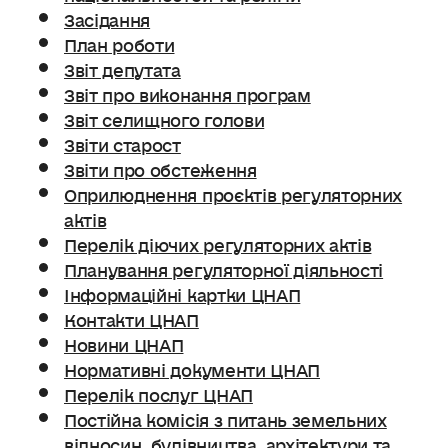
Засідання
План роботи
Звіт депутата
Звіт про виконання програм
Звіт селищного голови
Звіти старост
Звіти про обстеження
Оприлюднення проєктів регуляторних
актів
Перелік діючих регуляторних актів
Планування регуляторної діяльності
Інформаційні картки ЦНАП
Контакти ЦНАП
Новини ЦНАП
Нормативні документи ЦНАП
Перелік послуг ЦНАП
Постійна комісія з питань земельних
відносин. будівництва, архітектури та