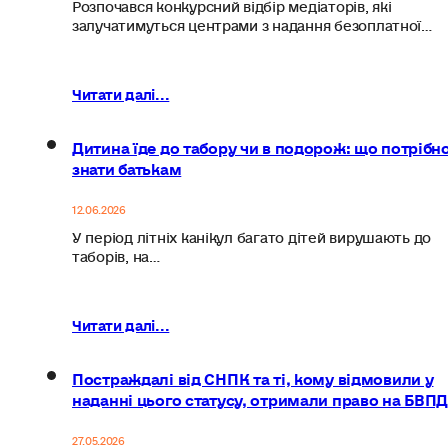
Розпочався конкурсний відбір медіаторів, які
залучатимуться центрами з надання безоплатної…
Читати далі...
Дитина їде до табору чи в подорож: що потрібн
знати батькам
12.06.2026
У період літніх канікул багато дітей вирушають до
таборів, на…
Читати далі...
Постраждалі від СНПК та ті, кому відмовили у
наданні цього статусу, отримали право на БВП
27.05.2026