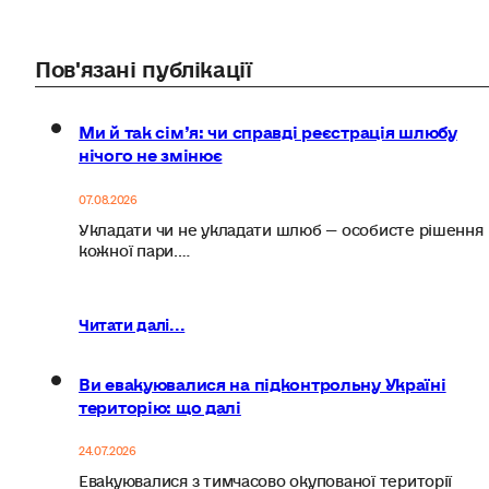
Пов'язані публікації
Ми й так сім’я: чи справді реєстрація шлюбу
нічого не змінює
07.08.2026
Укладати чи не укладати шлюб — особисте рішення
кожної пари.…
Читати далі...
Ви евакуювалися на підконтрольну Україні
територію: що далі
24.07.2026
Евакуювалися з тимчасово окупованої території