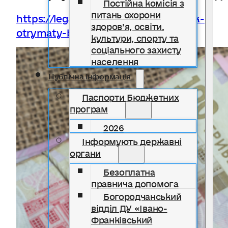
Постійна комісія з
питань охорони
https://legalaid.gov.ua/kliyentam/yak-
здоров’я, освіти,
otrymaty-bpd/
культури, спорту та
соціального захисту
населення
Публічна інформація
Паспорти Бюджетних
програм
2026
Інформують державні
органи
Безоплатна
правнича допомога
Богородчанський
відділ ДУ «Івано-
Франківський