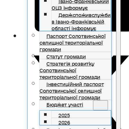
Івано-Франківський
ОЦЗ інформує
Держспоживслужби
в Івано-Франківській
області інформує
Паспорт Солотвинської
селищної територіальної
громади
Статут громади
Стратегія розвитку
Солотвинської
територіальної громади
Інвестиційний паспорт
Солотвинської селищної
територіальної громади
Бюджет участі
2025
2026