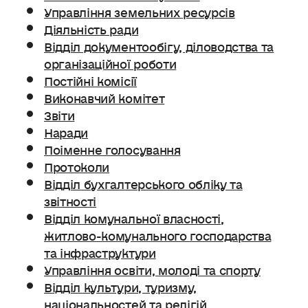
Управління земельних ресурсів
Діяльність ради
Відділ документообігу, діловодства та
організаційної роботи
Постійні комісії
Виконавчий комітет
Звіти
Наради
Поіменне голосування
Протоколи
Відділ бухгалтерського обліку та
звітності
Відділ комунальної власності,
житлово-комунального господарства
та інфраструктури
Управління освіти, молоді та спорту
Відділ культури, туризму,
національностей та релігій