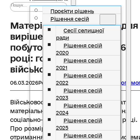
Проєкти рішень
Рішення сесій
Матеріальна допомога для
Сесії селищної
вирішення соціально-
ради
побутових питань у 2026
Рішення сесій
2020
році: головне для
Рішення сесій
військовослужбовців
2021
Рішення сесій
06.03.2026
Розділ
Безоплатна правнича допомо
2022
Рішення сесій
2023
Військовослужбовці можуть отримати
Рішення сесій
матеріальну допомогу для вирішення
2024
соціально-побутових питань у 2026 році.
Рішення сесій
Про розмір допомоги та підстави її
2025
Рішення сесій
отримання розповідають юристи систем