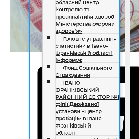
обласний центр
контролю та
профілактики хвороб
Міністерства охорони
здоров’я»
Головне управління
статистики в Івано-
Франківській області
інформує
Фонд Соціального
Страхування
ІВАНО-
ФРАНКІВСЬКИЙ
РАЙОННИЙ СЕКТОР №1
філії Державної
установи «Центр
пробації» в Івано-
Франківській
області