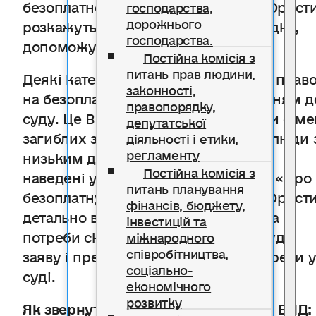
безоплатної правничої допомоги. Юрист
господарства,
дорожнього
розкажуть, як діяти у вашому випадку,
господарства.
допоможуть скласти рапорти.
Постійна комісія з
питань прав людини,
Деякі категорії людей також мають прав
законності,
на безоплатну допомогу зі зверненням д
правопорядку,
суду. Це ВПО, ветерани війни, члени сіме
депутатської
загиблих захисників та захисниць, люди 
діяльності і етики,
регламенту
низьким доходом та інші категорії
Постійна комісія з
наведені у статті 14 Закону України «Про
питань планування
безоплатну правничу допомогу». Юрист
фінансів, бюджету,
детально вивчать ваші обставини, за
інвестицій та
потреби складуть та подадуть до суду
міжнародного
співробітництва,
заяву і представлятимуть ваші інтереси 
соціально-
суді.
економічного
розвитку
Як звернутися до системи надання БПД: