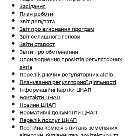
Засідання
План роботи
Звіт депутата
Звіт про виконання програм
Звіт селищного голови
Звіти старост
Звіти про обстеження
Оприлюднення проєктів регуляторних
актів
Перелік діючих регуляторних актів
Планування регуляторної діяльності
Інформаційні картки ЦНАП
Контакти ЦНАП
Новини ЦНАП
Нормативні документи ЦНАП
Перелік послуг ЦНАП
Постійна комісія з питань земельних
відносин. будівництва, архітектури та