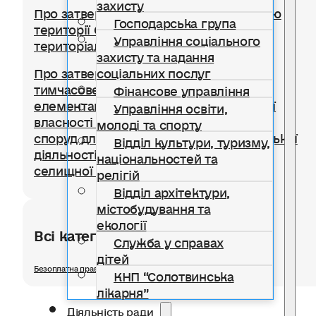
захисту
Про затвердження Правил благоустрою
Господарська група
території Солотвинської селищної
Управління соціального
територіальної громади
захисту та надання
соціальних послуг
Про затвердження Положення про
тимчасове користування окремими
Фінансове управління
елементами благоустрою комунальної
Управління освіти,
власності для розміщення тимчасових
молоді та спорту
споруд для провадження підприємницької
Відділ культури, туризму,
діяльності на території Солотвинської
національностей та
селищної територіальної громади
релігій
Відділ архітектури,
містобудування та
екології
Всі категорії розділу
Служба у справах
дітей
Безоплатна правнича допомога
КНП “Солотвинська
лікарня”
Діяльність ради