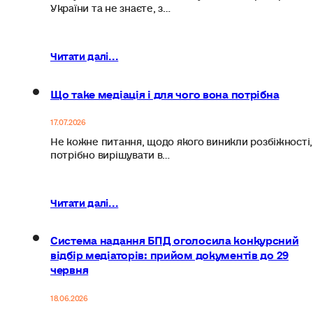
України та не знаєте, з…
Читати далі...
Що таке медіація і для чого вона потрібна
17.07.2026
Не кожне питання, щодо якого виникли розбіжності,
потрібно вирішувати в…
Читати далі...
Система надання БПД оголосила конкурсний
відбір медіаторів: прийом документів до 29
червня
18.06.2026