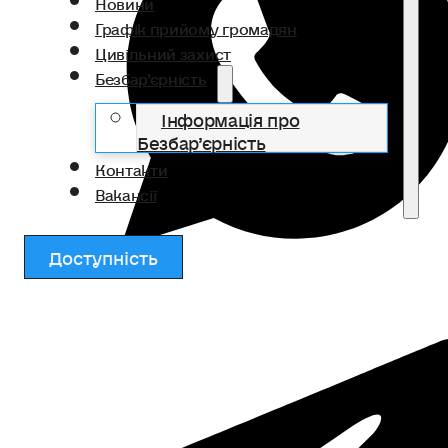
Новини
Графік прийому громадян
Цивільний захист
Безбар’єрність
Інформація про
Безбар’єрність
Контакти
Вакансії
Доступність