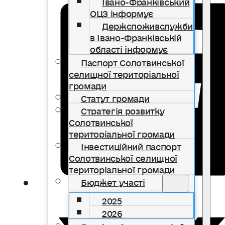
Івано-Франківський
ОЦЗ інформує
Держспоживслужби
в Івано-Франківській
області інформує
Паспорт Солотвинської
селищної територіальної
громади
Статут громади
Стратегія розвитку
Солотвинської
територіальної громади
Інвестиційний паспорт
Солотвинської селищної
територіальної громади
Бюджет участі
2025
2026