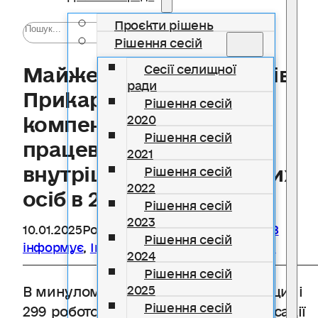
Проєкти рішень
Рішення сесій
Майже 300 роботодавців
Сесії селищної
ради
Прикарпаття отримали
Рішення сесій
компенсацію витрат за
2020
Рішення сесій
працевлаштування
2021
внутрішньо переміщених
Рішення сесій
2022
осіб в 2024 роц
Рішення сесій
2023
10.01.2025
Розділ
Івано-Франківський ОЦЗ
Рішення сесій
інформує
,
Інформують державні органи
2024
Рішення сесій
В минулому році на Івано-Франківщині
2025
Рішення сесій
299 роботодавців отримали компенсації