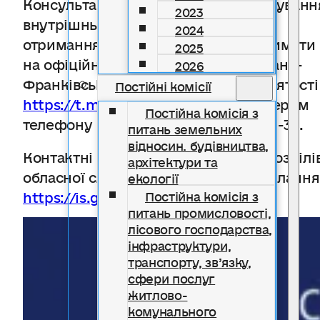
Консультацію з питань працевлаштуванн
2023
внутрішньо переміщених осіб та
2024
отримання компенсації можна отримати
2025
на офіційному телеграм-акаунті Івано-
2026
Франківської обласної служби зайнятості
Постійні комісії
https://t.me/DCZ_IF
, а також за номером
Постійна комісія з
телефону гарячої лінії – 066-655-40-33.
питань земельних
відносин. будівництва,
Контактні телефони та адреса підрозділі
архітектури та
обласної служби зайнятості за посиланн
екології
https://is.gd/u0nOYN
).
Постійна комісія з
питань промисловості,
лісового господарства,
інфраструктури,
транспорту, зв’язку,
сфери послуг
житлово-
комунального