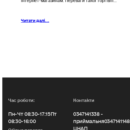
Читати далі...
Час роботи:
Контакти
Пн-Чт 08:30-17:15
Пт
0347141338 -
08:30-16:00
приймальня
0347141148
ЦНАП
Обідня перерва