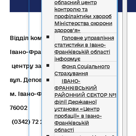
обласний центр
контролю та
профілактики хвороб
Міністерства охорони
здоров’я»
Відділ комунікацій
Головне управління
статистики в Івано-
Івано-Франківського обласного
Франківській області
інформує
центру зайнятості
Фонд Соціального
Страхування
вул. Деповська, 89 а,
ІВАНО-
ФРАНКІВСЬКИЙ
м. Івано-Франківськ,
РАЙОННИЙ СЕКТОР №1
філії Державної
76002
установи «Центр
пробації» в Івано-
(0342) 72 21 00
Франківській
області