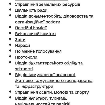
Управління земельних ресурсів
Діяльність ради
Відділ документообігу, діловодства та
організаційної роботи
Постійні комісії
Виконавчий комітет
Звіти
Наради
Поіменне голосування
Протоколи
Відділ бухгалтерського обліку та
звітності
Відділ комунальної власності,
житлово-комунального господарства
та інфраструктури
Управління освіти, молоді та спорту
Відділ культури, туризму,
національностей та релігій