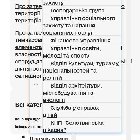
захисту
Про затвердження Правил благоустрою
Господарська група
території Солотвинської селищної
Управління соціального
територіальної громади
захисту та надання
соціальних послуг
Про затвердження Положення про
тимчасове користування окремими
Фінансове управління
елементами благоустрою комунальної
Управління освіти,
власності для розміщення тимчасових
молоді та спорту
споруд для провадження підприємницької
Відділ культури, туризму,
діяльності на території Солотвинської
національностей та
селищної територіальної громади
релігій
Відділ архітектури,
містобудування та
екології
Всі категорії розділу
Служба у справах
дітей
Івано-Франківський ОЦЗ інформує
КНП “Солотвинська
Інформують державні органи
лікарня”
Діяльність ради