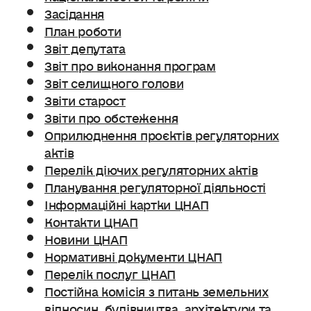
Засідання
План роботи
Звіт депутата
Звіт про виконання програм
Звіт селищного голови
Звіти старост
Звіти про обстеження
Оприлюднення проєктів регуляторних
актів
Перелік діючих регуляторних актів
Планування регуляторної діяльності
Інформаційні картки ЦНАП
Контакти ЦНАП
Новини ЦНАП
Нормативні документи ЦНАП
Перелік послуг ЦНАП
Постійна комісія з питань земельних
відносин. будівництва, архітектури та