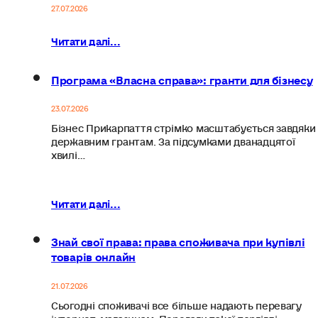
27.07.2026
Читати далі...
Програма «Власна справа»: гранти для бізнесу
23.07.2026
Бізнес Прикарпаття стрімко масштабується завдяки
державним грантам. За підсумками дванадцятої
хвилі…
Читати далі...
Знай свої права: права споживача при купівлі
товарів онлайн
21.07.2026
Сьогодні споживачі все більше надають перевагу
інтернет-магазинам. Переваги такої торгівлі…