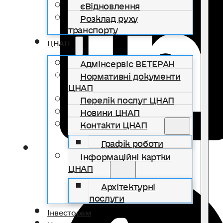
єВідновлення
Розклад руху
транспорту
ЦНАП
Адмінсервіс ВЕТЕРАН
Нормативні документи
ЦНАП
Перелік послуг ЦНАП
Новини ЦНАП
Контакти ЦНАП
Графік роботи
Інформаційні картки
ЦНАП
Архітектурні
послуги
Інвесторам