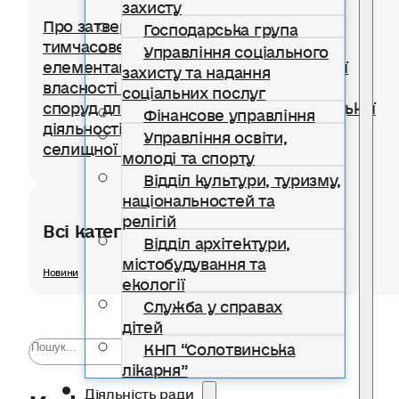
захисту
Про затвердження Положення про
Господарська група
тимчасове користування окремими
Управління соціального
елементами благоустрою комунальної
захисту та надання
власності для розміщення тимчасових
соціальних послуг
споруд для провадження підприємницької
Фінансове управління
діяльності на території Солотвинської
Управління освіти,
селищної територіальної громади
молоді та спорту
Відділ культури, туризму,
національностей та
релігій
Всі категорії розділу
Відділ архітектури,
містобудування та
Новини
екології
Служба у справах
дітей
КНП “Солотвинська
лікарня”
Кожна дитина має право н
Діяльність ради