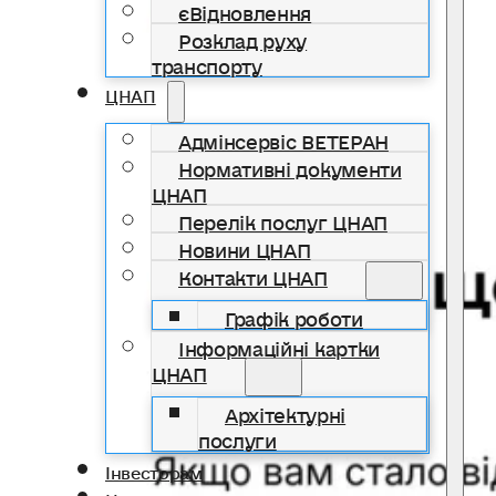
єВідновлення
Розклад руху
транспорту
ЦНАП
Адмінсервіс ВЕТЕРАН
Нормативні документи
ЦНАП
Перелік послуг ЦНАП
Новини ЦНАП
Контакти ЦНАП
Графік роботи
Інформаційні картки
ЦНАП
Архітектурні
послуги
Інвесторам