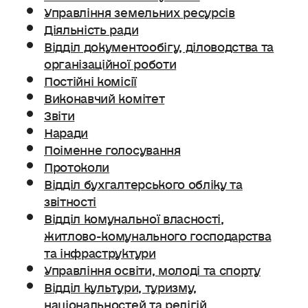
Управління земельних ресурсів
Діяльність ради
Відділ документообігу, діловодства та
організаційної роботи
Постійні комісії
Виконавчий комітет
Звіти
Наради
Поіменне голосування
Протоколи
Відділ бухгалтерського обліку та
звітності
Відділ комунальної власності,
житлово-комунального господарства
та інфраструктури
Управління освіти, молоді та спорту
Відділ культури, туризму,
національностей та релігій