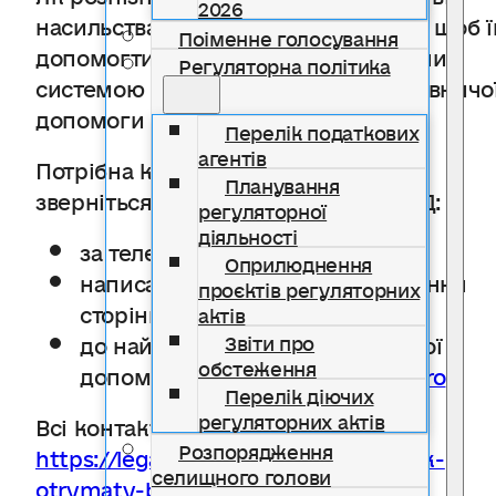
2026
насильства або булінгу, та як діяти, щоб ї
Поіменне голосування
допомогти — у картках, підготовлених
Регуляторна політика
системою надання безоплатної правничо
допомоги (БПД).
Перелік податкових
агентів
Потрібна консультація юриста —
Планування
зверніться до системи надання БПД:
регуляторної
діяльності
за телефоном 0 800 213 103
Оприлюднення
написати у приватні повідомлення
проєктів регуляторних
сторінці @Ukraine.Legal.Aid
актів
до найближчого бюро правничої
Звіти про
обстеження
допомоги:
https://bit.ly/bpd_buro
Перелік діючих
регуляторних актів
Всі контакти за посиланням:
Розпорядження
https://legalaid.gov.ua/kliyentam/yak-
селищного голови
otrymaty-bpd