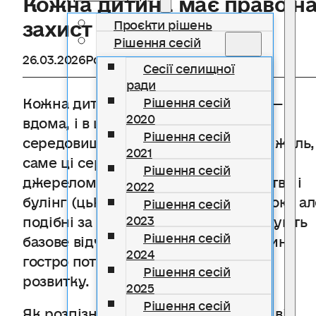
захист
Проєкти рішень
Рішення сесій
26.03.2026
Розділ
Новини
Сесії селищної
ради
Кожна дитина має право на захист — і
Рішення сесій
2020
вдома, і в школі, і в будь-якому
Рішення сесій
середовищі, де вона зростає. Та, на жаль,
2021
саме ці середовища іноді стають
Рішення сесій
джерелом болю. Домашнє насильство і
2022
булінг (цькування) — різні за формою, ал
Рішення сесій
подібні за наслідками: обидва руйнують
2023
Рішення сесій
базове відчуття безпеки, якого дитина
2024
гостро потребує для нормального
Рішення сесій
розвитку.
2025
Рішення сесій
Як розпізнати, що дитина потерпає від