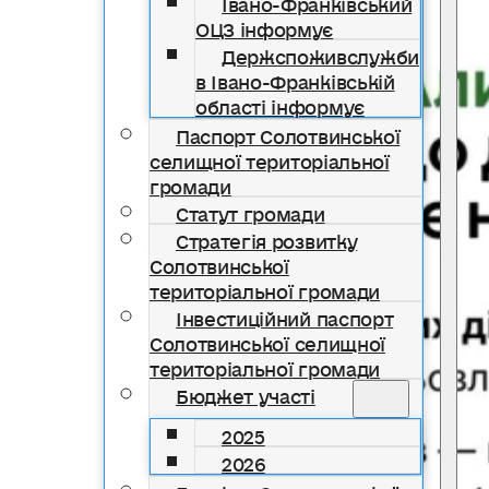
Івано-Франківський
ОЦЗ інформує
Держспоживслужби
в Івано-Франківській
області інформує
Паспорт Солотвинської
селищної територіальної
громади
Статут громади
Стратегія розвитку
Солотвинської
територіальної громади
Інвестиційний паспорт
Солотвинської селищної
територіальної громади
Бюджет участі
2025
2026