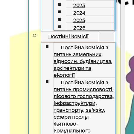
2023
2024
2025
2026
Постійні комісії
Постійна комісія з
питань земельних
відносин. будівництва,
архітектури та
екології
Постійна комісія з
питань промисловості,
лісового господарства,
інфраструктури,
транспорту, зв’язку,
сфери послуг
житлово-
комунального