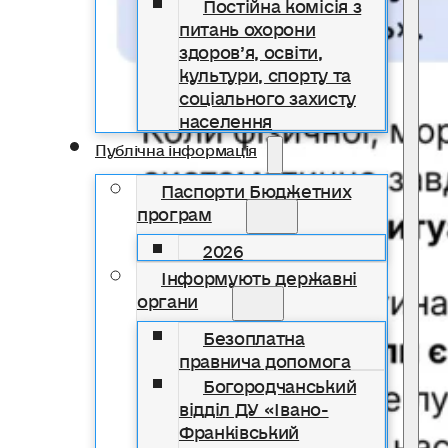
Постійна комісія з
питань охорони
здоров’я, освіти,
культури, спорту та
соціального захисту
населення
Публічна інформація
Паспорти Бюджетних
програм
2026
Інформують державні
органи
Безоплатна
правнича допомога
Богородчанський
відділ ДУ «Івано-
Франківський