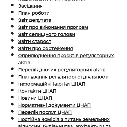
Засідання
План роботи
Звіт депутата
Звіт про виконання програм
Звіт селищного голови
Звіти старост
Звіти про обстеження
Оприлюднення проєктів регуляторних
актів
Перелік діючих регуляторних актів
Планування регуляторної діяльності
Інформаційні картки ЦНАП
Контакти ЦНАП
Новини ЦНАП
Нормативні документи ЦНАП
Перелік послуг ЦНАП
Постійна комісія з питань земельних
відносин. будівництва, архітектури та