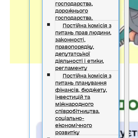
господарства,
дорожнього
господарства.
Постійна комісія з
питань прав людини,
законності,
правопорядку,
депутатської
діяльності і етики,
регламенту
Постійна комісія з
питань планування
фінансів, бюджету,
інвестицій та
міжнародного
співробітництва,
соціально-
економічного
розвитку