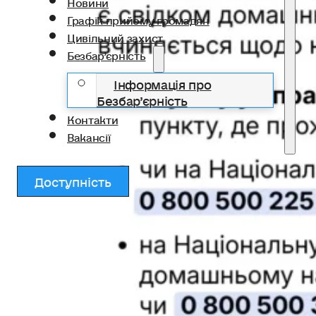
Новини
Графік прийому громадян
Цивільний захист
Безбар’єрність
Інформація про
Безбар’єрність
Контакти
Вакансії
Доступність