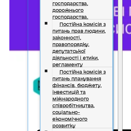
господарства,
дорожнього
господарства.
Постійна комісія з
питань прав людини,
законності,
правопорядку,
депутатської
діяльності і етики,
регламенту
Постійна комісія з
питань планування
фінансів, бюджету,
інвестицій та
міжнародного
співробітництва,
соціально-
економічного
розвитку