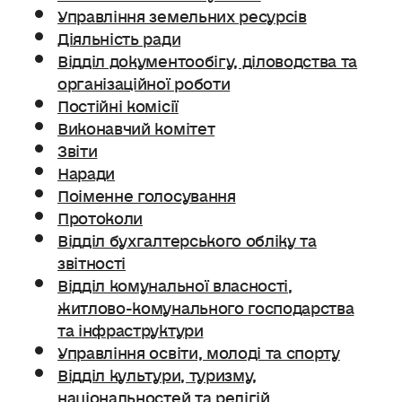
Управління земельних ресурсів
Діяльність ради
Відділ документообігу, діловодства та
організаційної роботи
Постійні комісії
Виконавчий комітет
Звіти
Наради
Поіменне голосування
Протоколи
Відділ бухгалтерського обліку та
звітності
Відділ комунальної власності,
житлово-комунального господарства
та інфраструктури
Управління освіти, молоді та спорту
Відділ культури, туризму,
національностей та релігій