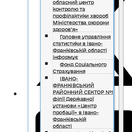
обласний центр
контролю та
профілактики хвороб
Міністерства охорони
здоров’я»
Головне управління
статистики в Івано-
Франківській області
інформує
Фонд Соціального
Страхування
ІВАНО-
ФРАНКІВСЬКИЙ
РАЙОННИЙ СЕКТОР №1
філії Державної
установи «Центр
пробації» в Івано-
Франківській
області