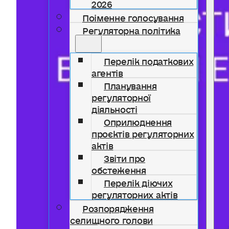
2026
Поіменне голосування
Регуляторна політика
Перелік податкових
агентів
Планування
регуляторної
діяльності
Оприлюднення
проєктів регуляторних
актів
Звіти про
обстеження
Перелік діючих
регуляторних актів
Розпорядження
селищного голови