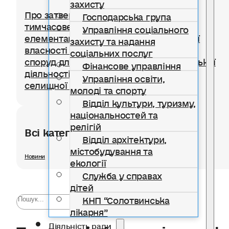
захисту
Про затвердження Положення про
Господарська група
тимчасове користування окремими
Управління соціального
елементами благоустрою комунальної
захисту та надання
власності для розміщення тимчасових
соціальних послуг
споруд для провадження підприємницької
Фінансове управління
діяльності на території Солотвинської
Управління освіти,
селищної територіальної громади
молоді та спорту
Відділ культури, туризму,
національностей та
релігій
Всі категорії розділу
Відділ архітектури,
містобудування та
Новини
екології
Служба у справах
дітей
КНП “Солотвинська
лікарня”
Твоя уважність — підтримк
Діяльність ради