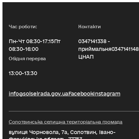
Час роботи:
Контакти
Пн-Чт 08:30-17:15
Пт
0347141338 -
08:30-16:00
приймальня
0347141148
ЦНАП
Обідня перерва
13:00-13:30
info@solselrada.gov.ua
Facebook
Instagram
Солотвинська селищна територіальна громада
вулиця Чорновола, 7a, Солотвин, Івано-
Франківська область, 77753