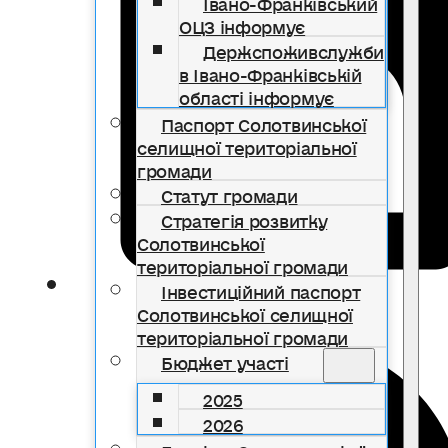
Івано-Франківський
ОЦЗ інформує
Держспоживслужби
в Івано-Франківській
області інформує
Паспорт Солотвинської
селищної територіальної
громади
Статут громади
Стратегія розвитку
Солотвинської
територіальної громади
Інвестиційний паспорт
Солотвинської селищної
територіальної громади
Бюджет участі
2025
2026