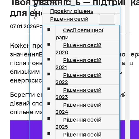
для енергосистеми
Проєкти рішень
Рішення сесій
07.01.2026
Розділ
Новини
Сесії селищної
ради
Кожен прояв твоєї турботи має
Рішення сесій
2020
значенняВмикай електроприлади по чер
Рішення сесій
після появи світла — так ти допомагаєш
2021
близьким і підтримуєш стабільність
Рішення сесій
енергосистеми.
2022
Рішення сесій
Берегти енергосистему — це простий і
2023
дієвий спосіб турботи про інших та
Рішення сесій
спільне майбутнє
2024
Рішення сесій
2025
Рішення сесій