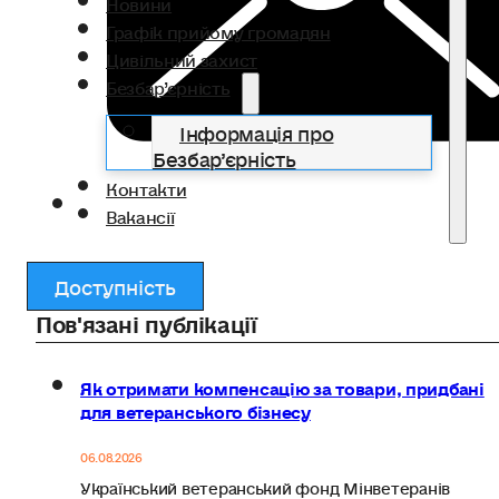
Новини
Графік прийому громадян
Цивільний захист
Безбар’єрність
Інформація про
Безбар’єрність
Контакти
Вакансії
Доступність
Пов'язані публікації
Як отримати компенсацію за товари, придбані
для ветеранського бізнесу
06.08.2026
Український ветеранський фонд Мінветеранів