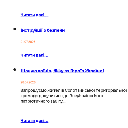
Читати далі...
Інструкції з безпеки
21.07.2026
Читати далі...
Шаную воїнів, біжу за Героїв України!
28.07.2026
Запрошуємо жителів Солотвинської територіальної
громади долучитися до Всеукраїнського
патріотичного забігу…
Читати далі...