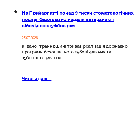
На Прикарпатті понад 9 тисяч стоматологічних
послуг безоплатно надали ветеранам і
військовослужбовцям
23.07.2026
а Івано-Франківщині триває реалізація державної
програми безоплатного зуболікування та
зубопротезування…
Читати далі...