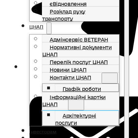
єВідновлення
Розклад руху
транспорту
ЦНАП
Адмінсервіс ВЕТЕРАН
Нормативні документи
ЦНАП
Перелік послуг ЦНАП
Новини ЦНАП
Контакти ЦНАП
Графік роботи
Інформаційні картки
ЦНАП
Архітектурні
послуги
Інвесторам