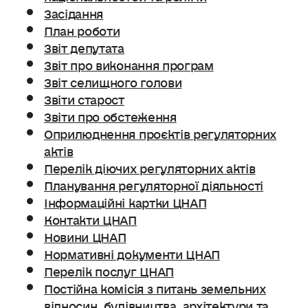
Засідання
План роботи
Звіт депутата
Звіт про виконання програм
Звіт селищного голови
Звіти старост
Звіти про обстеження
Оприлюднення проєктів регуляторних
актів
Перелік діючих регуляторних актів
Планування регуляторної діяльності
Інформаційні картки ЦНАП
Контакти ЦНАП
Новини ЦНАП
Нормативні документи ЦНАП
Перелік послуг ЦНАП
Постійна комісія з питань земельних
відносин. будівництва, архітектури та