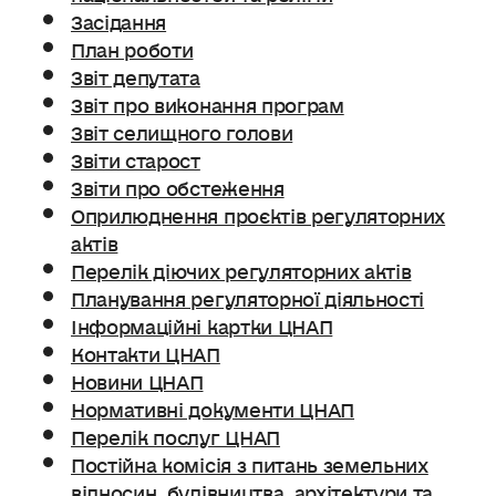
Засідання
План роботи
Звіт депутата
Звіт про виконання програм
Звіт селищного голови
Звіти старост
Звіти про обстеження
Оприлюднення проєктів регуляторних
актів
Перелік діючих регуляторних актів
Планування регуляторної діяльності
Інформаційні картки ЦНАП
Контакти ЦНАП
Новини ЦНАП
Нормативні документи ЦНАП
Перелік послуг ЦНАП
Постійна комісія з питань земельних
відносин. будівництва, архітектури та