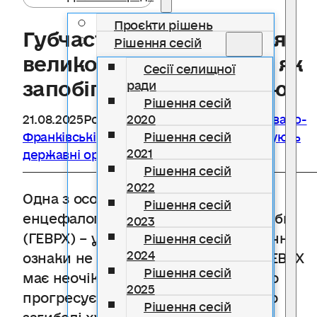
Проєкти рішень
Губчаста енцефалопатія
Рішення сесій
великої рогатої худоби: як
Сесії селищної
запобігти захворюванню
ради
Рішення сесій
21.08.2025
Розділ
Держспоживслужби в Івано-
2020
Франківській області інформує
,
Інформують
Рішення сесій
2021
державні органи
Рішення сесій
2022
Одна з особливостей губчастої
Рішення сесій
енцефалопатії великої рогатої худоби
2023
(ГЕВРХ) – у заражених тварин клінічні
Рішення сесій
2024
ознаки не проявляються роками. ГЕВРХ
Рішення сесій
має неочікуваний початок, повільно
2025
прогресує та завжди призводить до
Рішення сесій
загибелі худоби.