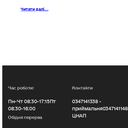
Читати далі...
Час роботи:
Контакти
Пн-Чт 08:30-17:15
Пт
0347141338 -
08:30-16:00
приймальня
0347141148
ЦНАП
Обідня перерва