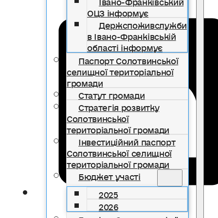
Івано-Франківський
ОЦЗ інформує
Держспоживслужби
в Івано-Франківській
області інформує
Паспорт Солотвинської
селищної територіальної
громади
Статут громади
Стратегія розвитку
Солотвинської
територіальної громади
Інвестиційний паспорт
Солотвинської селищної
територіальної громади
Бюджет участі
2025
2026