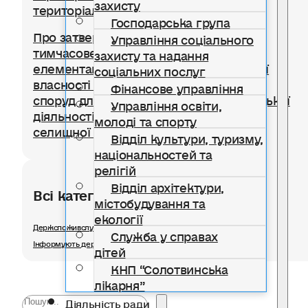
захисту
територіальної громади
Господарська група
Про затвердження Положення про
Управління соціального
тимчасове користування окремими
захисту та надання
елементами благоустрою комунальної
соціальних послуг
власності для розміщення тимчасових
Фінансове управління
споруд для провадження підприємницької
Управління освіти,
діяльності на території Солотвинської
молоді та спорту
селищної територіальної громади
Відділ культури, туризму,
національностей та
релігій
Відділ архітектури,
Всі категорії розділу
містобудування та
екології
Держспоживслужби в Івано-Франківській області інформує
Служба у справах
Інформують державні органи
дітей
КНП “Солотвинська
лікарня”
Діяльність ради