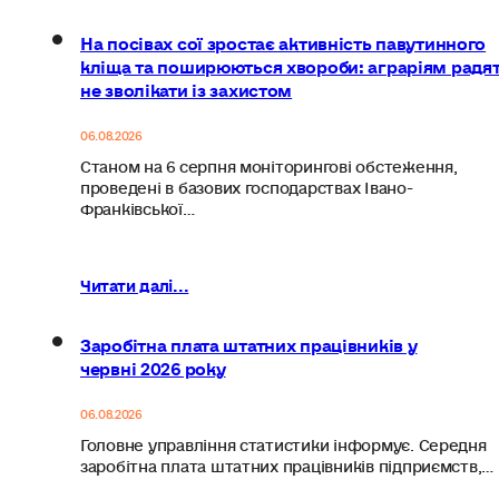
На посівах сої зростає активність павутинного
кліща та поширюються хвороби: аграріям радя
не зволікати із захистом
06.08.2026
Станом на 6 серпня моніторингові обстеження,
проведені в базових господарствах Івано-
Франківської…
Читати далі...
Заробітна плата штатних працівників у
червні 2026 року
06.08.2026
Головне управління статистики інформує. Середня
заробітна плата штатних працівників підприємств,…