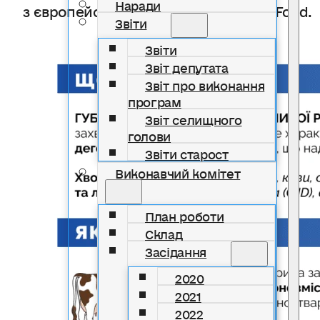
Наради
з європейським проєктом EU4SaferFood.
Звіти
Звіти
Звіт депутата
Звіт про виконання
програм
Звіт селищного
голови
Звіти старост
Виконавчий комітет
План роботи
Склад
Засідання
2020
2021
2022