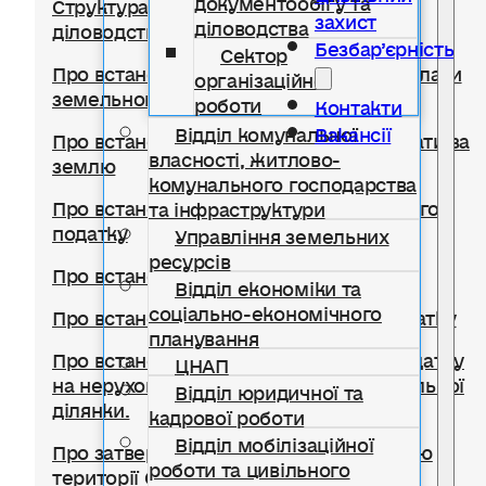
Структура відділу документообігу,
захист
діловодства
діловодства та організаційної роботи
Безбар’єрність
Сектор
Про встановлення ставок та пільг із сплати
організаційної
земельного податку
роботи
Контакти
Відділ комунальної
Вакансії
Про встановлення ставок орендної плати за
власності, житлово-
землю
комунального господарства
Про встановлення ставки транспортного
та інфраструктури
податку
Управління земельних
ресурсів
Про встановлення туристичного збору
Відділ економіки та
соціально-економічного
Про встановлення ставок єдиного податку
планування
Про встановлення ставок із сплати податку
ЦНАП
на нерухоме майно, відмінне від земельної
Відділ юридичної та
ділянки.
кадрової роботи
Відділ мобілізаційної
Про затвердження Правил благоустрою
роботи та цивільного
території Солотвинської селищної