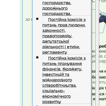
господарства,
дорожнього
господарства.
Постійна комісія з
питань прав людини,
законності,
правопорядку,
депутатської
діяльності і етики,
регламенту
Постійна комісія з
питань планування
фінансів, бюджету,
інвестицій та
міжнародного
співробітництва,
соціально-
економічного
розвитку