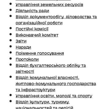
Управління земельних ресурсів
Діяльність ради
Відділ документообігу, діловодства та
організаційної роботи
Постійні комісії
Виконавчий комітет
Звіти
Наради
Поіменне голосування
Протоколи
Відділ бухгалтерського обліку та
звітності
Відділ комунальної власності,
житлово-комунального господарства
та інфраструктури
Управління освіти, молоді та спорту
Відділ культури, туризму,
національностей та релігій