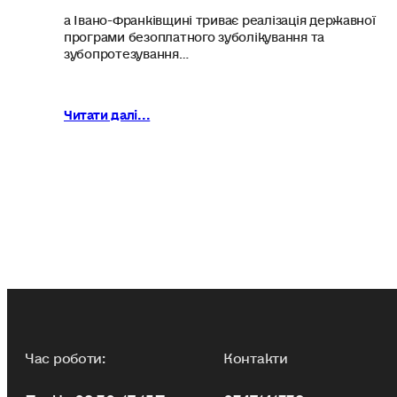
а Івано-Франківщині триває реалізація державної
програми безоплатного зуболікування та
зубопротезування…
Читати далі...
Час роботи:
Контакти
Пн-Чт 08:30-17:15
Пт
0347141338 -