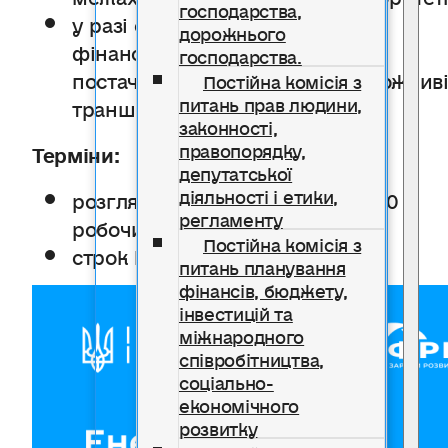
господарства,
у разі схвалення — договір і
дорожнього
фінансування; банк оплачує
господарства.
постачальнику безготівково (можлив
Постійна комісія з
питань прав людини,
транші)
законності,
правопорядку,
Терміни:
депутатської
діяльності і етики,
розгляд банком: орієнтовно 5–10
регламенту
робочих днів
Постійна комісія з
строк кредиту: до 3 років
питань планування
фінансів, бюджету,
інвестицій та
міжнародного
співробітництва,
соціально-
економічного
розвитку