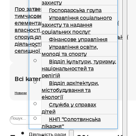
захисту
Про затвердження Положення про
Господарська група
тимчасове користування окремими
Управління соціального
елементами благоустрою комунальної
захисту та надання
власності для розміщення тимчасових
соціальних послуг
споруд для провадження підприємницької
Фінансове управління
діяльності на території Солотвинської
Управління освіти,
селищної територіальної громади
молоді та спорту
Відділ культури, туризму,
національностей та
релігій
Всі категорії розділу
Відділ архітектури,
містобудування та
Новини
екології
Служба у справах
дітей
КНП “Солотвинська
лікарня”
Енергокредит 0% — до 10
Діяльність ради