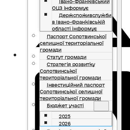
Івано-Франківський
ОЦЗ інформує
Держспоживслужби
в Івано-Франківській
області інформує
Паспорт Солотвинської
селищної територіальної
громади
Статут громади
Стратегія розвитку
Солотвинської
територіальної громади
Інвестиційний паспорт
Солотвинської селищної
територіальної громади
Бюджет участі
2025
2026