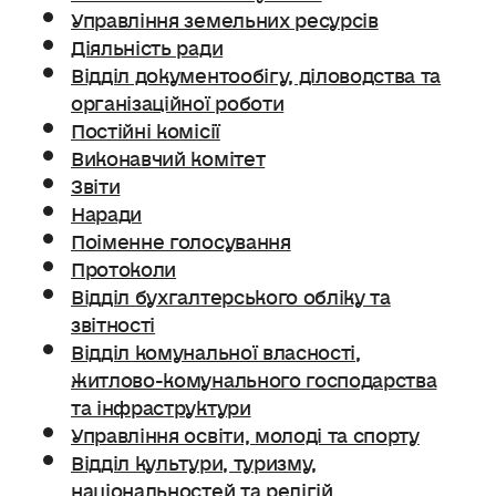
Управління земельних ресурсів
Діяльність ради
Відділ документообігу, діловодства та
організаційної роботи
Постійні комісії
Виконавчий комітет
Звіти
Наради
Поіменне голосування
Протоколи
Відділ бухгалтерського обліку та
звітності
Відділ комунальної власності,
житлово-комунального господарства
та інфраструктури
Управління освіти, молоді та спорту
Відділ культури, туризму,
національностей та релігій