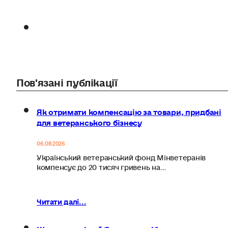
Пов'язані публікації
Як отримати компенсацію за товари, придбані
для ветеранського бізнесу
06.08.2026
Український ветеранський фонд Мінветеранів
компенсує до 20 тисяч гривень на…
Читати далі...
Що сьогодні найбільше потрібно людям для