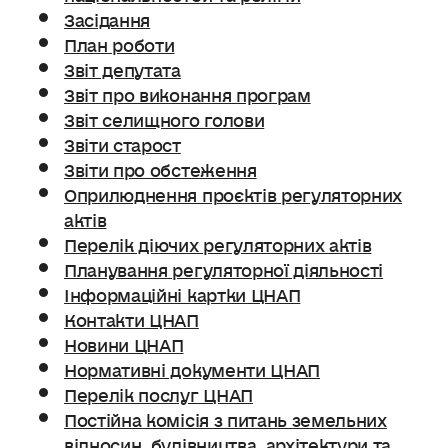
Засідання
План роботи
Звіт депутата
Звіт про виконання програм
Звіт селищного голови
Звіти старост
Звіти про обстеження
Оприлюднення проєктів регуляторних
актів
Перелік діючих регуляторних актів
Планування регуляторної діяльності
Інформаційні картки ЦНАП
Контакти ЦНАП
Новини ЦНАП
Нормативні документи ЦНАП
Перелік послуг ЦНАП
Постійна комісія з питань земельних
відносин. будівництва, архітектури та