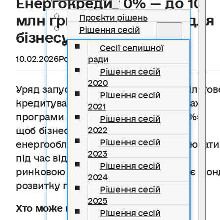
млн грн на генератори для
Проєкти рішень
Рішення сесій
бізнесу
Сесії селищної
10.02.2026
Розділ
Новини
ради
Рішення сесій
2020
Уряд запустив
«Енергокредит»
— пільгов
Рішення сесій
кредитування під 0% річних у межах
2021
програми «Доступні кредити 5-7-9%»,
Рішення сесій
щоб бізнес міг швидко придбати
2022
Рішення сесій
енергообладнання і стабільно працювати
2023
під час відключень (різницю між
Рішення сесій
ринковою ставкою та 0% компенсує Фон
2024
розвитку підприємництва)
Рішення сесій
2025
Хто може податися:
Рішення сесій