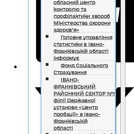
обласний центр
контролю та
профілактики хвороб
Міністерства охорони
здоров’я»
Головне управління
статистики в Івано-
Франківській області
інформує
Фонд Соціального
Страхування
ІВАНО-
ФРАНКІВСЬКИЙ
РАЙОННИЙ СЕКТОР №1
філії Державної
установи «Центр
пробації» в Івано-
Франківській
області