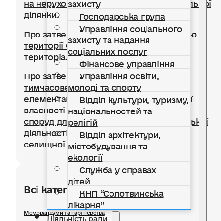
на нерухоме майно, відмінне від земельної
захисту
ділянки.
Господарська група
Управління соціального
Про затвердження Правил благоустрою
захисту та надання
території Солотвинської селищної
соціальних послуг
територіальної громади
Фінансове управління
Управління освіти,
Про затвердження Положення про
молоді та спорту
тимчасове користування окремими
елементами благоустрою комунальної
Відділ культури, туризму,
власності для розміщення тимчасових
національностей та
споруд для провадження підприємницької
релігій
діяльності на території Солотвинської
Відділ архітектури,
селищної територіальної громади
містобудування та
екології
Служба у справах
дітей
Всі категорії розділу
КНП “Солотвинська
лікарня”
Меморандуми та партнерства
Діяльність ради