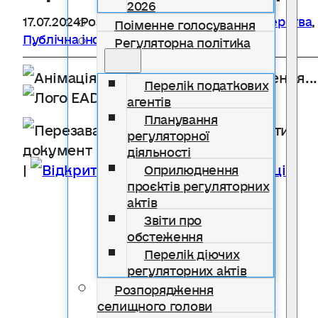
2026
17.07.2024
Розділ
Меморандуми та партнерства
,
Поіменне голосування
Публічна інформація
Регуляторна політика
Завантаження...
Перелік податкових
Надто довго?
агентів
Планування
Перезавантажити
регуляторної
документ
діяльності
|
Відкрити в новій вкладці
Оприлюднення
проєктів регуляторних
актів
Звіти про
обстеження
Перелік діючих
регуляторних актів
Розпорядження
селищного голови