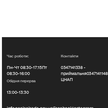
Час роботи:
Контакти
Пн-Чт 08:30-17:15
Пт
0347141338 -
08:30-16:00
приймальня
0347141148
ЦНАП
Обідня перерва
13:00-13:30
info@solselrada.gov.ua
Facebook
Instagram