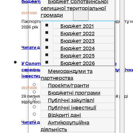
Бюджет Солотвинської
бюджету на 2026 рік
селищної територіальної
громади
23.07.2026
Паспорти бюджетних програм місцевого бюджету н
Бюджет 2021
2026 рік
Бюджет 2022
Бюджет 2023
Бюджет 2024
Читати далі...
Бюджет 2025
Бюджет 2026
У Солотвинській селищній раді схвалено
середньостроковий план пріоритетних публічн
Меморандуми та
інвестицій на 2027–2029 роки
партнерства
Проєкти/гранти
28.07.2026
Бюджетні програми
28 липня 2026 року в Солотвинській селищній раді
Публічні закупівлі
відбулося засідання…
Публічні інвестиції
Відкриті дані
Антикорупційна
Читати далі...
діяльність