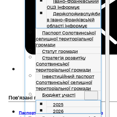
Івано-Франківський
ОЦЗ інформує
Держспоживслужби
в Івано-Франківській
області інформує
Паспорт Солотвинської
селищної територіальної
громади
Статут громади
Стратегія розвитку
Солотвинської
територіальної громади
Інвестиційний паспорт
Солотвинської селищної
територіальної громади
Бюджет участі
Пов'язані публікації
2025
2026
Паспорти бюджетних програм місцевого