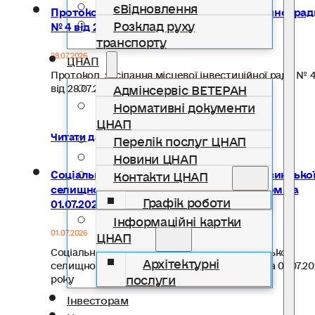
єВідновлення
Протокол засідання місцевої інвестиційної рад
Розклад руху
№ 4 від 28.07.2026 року
транспорту
28.07.2026
ЦНАП
Протокол засідання місцевої інвестиційної ради № 
Адмінсервіс ВЕТЕРАН
від 28.07.2026 року…
Нормативні документи
ЦНАП
Читати далі...
Перелік послуг ЦНАП
Новини ЦНАП
Соціально-економічний паспорт Солотвинсько
Контакти ЦНАП
селищної територіальної громади станом на
Графік роботи
01.07.2026 року
Інформаційні картки
ЦНАП
01.07.2026
Соціально-економічний паспорт Солотвинської
Архітектурні
селищної територіальної громади станом на 01.07.20
послуги
року
Інвесторам