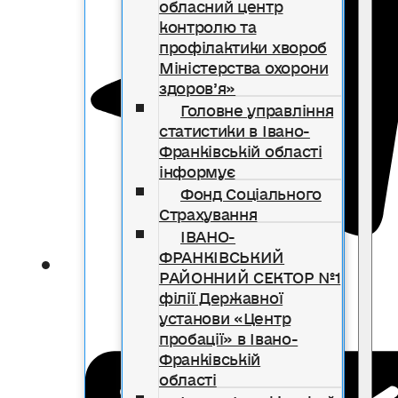
обласний центр
контролю та
профілактики хвороб
Міністерства охорони
здоров’я»
Головне управління
статистики в Івано-
Франківській області
інформує
Фонд Соціального
Страхування
ІВАНО-
ФРАНКІВСЬКИЙ
РАЙОННИЙ СЕКТОР №1
філії Державної
установи «Центр
пробації» в Івано-
Франківській
області