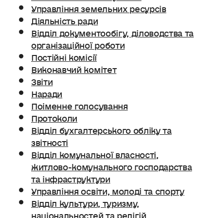
Управління земельних ресурсів
Діяльність ради
Відділ документообігу, діловодства та
організаційної роботи
Постійні комісії
Виконавчий комітет
Звіти
Наради
Поіменне голосування
Протоколи
Відділ бухгалтерського обліку та
звітності
Відділ комунальної власності,
житлово-комунального господарства
та інфраструктури
Управління освіти, молоді та спорту
Відділ культури, туризму,
національностей та релігій