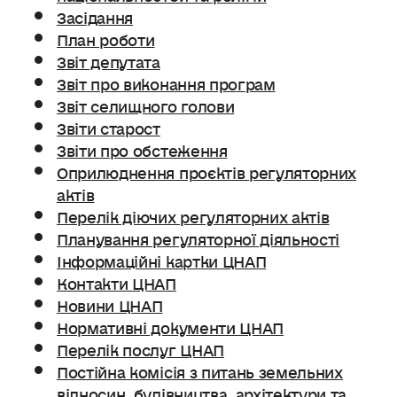
Засідання
План роботи
Звіт депутата
Звіт про виконання програм
Звіт селищного голови
Звіти старост
Звіти про обстеження
Оприлюднення проєктів регуляторних
актів
Перелік діючих регуляторних актів
Планування регуляторної діяльності
Інформаційні картки ЦНАП
Контакти ЦНАП
Новини ЦНАП
Нормативні документи ЦНАП
Перелік послуг ЦНАП
Постійна комісія з питань земельних
відносин. будівництва, архітектури та