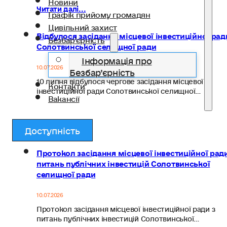
Новини
Читати далі...
Графік прийому громадян
Цивільний захист
Відбулося засідання місцевої інвестиційної рад
Безбар’єрність
Солотвинської селищної ради
Інформація про
10.07.2026
Безбар’єрність
10 липня відбулося чергове засідання місцевої
Контакти
інвестиційної ради Солотвинської селищної…
Вакансії
Читати далі...
Доступність
Протокол засідання місцевої інвестиційної ради
питань публічних інвестицій Солотвинської
селищної ради
10.07.2026
Протокол засідання місцевої інвестиційної ради з
питань публічних інвестицій Солотвинської…