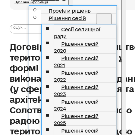
Публічна інформація
Проєкти рішень
Рішення сесій
Сесії селищної
ради
Договір про співробітництв
Рішення сесій
2020
територіальних громад у
Рішення сесій
формі делегування
2021
Рішення сесій
виконання окремих завдан
2022
(у сфері містобудування та
Рішення сесій
2023
архітектури) між
Рішення сесій
Солотвинською селищною
2024
Рішення сесій
радою та Лисецькою
2025
територіальною громадою
Рішення сесій