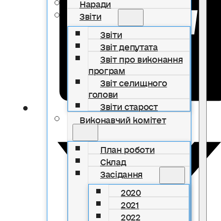
Наради
Звіти
Звіти
Звіт депутата
Звіт про виконання
програм
Звіт селищного
голови
Звіти старост
Виконавчий комітет
План роботи
Склад
Засідання
2020
2021
2022