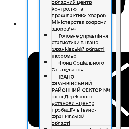
обласний центр
контролю та
профілактики хвороб
Міністерства охорони
здоров’я»
Головне управління
статистики в Івано-
Франківській області
інформує
Фонд Соціального
Страхування
ІВАНО-
ФРАНКІВСЬКИЙ
РАЙОННИЙ СЕКТОР №1
філії Державної
установи «Центр
пробації» в Івано-
Франківській
області