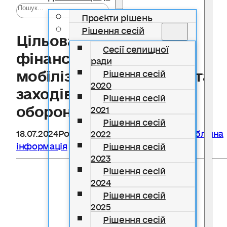
Проєкти рішень
Рішення сесій
Цільова програма
Сесії селищної
фінансування
ради
мобілізаційних заходів та
Рішення сесій
2020
заходів з підготовки до
Рішення сесій
оборони на 2021 рік
2021
Рішення сесій
18.07.2024
Розділ
Бюджетні програми
,
Публічна
2022
інформація
Рішення сесій
2023
Рішення сесій
2024
Рішення сесій
2025
Рішення сесій