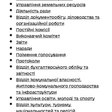
Управління земельних ресурсів
Діяльність ради
Відділ документообігу, діловодства та
організаційної роботи
Постійні комісії
Виконавчий комітет
Звіти
Наради
Поіменне голосування
Протоколи
Відділ бухгалтерського обліку та
звітності
Відділ комунальної власності,
житлово-комунального господарства
та інфраструктури
Управління освіти, молоді та спорту
Відділ культури, туризму,
національностей та релігій