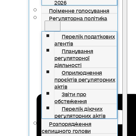
2026
Поіменне голосування
Регуляторна політика
Перелік податкових
агентів
Планування
регуляторної
діяльності
Оприлюднення
проєктів регуляторних
актів
Звіти про
обстеження
Перелік діючих
регуляторних актів
Розпорядження
селищного голови