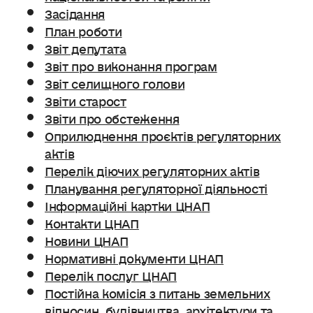
Засідання
План роботи
Звіт депутата
Звіт про виконання програм
Звіт селищного голови
Звіти старост
Звіти про обстеження
Оприлюднення проєктів регуляторних
актів
Перелік діючих регуляторних актів
Планування регуляторної діяльності
Інформаційні картки ЦНАП
Контакти ЦНАП
Новини ЦНАП
Нормативні документи ЦНАП
Перелік послуг ЦНАП
Постійна комісія з питань земельних
відносин. будівництва, архітектури та