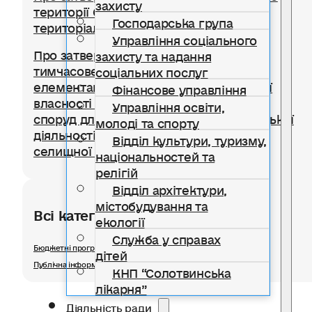
захисту
території Солотвинської селищної
Господарська група
територіальної громади
Управління соціального
Про затвердження Положення про
захисту та надання
тимчасове користування окремими
соціальних послуг
елементами благоустрою комунальної
Фінансове управління
власності для розміщення тимчасових
Управління освіти,
споруд для провадження підприємницької
молоді та спорту
діяльності на території Солотвинської
Відділ культури, туризму,
селищної територіальної громади
національностей та
релігій
Відділ архітектури,
містобудування та
Всі категорії розділу
екології
Служба у справах
Бюджетні програми
дітей
Публічна інформація
КНП “Солотвинська
лікарня”
Діяльність ради