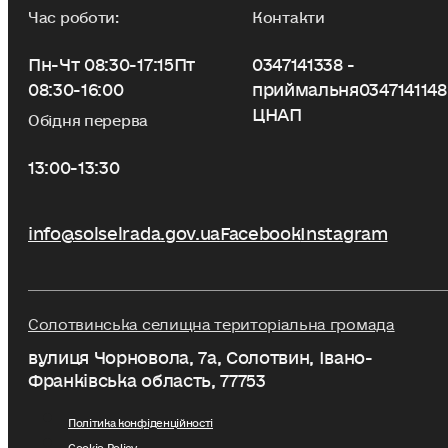
Час роботи:
Контакти
Пн-Чт 08:30-17:15
Пт
0347141338 -
08:30-16:00
приймальня
0347141148
ЦНАП
Обідня перерва
13:00-13:30
info@solselrada.gov.ua
Facebook
Instagram
Солотвинська селищна територіальна громада
вулиця Чорновола, 7a, Солотвин, Івано-
Франківська область, 77753
Політика конфіденційності
Cookie Policy