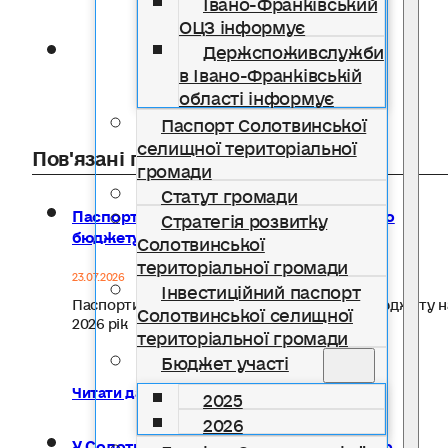
Івано-Франківський
ОЦЗ інформує
Держспоживслужби
в Івано-Франківській
області інформує
Паспорт Солотвинської
селищної територіальної
Пов'язані публікації
громади
Статут громади
Паспорти бюджетних програм місцевого
Стратегія розвитку
бюджету на 2026 рік
Солотвинської
територіальної громади
23.07.2026
Інвестиційний паспорт
Паспорти бюджетних програм місцевого бюджету н
Солотвинської селищної
2026 рік
територіальної громади
Бюджет участі
Читати далі...
2025
2026
У Солотвинській селищній раді схвалено