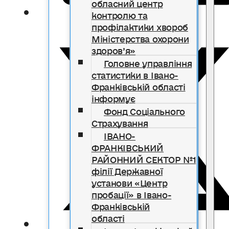
обласний центр
контролю та
профілактики хвороб
Міністерства охорони
здоров’я»
Головне управління
статистики в Івано-
Франківській області
інформує
Фонд Соціального
Страхування
ІВАНО-
ФРАНКІВСЬКИЙ
РАЙОННИЙ СЕКТОР №1
філії Державної
установи «Центр
пробації» в Івано-
Франківській
області