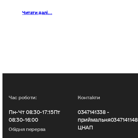
Читати далі...
Час роботи:
Контакти
Пн-Чт 08:30-17:15
Пт
0347141338 -
08:30-16:00
приймальня
0347141148
ЦНАП
Обідня перерва