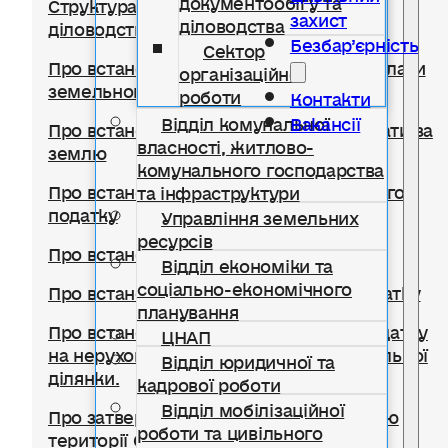
Структура відділу документообігу,
захист
діловодства
діловодства та організаційної роботи
Безбар’єрність
Сектор
Про встановлення ставок та пільг із сплати
організаційної
земельного податку
роботи
Контакти
Відділ комунальної
Вакансії
Про встановлення ставок орендної плати за
власності, житлово-
землю
комунального господарства
Про встановлення ставки транспортного
та інфраструктури
податку
Управління земельних
ресурсів
Про встановлення туристичного збору
Відділ економіки та
соціально-економічного
Про встановлення ставок єдиного податку
планування
Про встановлення ставок із сплати податку
ЦНАП
на нерухоме майно, відмінне від земельної
Відділ юридичної та
ділянки.
кадрової роботи
Відділ мобілізаційної
Про затвердження Правил благоустрою
роботи та цивільного
території Солотвинської селищної