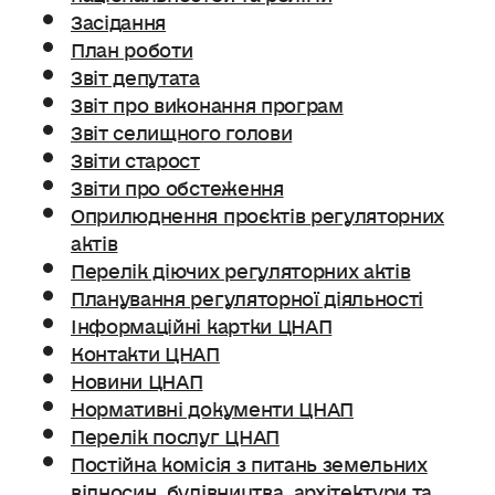
Засідання
План роботи
Звіт депутата
Звіт про виконання програм
Звіт селищного голови
Звіти старост
Звіти про обстеження
Оприлюднення проєктів регуляторних
актів
Перелік діючих регуляторних актів
Планування регуляторної діяльності
Інформаційні картки ЦНАП
Контакти ЦНАП
Новини ЦНАП
Нормативні документи ЦНАП
Перелік послуг ЦНАП
Постійна комісія з питань земельних
відносин. будівництва, архітектури та