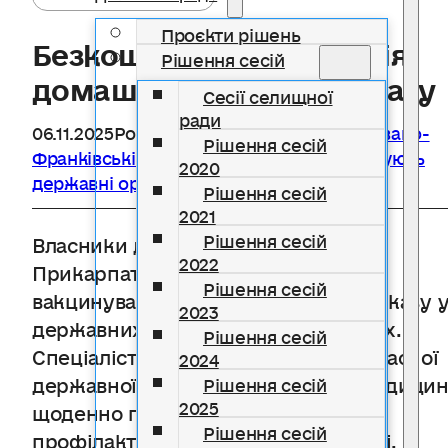
Проєкти рішень
Безкоштовна вакцинація
Рішення сесій
домашніх тварин від сказу
Сесії селищної
ради
06.11.2025
Розділ
Держспоживслужби в Івано-
Рішення сесій
Франківській області інформує
,
Інформують
2020
державні органи
Рішення сесій
2021
Рішення сесій
Власники домашніх тварин на
2022
Прикарпатті можуть безоплатно
Рішення сесій
вакцинувати своїх улюбленців від сказу 
2023
державних ветеринарних установах.
Рішення сесій
Спеціалісти Івано-Франківської обласної
2024
державної лікарні ветеринарної медици
Рішення сесій
2025
щоденно проводять заходи з
Рішення сесій
профілактики сказу на Прикарпатті.