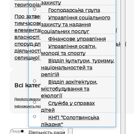
захисту
територіальної громади
Господарська група
Про затвердження Положення про
Управління соціального
тимчасове користування окремими
захисту та надання
елементами благоустрою комунальної
соціальних послуг
власності для розміщення тимчасових
Фінансове управління
споруд для провадження підприємницької
Управління освіти,
діяльності на території Солотвинської
молоді та спорту
селищної територіальної громади
Відділ культури, туризму,
національностей та
релігій
Відділ архітектури,
Всі категорії розділу
містобудування та
екології
Держспоживслужби в Івано-Франківській області інформує
Служба у справах
Інформують державні органи
дітей
КНП “Солотвинська
лікарня”
Діяльність ради