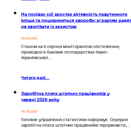
На посівах сої зростає активність павутинного
кліща та поширюються хвороби: аграріям радя
не зволікати із захистом
06.08.2026
Станом на 6 серпня моніторингові обстеження,
проведені в базових господарствах Івано-
Франківської…
Читати далі...
Заробітна плата штатних працівників у
червні 2026 року
06.08.2026
Головне управління статистики інформує. Середня
заробітна плата штатних працівників підприємств,…