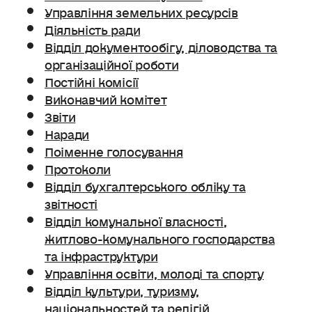
Управління земельних ресурсів
Діяльність ради
Відділ документообігу, діловодства та
організаційної роботи
Постійні комісії
Виконавчий комітет
Звіти
Наради
Поіменне голосування
Протоколи
Відділ бухгалтерського обліку та
звітності
Відділ комунальної власності,
житлово-комунального господарства
та інфраструктури
Управління освіти, молоді та спорту
Відділ культури, туризму,
національностей та релігій