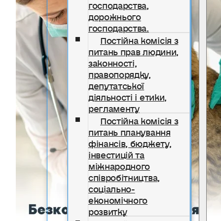
господарства,
дорожнього
господарства.
Постійна комісія з
питань прав людини,
законності,
правопорядку,
депутатської
діяльності і етики,
регламенту
Постійна комісія з
питань планування
фінансів, бюджету,
інвестицій та
міжнародного
співробітництва,
соціально-
економічного
розвитку