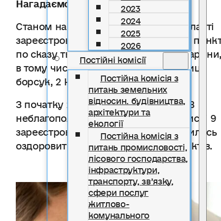
Нагадаємо:
2023
2024
Станом на 01.11.2025 на території області
2025
зареєстровано 24 неблагополучних пунк
2026
по сказу тварин, де захворіло 24 тварини
Постійні комісії
в тому числі: 7 собак, 11 котів, 3 лисиці,
Постійна комісія з
борсук, 2 корови.
питань земельних
відносин. будівництва,
З початку 2025 року оздоровлено 28
архітектури та
неблагополучних пунктів, в тому числі 9
екології
зареєстрованих у 2025 році. Залишилось
Постійна комісія з
оздоровити 5 неблагополучних пунктів.
питань промисловості,
лісового господарства,
інфраструктури,
транспорту, зв’язку,
сфери послуг
житлово-
комунального