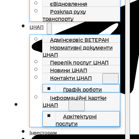
єВідновлення
Розклад руху
транспорту
ЦНАП
Адмінсервіс ВЕТЕРАН
Нормативні документи
ЦНАП
Перелік послуг ЦНАП
Новини ЦНАП
Контакти ЦНАП
Графік роботи
Інформаційні картки
ЦНАП
Архітектурні
послуги
Інвесторам