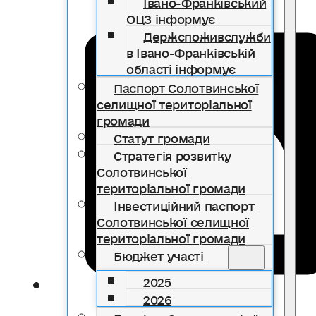
Івано-Франківський
ОЦЗ інформує
Держспоживслужби
в Івано-Франківській
області інформує
Паспорт Солотвинської
селищної територіальної
громади
Статут громади
Стратегія розвитку
Солотвинської
територіальної громади
Інвестиційний паспорт
Солотвинської селищної
територіальної громади
Бюджет участі
2025
2026