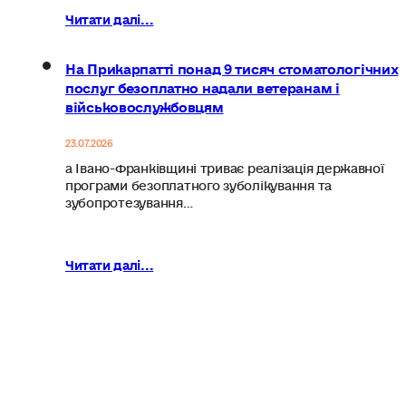
Читати далі...
На Прикарпатті понад 9 тисяч стоматологічних
послуг безоплатно надали ветеранам і
військовослужбовцям
23.07.2026
а Івано-Франківщині триває реалізація державної
програми безоплатного зуболікування та
зубопротезування…
Читати далі...