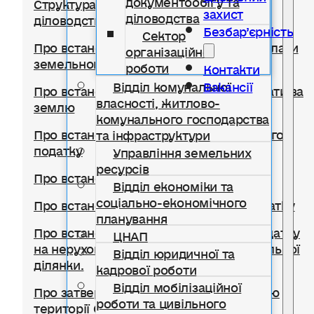
Структура відділу документообігу,
захист
діловодства
діловодства та організаційної роботи
Безбар’єрність
Сектор
Про встановлення ставок та пільг із сплати
організаційної
земельного податку
роботи
Контакти
Відділ комунальної
Вакансії
Про встановлення ставок орендної плати за
власності, житлово-
землю
комунального господарства
Про встановлення ставки транспортного
та інфраструктури
податку
Управління земельних
ресурсів
Про встановлення туристичного збору
Відділ економіки та
соціально-економічного
Про встановлення ставок єдиного податку
планування
Про встановлення ставок із сплати податку
ЦНАП
на нерухоме майно, відмінне від земельної
Відділ юридичної та
ділянки.
кадрової роботи
Відділ мобілізаційної
Про затвердження Правил благоустрою
роботи та цивільного
території Солотвинської селищної