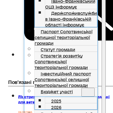
Івано-Франківський
ОЦЗ інформує
Держспоживслужби
в Івано-Франківській
області інформує
Паспорт Солотвинської
селищної територіальної
громади
Статут громади
Стратегія розвитку
Солотвинської
територіальної громади
Інвестиційний паспорт
Солотвинської селищної
Пов'язані публікації
територіальної громади
Бюджет участі
Як отримати компенсацію за товари, придбані
2025
для ветеранського бізнесу
2026
06.08.2026