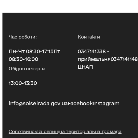
Час роботи:
Контакти
Пн-Чт 08:30-17:15
Пт
0347141338 -
08:30-16:00
приймальня
0347141148
ЦНАП
Обідня перерва
13:00-13:30
info@solselrada.gov.ua
Facebook
Instagram
Солотвинська селищна територіальна громада