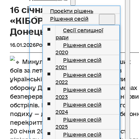
16 січня — День пам’яті
Проєкти рішень
«КІБОРГІВ», захисників
Рішення сесій
Донецького аеропорту
Сесії селищної
ради
16.01.2026
Розділ
Новини
Рішення сесій
2020
Рішення сесій
Минуло 11 років від найзапекліших
2021
боїв за летовище. Протягом 242 днів
Рішення сесій
українські воїни мужньо утримували
2022
оборону Донецького аеропорту в умовах
Рішення сесій
безперервних артилерійських та танков
2023
обстрілів. Вони билися до останнього
Рішення сесій
2024
подиху — допоки не зруйнувалися бетон
Рішення сесій
перекриття.
2025
20 січня 2015 року російські терористи
Рішення сесій
підірвали новий термінал, внаслідок чого