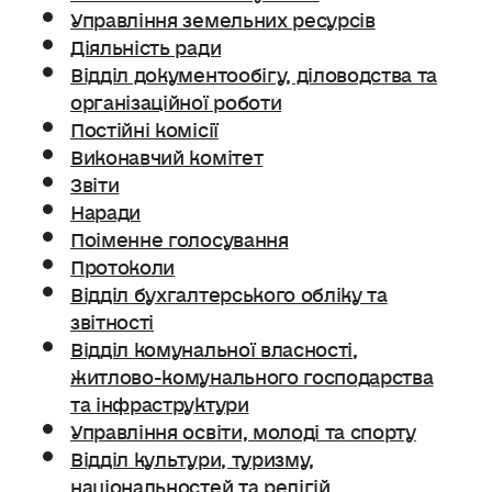
Управління земельних ресурсів
Діяльність ради
Відділ документообігу, діловодства та
організаційної роботи
Постійні комісії
Виконавчий комітет
Звіти
Наради
Поіменне голосування
Протоколи
Відділ бухгалтерського обліку та
звітності
Відділ комунальної власності,
житлово-комунального господарства
та інфраструктури
Управління освіти, молоді та спорту
Відділ культури, туризму,
національностей та релігій