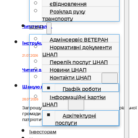
єВідновлення
Розклад руху
транспорту
Читати далі...
ЦНАП
Адмінсервіс ВЕТЕРАН
Інструкції з безпеки
Нормативні документи
ЦНАП
21.07.2026
Перелік послуг ЦНАП
Новини ЦНАП
Читати далі...
Контакти ЦНАП
Шаную воїнів, біжу за Героїв України!
Графік роботи
Інформаційні картки
28.07.2026
ЦНАП
Запрошуємо жителів Солотвинської територіальної
громади долучитися до Всеукраїнського
Архітектурні
патріотичного забігу…
послуги
Інвесторам