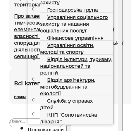
захисту
територіальної громади
Господарська група
Про затвердження Положення про
Управління соціального
тимчасове користування окремими
захисту та надання
елементами благоустрою комунальної
соціальних послуг
власності для розміщення тимчасових
Фінансове управління
споруд для провадження підприємницької
Управління освіти,
діяльності на території Солотвинської
молоді та спорту
селищної територіальної громади
Відділ культури, туризму,
національностей та
релігій
Відділ архітектури,
Всі категорії розділу
містобудування та
екології
Новини
Служба у справах
дітей
КНП “Солотвинська
лікарня”
Діяльність ради