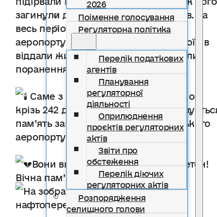
2026
загинули десятки наших захисників. За
Поіменне голосування
весь період оборони Донецького
Регуляторна політика
аеропорту понад 100 українських воїнів
віддали життя, близько 440 отримали
Перелік податкових
поранення.
агентів
Планування
регуляторної
Саме з ініціативи тих, хто пройшов
діяльності
крізь 242 дні пекла, 16 січня вшановуєтьс
Оприлюднення
пам’ять загиблих оборонців Донецького
проєктів регуляторних
аеропорту — незламних «кіборгів».
актів
Звіти про
обстеження
Вони вистояли — не витримав бетон!
Перелік діючих
Вічна пам’ять та Слава Героям!
регуляторних актів
Розпорядження
селищного голови