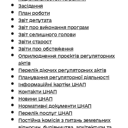
Засідання
План роботи
Звіт депутата
Звіт про виконання програм
Звіт селищного голови
Звіти старост
Звіти про обстеження
Оприлюднення проєктів регуляторних
актів
Перелік діючих регуляторних актів
Планування регуляторної діяльності
Інформаційні картки ЦНАП
Контакти ЦНАП
Новини ЦНАП
Нормативні документи ЦНАП
Перелік послуг ЦНАП
Постійна комісія з питань земельних
відносин. будівництва, архітектури та