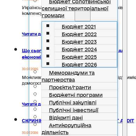
Бюджет Солотвинської
селищної територіальної
Український ветеранський фонд Мінветеранів
компенсує до 20 тисяч гривень на…
громади
Бюджет 2021
Бюджет 2022
Читати далі...
Бюджет 2023
Бюджет 2024
Що сьогодні найбільше потрібно людям для
Бюджет 2025
економічного відновлення?
Бюджет 2026
30.07.2026
Меморандуми та
Можливості для розвитку власної справи? Підтримк
партнерства
домогосподарств? Нові джерела доходу?…
Проєкти/гранти
Бюджетні програми
Публічні закупівлі
Читати далі...
Публічні інвестиції
Відкриті дані
СКРИНІНГ ВЖИВАННЯ АЛКОГОЛЮ: ТЕСТ AUDIT
Антикорупційна
діяльність
30.07.2026