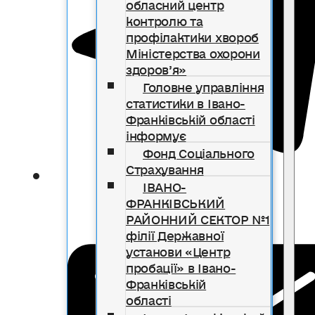
обласний центр
контролю та
профілактики хвороб
Міністерства охорони
здоров’я»
Головне управління
статистики в Івано-
Франківській області
інформує
Фонд Соціального
Страхування
ІВАНО-
ФРАНКІВСЬКИЙ
РАЙОННИЙ СЕКТОР №1
філії Державної
установи «Центр
пробації» в Івано-
Франківській
області