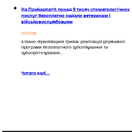
На Прикарпатті понад 9 тисяч стоматологічних
послуг безоплатно надали ветеранам і
військовослужбовцям
23.07.2026
а Івано-Франківщині триває реалізація державної
програми безоплатного зуболікування та
зубопротезування…
Читати далі...