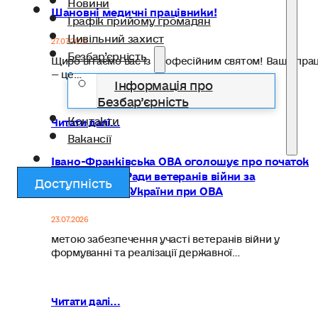
Новини
Шановні медичні працівники!
Графік прийому громадян
Цивільний захист
27.07.2026
Безбар’єрність
Щиро вітаємо вас із професійним святом! Ваша пра
— це…
Інформація про
Безбар’єрність
Контакти
Читати далі...
Вакансії
Івано-Франківська ОВА оголошує про початок
формування Ради ветеранів війни за
Доступність
Незалежність України при ОВА
23.07.2026
метою забезпечення участі ветеранів війни у
формуванні та реалізації державної…
Читати далі...