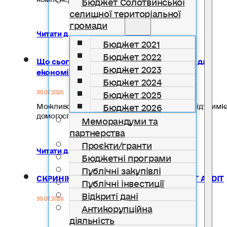
Бюджет Солотвинської
селищної територіальної
громади
Читати далі...
Бюджет 2021
Бюджет 2022
Що сьогодні найбільше потрібно людям для
Бюджет 2023
економічного відновлення?
Бюджет 2024
Бюджет 2025
30.07.2026
Бюджет 2026
Можливості для розвитку власної справи? Підтримк
домогосподарств? Нові джерела доходу?…
Меморандуми та
партнерства
Проєкти/гранти
Читати далі...
Бюджетні програми
Публічні закупівлі
СКРИНІНГ ВЖИВАННЯ АЛКОГОЛЮ: ТЕСТ AUDIT
Публічні інвестиції
Відкриті дані
30.07.2026
Антикорупційна
діяльність