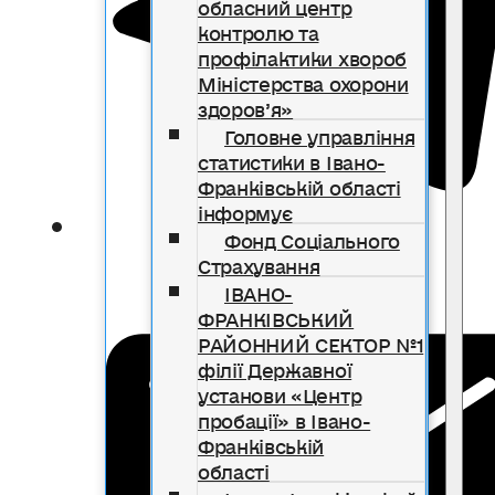
обласний центр
контролю та
профілактики хвороб
Міністерства охорони
здоров’я»
Головне управління
статистики в Івано-
Франківській області
інформує
Фонд Соціального
Страхування
ІВАНО-
ФРАНКІВСЬКИЙ
РАЙОННИЙ СЕКТОР №1
філії Державної
установи «Центр
пробації» в Івано-
Франківській
області