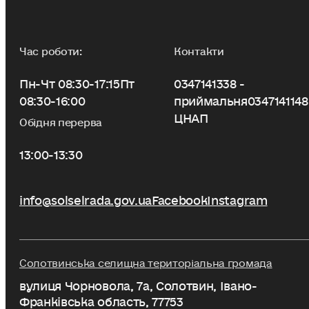
Час роботи:
Контакти
Пн-Чт 08:30-17:15
Пт
0347141338 -
08:30-16:00
приймальня
0347141148
ЦНАП
Обідня перерва
13:00-13:30
info@solselrada.gov.ua
Facebook
Instagram
Солотвинська селищна територіальна громада
вулиця Чорновола, 7a, Солотвин, Івано-
Франківська область, 77753