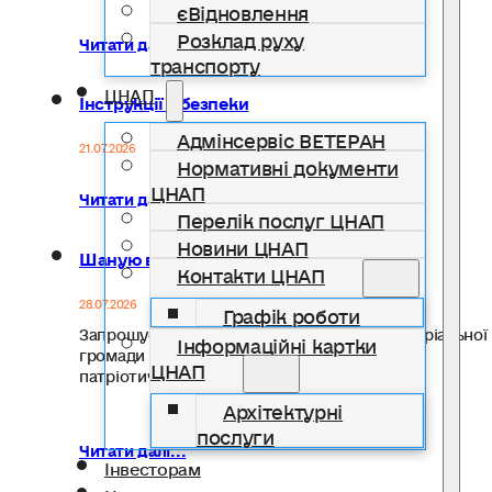
єВідновлення
Розклад руху
Читати далі...
транспорту
ЦНАП
Інструкції з безпеки
Адмінсервіс ВЕТЕРАН
21.07.2026
Нормативні документи
ЦНАП
Читати далі...
Перелік послуг ЦНАП
Новини ЦНАП
Шаную воїнів, біжу за Героїв України!
Контакти ЦНАП
28.07.2026
Графік роботи
Запрошуємо жителів Солотвинської територіальної
Інформаційні картки
громади долучитися до Всеукраїнського
ЦНАП
патріотичного забігу…
Архітектурні
послуги
Читати далі...
Інвесторам