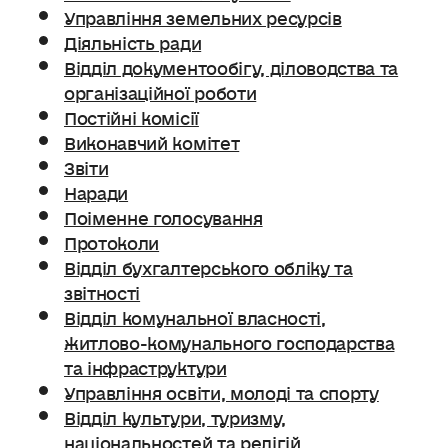
Управління земельних ресурсів
Діяльність ради
Відділ документообігу, діловодства та
організаційної роботи
Постійні комісії
Виконавчий комітет
Звіти
Наради
Поіменне голосування
Протоколи
Відділ бухгалтерського обліку та
звітності
Відділ комунальної власності,
житлово-комунального господарства
та інфраструктури
Управління освіти, молоді та спорту
Відділ культури, туризму,
національностей та релігій