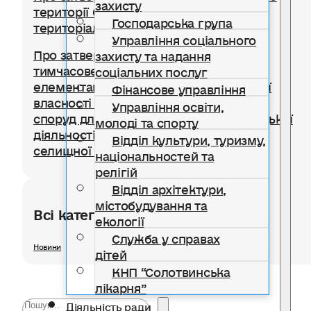
захисту
території Солотвинської селищної
Господарська група
територіальної громади
Управління соціального
Про затвердження Положення про
захисту та надання
тимчасове користування окремими
соціальних послуг
елементами благоустрою комунальної
Фінансове управління
власності для розміщення тимчасових
Управління освіти,
споруд для провадження підприємницької
молоді та спорту
діяльності на території Солотвинської
Відділ культури, туризму,
селищної територіальної громади
національностей та
релігій
Відділ архітектури,
містобудування та
Всі категорії розділу
екології
Служба у справах
Новини
дітей
КНП “Солотвинська
лікарня”
Діяльність ради