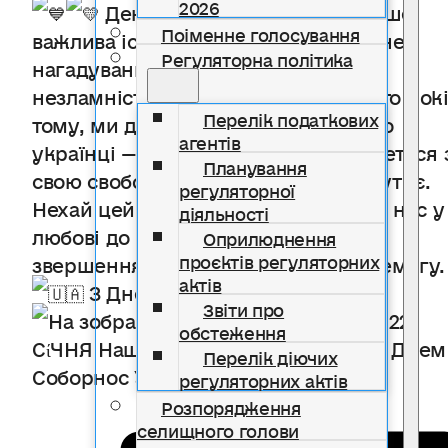
2026
День Соборності — це не лише
Поіменне голосування
важлива історична дата, а й щоденне
Регуляторна політика
нагадування про нашу єдність та
незламність. Сьогодні, як і понад сто рок
Перелік податкових
тому, ми доводимо всьому світу, що
агентів
українці — єдиний народ, який бореться 
Планування
свою свободу, незалежність і майбутнє.
регуляторної
Нехай цей день ще більше об’єднає нас у
діяльності
любові до України, надихне на нові
Оприлюднення
проєктів регуляторних
звершення та наблизить нашу Перемогу.
актів
З Днем Соборності України!
Звіти про
обстеження
Перелік діючих
регуляторних актів
Розпорядження
селищного голови