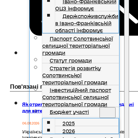
Івано-Франківський
ОЦЗ інформує
Держспоживслужби
в Івано-Франківській
області інформує
Паспорт Солотвинської
селищної територіальної
громади
Статут громади
Стратегія розвитку
Солотвинської
територіальної громади
Пов'язані публікації
Інвестиційний паспорт
Солотвинської селищної
територіальної громади
Як отримати компенсацію за товари, придбані
для ветеранського бізнесу
Бюджет участі
2025
06.08.2026
2026
Український ветеранський фонд Мінветеранів
компенсує до 20 тисяч гривень на…