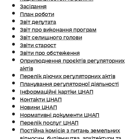
Засідання
План роботи
Звіт депутата
Звіт про виконання програм
Звіт селищного голови
Звіти старост
Звіти про обстеження
Оприлюднення проєктів регуляторних
актів
Перелік діючих регуляторних актів
Планування регуляторної діяльності
Інформаційні картки ЦНАП
Контакти ЦНАП
Новини ЦНАП
Нормативні документи ЦНАП
Перелік послуг ЦНАП
Постійна комісія з питань земельних
відносин. будівництва, архітектури та