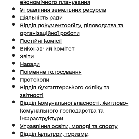
економічного планування
Управління земельних ресурсів
Діяльність ради
Відділ документообігу, діловодства та
організаційної роботи
Постійні комісії
Виконавчий комітет
Звіти
Наради
Поіменне голосування
Протоколи
Відділ бухгалтерського обліку та
звітності
Відділ комунальної власності, житлово-
комунального господарства та
інфраструктури
Управління освіти, молоді та спорту
Відділ культури, туризму,