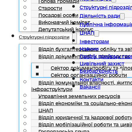
Структурні підрозді
Старости
Посадові особи
Діяльність ради
Виконавчий комітет
Публічна інформаці
Депутатський корпус
ЦНАП
Структурні підрозділи
Інвесторам
Новини
Відділ бухгалтерського обліку та зві
Графік прийому гр
Відділ документообігу, діловодства 
Цивільний захист
Сектор документообігу та діло
Безбар’єрність
Сектор організаційної роботи
Контакти
Відділ комунальної власності, жит
Вакансії
інфраструктури
Управління земельних ресурсів
Відділ економіки та соціально-еко
ЦНАП
Відділ юридичної та кадрової робот
Відділ мобілізаційної роботи та цив
Господарська група