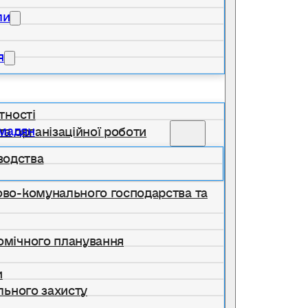
ли
я
тності
омадян
та організаційної роботи
водства
лово-комунального господарства та
номічного планування
и
ільного захисту