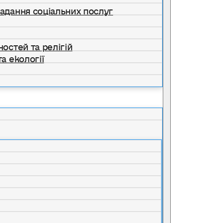
надання соціальних послуг
ностей та релігій
а екології