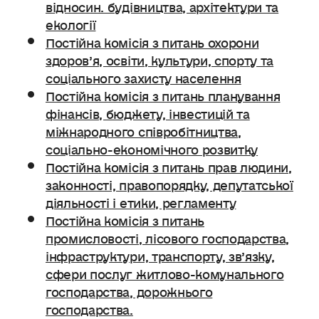
відносин. будівництва, архітектури та
екології
Постійна комісія з питань охорони
здоров’я, освіти, культури, спорту та
соціального захисту населення
Постійна комісія з питань планування
фінансів, бюджету, інвестицій та
міжнародного співробітництва,
соціально-економічного розвитку
Постійна комісія з питань прав людини,
законності, правопорядку, депутатської
діяльності і етики, регламенту
Постійна комісія з питань
промисловості, лісового господарства,
інфраструктури, транспорту, зв’язку,
сфери послуг житлово-комунального
господарства, дорожнього
господарства.