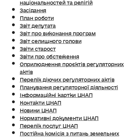
національностей та релігій
Засідання
План роботи
Звіт депутата
Звіт про виконання програм
Звіт селищного голови
Звіти старост
Звіти про обстеження
Оприлюднення проєктів регуляторних
актів
Перелік діючих регуляторних актів
Планування регуляторної діяльності
Інформаційні картки ЦНАП
Контакти ЦНАП
Новини ЦНАП
Нормативні документи ЦНАП
Перелік послуг ЦНАП
Постійна комісія з питань земельних