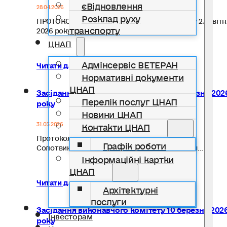
єВідновлення
28.04.2026
Розклад руху
ПРОТОКОЛ Засідання Виконавчого комітету 23 квітн
транспорту
2026 року Рішення Виконавчого…
ЦНАП
Адмінсервіс ВЕТЕРАН
Читати далі...
Нормативні документи
ЦНАП
Засідання Виконавчого комітету 27 березня 202
Перелік послуг ЦНАП
року
Новини ЦНАП
Контакти ЦНАП
31.03.2026
Протокол засідання Виконавчого комітету
Графік роботи
Солотвинської селищної ради від 27 березня…
Інформаційні картки
ЦНАП
Читати далі...
Архітектурні
послуги
Засідання виконавчого комітету 10 березня 202
Інвесторам
року