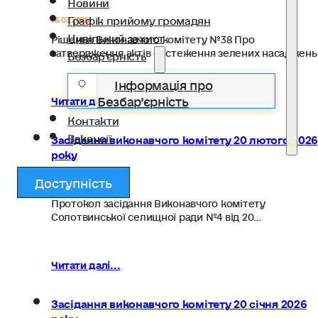
Новини
Графік прийому громадян
16.03.2026
Цивільний захист
Рішення Виконавчого комітету №38 Про
затвердження актів обстеження зелених насаджен
Безбар’єрність
Інформація про
Безбар’єрність
Читати далі...
Контакти
Вакансії
Засідання виконавчого комітету 20 лютого 2026
року
Доступність
25.02.2026
Протокол засідання Виконавчого комітету
Солотвинської селищної ради №4 від 20…
Читати далі...
Засідання виконавчого комітету 20 січня 2026
року