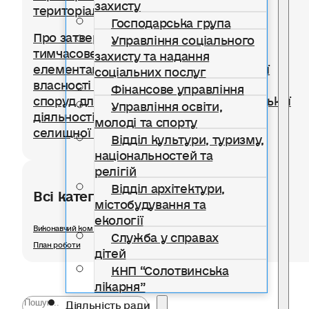
захисту
територіальної громади
Господарська група
Про затвердження Положення про
Управління соціального
тимчасове користування окремими
захисту та надання
елементами благоустрою комунальної
соціальних послуг
власності для розміщення тимчасових
Фінансове управління
споруд для провадження підприємницької
Управління освіти,
діяльності на території Солотвинської
молоді та спорту
селищної територіальної громади
Відділ культури, туризму,
національностей та
релігій
Відділ архітектури,
Всі категорії розділу
містобудування та
екології
Виконавчий комітет
Служба у справах
План роботи
дітей
КНП “Солотвинська
лікарня”
Діяльність ради