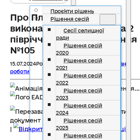
Проєкти рішень
Про План роботи
Рішення сесій
виконавчого комітету на 2
Сесії селищної
півріччя 2021 року Рішення
ради
Рішення сесій
№105
2020
Рішення сесій
15.07.2024
Розділ
Виконавчий комітет
,
План
2021
роботи
Рішення сесій
2022
Завантаження...
Рішення сесій
Надто довго?
2023
Рішення сесій
Перезавантажити
2024
документ
Рішення сесій
2025
|
Відкрити в новій вкладці
Рішення сесій