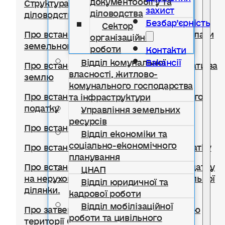
Структура відділу документообігу,
захист
діловодства
діловодства та організаційної роботи
Безбар’єрність
Сектор
Про встановлення ставок та пільг із сплати
організаційної
земельного податку
роботи
Контакти
Відділ комунальної
Вакансії
Про встановлення ставок орендної плати за
власності, житлово-
землю
комунального господарства
Про встановлення ставки транспортного
та інфраструктури
податку
Управління земельних
ресурсів
Про встановлення туристичного збору
Відділ економіки та
соціально-економічного
Про встановлення ставок єдиного податку
планування
Про встановлення ставок із сплати податку
ЦНАП
на нерухоме майно, відмінне від земельної
Відділ юридичної та
ділянки.
кадрової роботи
Відділ мобілізаційної
Про затвердження Правил благоустрою
роботи та цивільного
території Солотвинської селищної