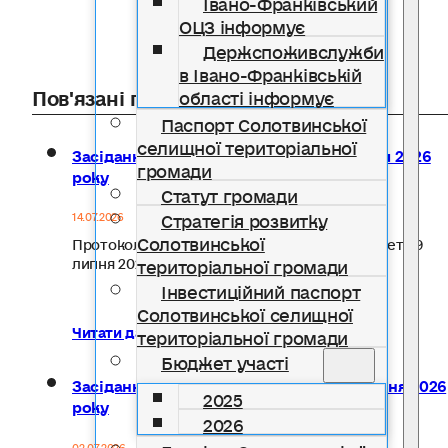
Івано-Франківський
ОЦЗ інформує
Держспоживслужби
в Івано-Франківській
Пов'язані публікації
області інформує
Паспорт Солотвинської
селищної територіальної
Засідання Виконавчого комітету 9 липня 2026
громади
року
Статут громади
Стратегія розвитку
14.07.2026
Солотвинської
Протокол № 10 засідання Виконавчого комітету 9
територіальної громади
липня 2026 року…
Інвестиційний паспорт
Солотвинської селищної
Читати далі...
територіальної громади
Бюджет участі
Засідання Виконавчого комітету 26 червня 2026
2025
року
2026
02.07.2026