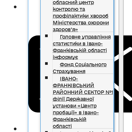
обласний центр
контролю та
профілактики хвороб
Міністерства охорони
здоров’я»
Головне управління
статистики в Івано-
Франківській області
інформує
Фонд Соціального
Страхування
ІВАНО-
ФРАНКІВСЬКИЙ
РАЙОННИЙ СЕКТОР №1
філії Державної
установи «Центр
пробації» в Івано-
Франківській
області