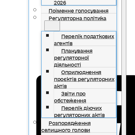
2026
Поіменне голосування
Регуляторна політика
Перелік податкових
агентів
Планування
регуляторної
діяльності
Оприлюднення
проєктів регуляторних
актів
Звіти про
обстеження
Перелік діючих
регуляторних актів
Розпорядження
селищного голови