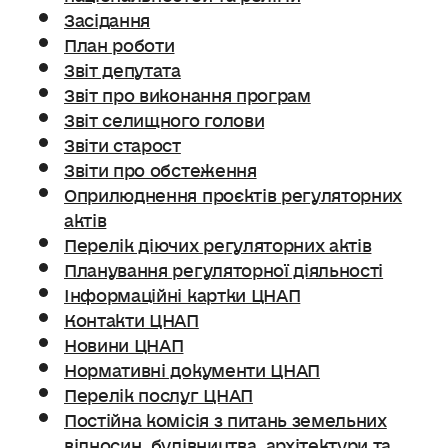
Засідання
План роботи
Звіт депутата
Звіт про виконання програм
Звіт селищного голови
Звіти старост
Звіти про обстеження
Оприлюднення проєктів регуляторних
актів
Перелік діючих регуляторних актів
Планування регуляторної діяльності
Інформаційні картки ЦНАП
Контакти ЦНАП
Новини ЦНАП
Нормативні документи ЦНАП
Перелік послуг ЦНАП
Постійна комісія з питань земельних
відносин. будівництва, архітектури та