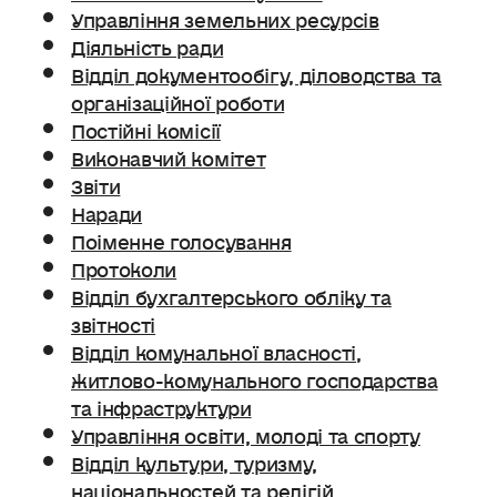
Управління земельних ресурсів
Діяльність ради
Відділ документообігу, діловодства та
організаційної роботи
Постійні комісії
Виконавчий комітет
Звіти
Наради
Поіменне голосування
Протоколи
Відділ бухгалтерського обліку та
звітності
Відділ комунальної власності,
житлово-комунального господарства
та інфраструктури
Управління освіти, молоді та спорту
Відділ культури, туризму,
національностей та релігій