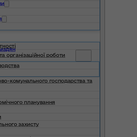
ли
я
тності
омадян
та організаційної роботи
водства
лово-комунального господарства та
номічного планування
и
ільного захисту