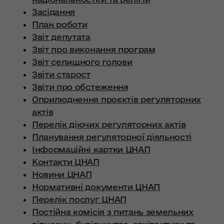
Засідання
План роботи
Звіт депутата
Звіт про виконання програм
Звіт селищного голови
Звіти старост
Звіти про обстеження
Оприлюднення проєктів регуляторних
актів
Перелік діючих регуляторних актів
Планування регуляторної діяльності
Інформаційні картки ЦНАП
Контакти ЦНАП
Новини ЦНАП
Нормативні документи ЦНАП
Перелік послуг ЦНАП
Постійна комісія з питань земельних