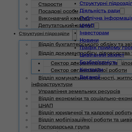
Структурні підрозді
Старости
Діяльність ради
Посадові особи
Публічна інформаці
Виконавчий комітет
Депутатський корпус
ЦНАП
Інвесторам
Структурні підрозділи
Новини
Відділ бухгалтерського обліку та зві
Графік прийому гр
Відділ документообігу, діловодства 
Цивільний захист
Безбар’єрність
Сектор документообігу та діло
Контакти
Сектор організаційної роботи
Вакансії
Відділ комунальної власності, жит
інфраструктури
Управління земельних ресурсів
Відділ економіки та соціально-еко
ЦНАП
Відділ юридичної та кадрової робот
Відділ мобілізаційної роботи та цив
Господарська група