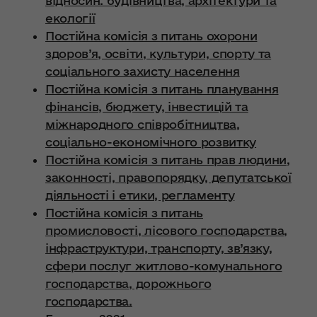
відносин. будівництва, архітектури та
екології
Постійна комісія з питань охорони
здоров’я, освіти, культури, спорту та
соціального захисту населення
Постійна комісія з питань планування
фінансів, бюджету, інвестицій та
міжнародного співробітництва,
соціально-економічного розвитку
Постійна комісія з питань прав людини,
законності, правопорядку, депутатської
діяльності і етики, регламенту
Постійна комісія з питань
промисловості, лісового господарства,
інфраструктури, транспорту, зв’язку,
сфери послуг житлово-комунального
господарства, дорожнього
господарства.