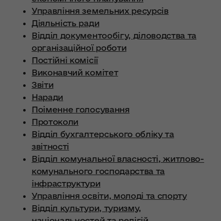
Управління земельних ресурсів
Діяльність ради
Відділ документообігу, діловодства та
організаційної роботи
Постійні комісії
Виконавчий комітет
Звіти
Наради
Поіменне голосування
Протоколи
Відділ бухгалтерського обліку та
звітності
Відділ комунальної власності, житлово-
комунального господарства та
інфраструктури
Управління освіти, молоді та спорту
Відділ культури, туризму,
національностей та релігій