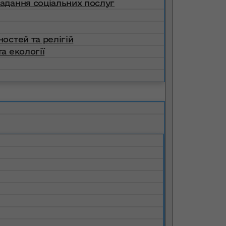
надання соціальних послуг
ностей та релігій
а екології