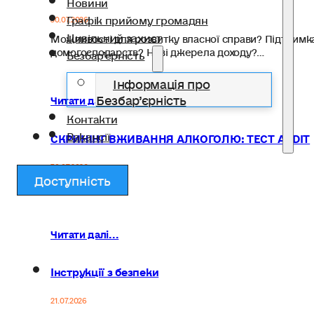
Новини
Графік прийому громадян
30.07.2026
Цивільний захист
Можливості для розвитку власної справи? Підтримк
домогосподарств? Нові джерела доходу?…
Безбар’єрність
Інформація про
Безбар’єрність
Читати далі...
Контакти
Вакансії
СКРИНІНГ ВЖИВАННЯ АЛКОГОЛЮ: ТЕСТ AUDIT
30.07.2026
Доступність
Читати далі...
Інструкції з безпеки
21.07.2026