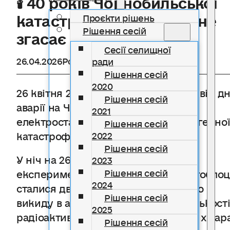
катастрофи: біль, який не
Проєкти рішень
Рішення сесій
згасає
Сесії селищної
26.04.2026
Розділ
Новини
ради
Рішення сесій
2020
26 квітня 2026 року минає 40 років від д
Рішення сесій
аварії на
Чорнобильська атомна
2021
електростанція
— найбільшої техногенно
Рішення сесій
катастрофи в історії людства.
2022
Рішення сесій
У ніч на 26 квітня 1986 року під час
2023
експерименту на четвертому енергоблоц
Рішення сесій
2024
сталися два вибухи, що призвели до
Рішення сесій
викиду в атмосферу величезної кількост
2025
радіоактивних речовин. Радіаційна хмар
Рішення сесій
охопила значну частину Європи, а