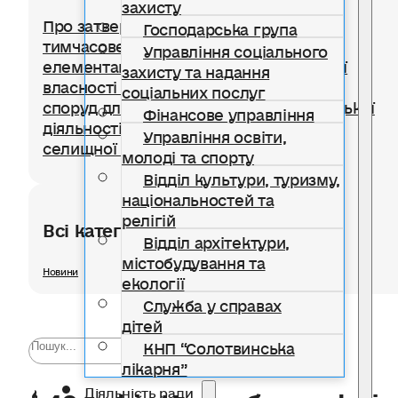
захисту
Про затвердження Положення про
Господарська група
тимчасове користування окремими
Управління соціального
елементами благоустрою комунальної
захисту та надання
власності для розміщення тимчасових
соціальних послуг
споруд для провадження підприємницької
Фінансове управління
діяльності на території Солотвинської
Управління освіти,
селищної територіальної громади
молоді та спорту
Відділ культури, туризму,
національностей та
релігій
Всі категорії розділу
Відділ архітектури,
містобудування та
Новини
екології
Служба у справах
дітей
КНП “Солотвинська
лікарня”
🕯 40 років Чорнобильської
Діяльність ради