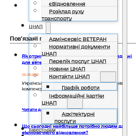
єВідновлення
Розклад руху
транспорту
ЦНАП
Пов'язані публікації
Адмінсервіс ВЕТЕРАН
Нормативні документи
ЦНАП
Як отримати компенсацію за товари, придбані
Перелік послуг ЦНАП
для ветеранського бізнесу
Новини ЦНАП
Контакти ЦНАП
06.08.2026
Український ветеранський фонд Мінветеранів
Графік роботи
компенсує до 20 тисяч гривень на…
Інформаційні картки
ЦНАП
Читати далі...
Архітектурні
послуги
Що сьогодні найбільше потрібно людям для
Інвесторам
економічного відновлення?