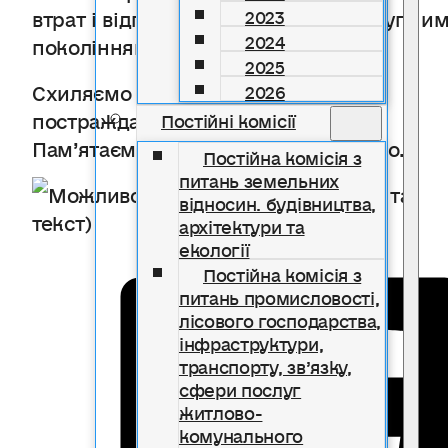
втрат і відповідальність перед наступни
2023
2024
поколіннями.
2025
Схиляємо голови перед усіма, хто
2026
постраждав від цієї катастрофи.
Постійні комісії
Пам’ятаємо. Шануємо. Не забуваємо.
Постійна комісія з
питань земельних
відносин. будівництва,
архітектури та
екології
Постійна комісія з
питань промисловості,
лісового господарства,
інфраструктури,
транспорту, зв’язку,
сфери послуг
житлово-
комунального