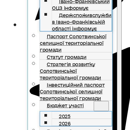
Івано-Франківський
ОЦЗ інформує
Держспоживслужби
в Івано-Франківській
області інформує
Паспорт Солотвинської
селищної територіальної
громади
Статут громади
Стратегія розвитку
Солотвинської
територіальної громади
Інвестиційний паспорт
Солотвинської селищної
територіальної громади
Бюджет участі
2025
2026