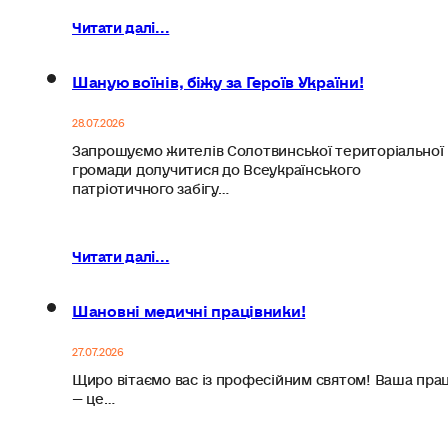
Читати далі...
Шаную воїнів, біжу за Героїв України!
28.07.2026
Запрошуємо жителів Солотвинської територіальної
громади долучитися до Всеукраїнського
патріотичного забігу…
Читати далі...
Шановні медичні працівники!
27.07.2026
Щиро вітаємо вас із професійним святом! Ваша пра
— це…