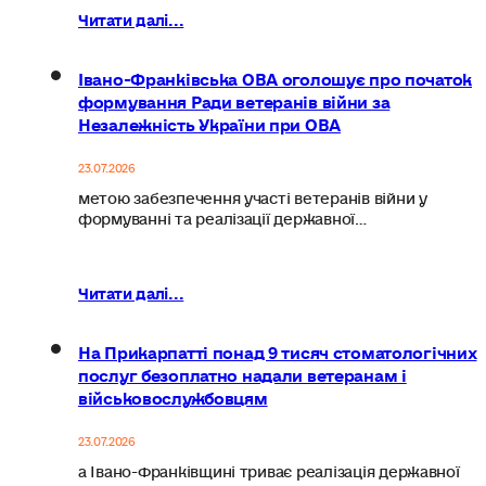
Читати далі...
Івано-Франківська ОВА оголошує про початок
формування Ради ветеранів війни за
Незалежність України при ОВА
23.07.2026
метою забезпечення участі ветеранів війни у
формуванні та реалізації державної…
Читати далі...
На Прикарпатті понад 9 тисяч стоматологічних
послуг безоплатно надали ветеранам і
військовослужбовцям
23.07.2026
а Івано-Франківщині триває реалізація державної