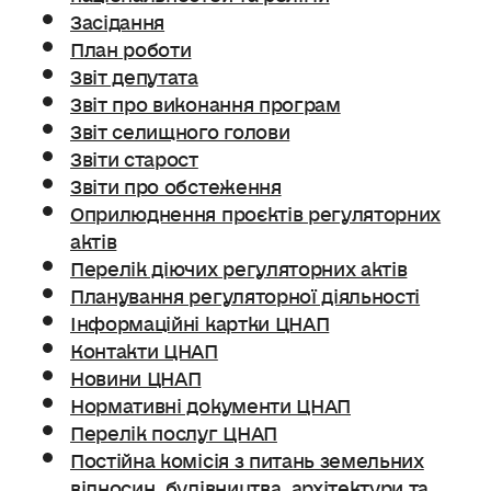
Засідання
План роботи
Звіт депутата
Звіт про виконання програм
Звіт селищного голови
Звіти старост
Звіти про обстеження
Оприлюднення проєктів регуляторних
актів
Перелік діючих регуляторних актів
Планування регуляторної діяльності
Інформаційні картки ЦНАП
Контакти ЦНАП
Новини ЦНАП
Нормативні документи ЦНАП
Перелік послуг ЦНАП
Постійна комісія з питань земельних
відносин. будівництва, архітектури та