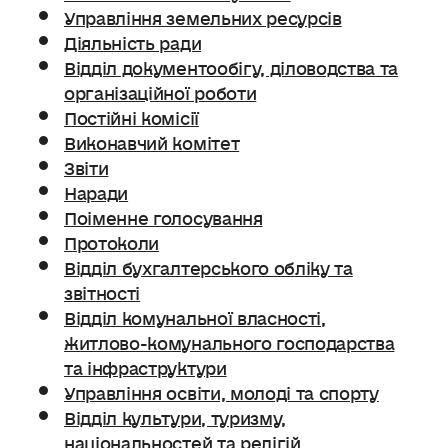
Управління земельних ресурсів
Діяльність ради
Відділ документообігу, діловодства та
організаційної роботи
Постійні комісії
Виконавчий комітет
Звіти
Наради
Поіменне голосування
Протоколи
Відділ бухгалтерського обліку та
звітності
Відділ комунальної власності,
житлово-комунального господарства
та інфраструктури
Управління освіти, молоді та спорту
Відділ культури, туризму,
національностей та релігій